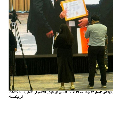
ئۆزبېكىستان پايتەختى تاشكەنت شەھىرىدە ئۆتكۈزۈلگەن ئۇيغۇر 12 مۇقام خەلقئارا فېستىۋالىدىن كۆرۈنۈش. 2024-يىلى 23-نويابىر، تاشكەنت،
ئۆزبېكىستان