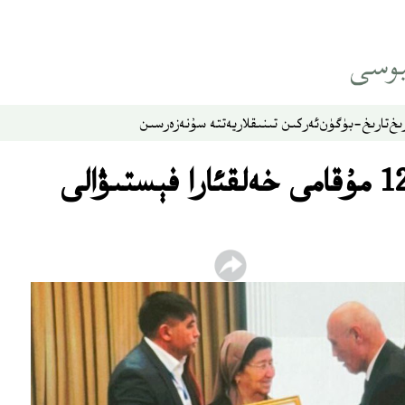
ىخ
تارىخ-بۈگۈن
ئەركىن تىنىقلار
يەتتە سۇ
نەزەر
سىن
تاشكەنتتە ئۇيغۇر 12 مۇقامى خەلقئارا فېستىۋالى