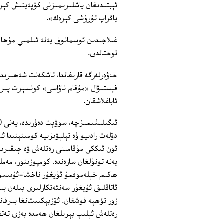
ئېيتىدىغان ياشلىرىمىزنى كۆپەيتىش كېر
ياڭراپ تۇرۇشى كېرەك».
غىلاجىدىن ئوسمانوف يەنە ئىلمىي مۇھاكى
توختالدى.
خەۋەرلەرگە قارىغاندا، تاشكەنت شەھىرىد
فېستىۋال «مۇقام ناۋاسى» كونسېرت پىر
ئاياغلاشقان.
دۆلەت رادىيو ۋە تېلېۋىزىيە كومىتېتىدا 
ئون ئىككى مۇقامىنى رەتلەش ۋە چىقىرىش
يەنە تونۇلغان سازەندە، كومپوزىتور، مە
ھاكىم خېلەموفمۇ ئۇيغۇر ناخشا-ئۇسسۇل 
رەتلەش ئېلىپ بېرىلغان ھەمدە بەزى تەتقى