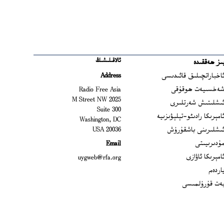
ئالاقىلىشىڭ
ىز ھەققىدە
Ope
اخباراتچىلىق قائىدىسى
Address
Open
ەخسىيەت ھوقۇقى
Radio Free Asia
2025 M Street NW
Op
ىشلىتىش شەرتلىرى
Suite 300
Opens
امېرىكا رادىئو-تېلېۋىزىيە
Washington, DC
ىشلىرىنى باشقۇرۇش
20036 USA
Opens in new window
ۇدىرىيىتى
Email
Opens in new window
امېرىكا ئاۋازى
uygweb@rfa.org
اردەم
ەت قۇرۇلمىسى