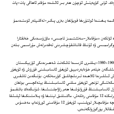
ەك. ئۇنى كۆپەيتىش ئۈچۈن ھەر بىر ئائىلىدە مۇقام ئاھاڭى پات-پات
مە يىغىنىدا ئوتتۇرىغا قويۇلغان بەزى پىكىر-تەكلىپلەر ئۈستىدىمۇ
ە ئۆتكەن «مۇقاملار-سەنئىتىمىز تاجىسى» ماۋزۇسىدىكى خەلقئارا
وگراممىسى ۋە ئۇنىڭ قاتناشقۇچىلىرىنى تەقدىرلەش مۇراسىمى بىلەن
ئىگىلىشىمىزچە، سوۋېت دەۋرىدە، يەنى 1960-1980-يىللىرى ئارىسىدا تاشكەنت شەھىرىدىكى ئۆزبېكىستان
ئىشلىگەن خېلەم خۇدابەردىيېف ئۇيغۇر ئانسامبىلىنى قۇرۇش ۋە ئۇيغۇر
 ئىشلىرىدا ئالاھىدە تىرىشچانلىق كۆرسەتكەن. بۇنىڭدىن تاشقىرى
ملىكەتتىكى تۇنجى ئۇيغۇر مىللىي ئانسامبىلىنىڭ يېتەكچىسى بولغان
ئانسامبىلىنىڭ قۇرۇلۇشىغا ھەم راۋاجلىنىشىغا، شۇنىڭدەك باشقىمۇ
ئاتاقلىق ئۇيغۇر سەنئەتكارلىرى بىلەن بىرلىكتە 12 مۇقامنى رەتلەش، ماگنىتلىق لېنتىغا ۋە پىلاستىنكىغا ئېلىشقا
زور تۆھپە قوشقان. ئۆزبېكىستانغا بىرقانچە مۇقامچىلار توپلىنىپ، ئۇيغۇر 12 مۇقامىنى ئورۇنداپ مەخسۇس
قاتلار يۈرگۈزۈلگەنىدى.