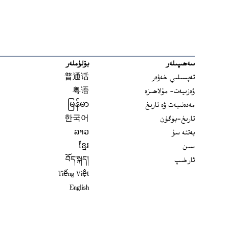
سەھىپىلەر
بۆلۈملەر
تەپسىلىي خەۋەر
普通话
ۋەزىيەت- مۇلاھىزە
粤语
مەدەنىيەت ۋە تارىخ
မြန်မာ
تارىخ-بۈگۈن
한국어
يەتتە سۇ
ລາວ
سىن
ខ្មែរ
ئارخىپ
བོད་སྐད།
Tiếng Việt
English