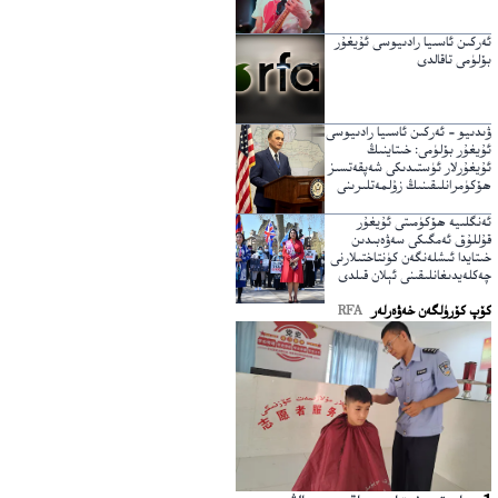
ئەركىن ئاسىيا رادىيوسى ئۇيغۇر
بۆلۈمى تاقالدى
ۋىدىيو – ئەركىن ئاسىيا رادىيوسى
ئۇيغۇر بۆلۈمى: خىتاينىڭ
ئۇيغۇرلار ئۈستىدىكى شەپقەتسىز
ھۆكۈمرانلىقىنىڭ زۇلمەتلىرىنى
يېرىپ ئۆتكۈچى نۇر
ئەنگلىيە ھۆكۈمىتى ئۇيغۇر
قۇللۇق ئەمگىكى سەۋەبىدىن
خىتايدا ئىشلەنگەن كۈنتاختىلارنى
چەكلەيدىغانلىقىنى ئېلان قىلدى
كۆپ كۆرۈلگەن خەۋەرلەر
RFA