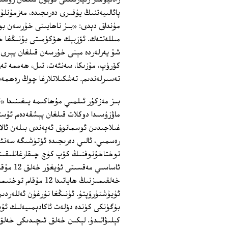
پائالىيەتنىڭ يۇقىرى دەرىجىدە، مەزمۇنلۇ
مۇنداق دېدى: «بىز ناھايىتى خۇرسەن بو
مىللەتتەك. ئۆزبېك ھۆكۈمىتى بۇنىڭغا خ
شۇ يەرلەردە مېنى خۇرسەن قىلغان يېرى،
كۆرۈپ، مۇزىكا، سەنئەت، تىل، ھەممە تەر
تەسىرلەندىم. تەشكىلاتلارغا چوڭ رەھمە
بىز مەزكۇر ئىلمىي مۇھاكىمە يىغىنىدا «ئ
ماۋزۇسىدا دوكلات قىلغان پېشقەدەم ئۇستا
غىلاجىدىن ئوسمانوف ئەپەندى بىلەن ئالا
رەسمىي، ئالىي دەرىجىدە ئۆتۈشىگە سەنئ
توختاخۇنوفنىڭ كۆپ كۈچ چىقارغانلىقىنى
ئاساسىي
خەلقىمىزنىڭ ھاياتى
بۈگۈنكى كۈندە دۆلەت ئاكادېمىيەلىك ئۇي
كېلىۋاتىدۇ. لېكىن خەلق ئىچىدىكى خەلق 