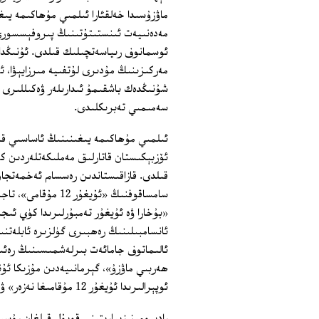
ماۋزۇسىدا خەلقئارا ئىلمىي مۇھاكىمە يى
مەدەنىيەت ئىنستىتۇتىنىڭ پىروفېسسورى 
ئوسمانوف رىياسەتچىلىك قىلدى. ئۇنىڭدا
مەركىزىنىڭ مۇدىرى لۇتفىيە مىرزايېۋا، ئ
شۇنىڭدەك باشقىمۇ ئىدارىلەر ۋەكىللىرى 
سەمىمىي تەبرىكلىدى.
ئىلمىي مۇھاكىمە يىغىنىنىڭ ئاساسىي قىسم
قىلدى. قازاقىستاندىن رەسسام ئەخمەتجا
سامساقوفنىڭ «ئۇيغ
«بۇخارا ۋە ئۇيغۇر تەمبۇرلىرىدا كۈي ئى
ئانسامبىلىنىڭ رەھبىرى گۈلزىرە ئابلەتن
ئالىماتوف جامائەت بىرلەشمىسىنىڭ رەئىس
ھەربىي ماۋزۇ»، گېرمانىيەدىن مۇزىكا ئۇ
ئوپېرالىرىدا ئۇيغۇر 12 مۇقامىغا نەزەر» ۋە باشقىلار شۇلار جۈملىسىدىندۇر.
رادىيومىز زىيارىتىنى قوبۇل قىلغان رۇس