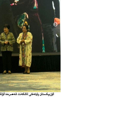
ئۆزبېكىستان پايتەختى تاشكەنت شەھىرىدە ئۆتكۈزۈلگەن ئۇيغۇر 12 مۇقام خەلقئارا فېستىۋالىدىن كۆرۈنۈش. 2024-يىلى 23-نويابىر، تاشكەنت،
ئۆزبېكىستان