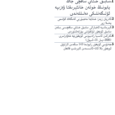
1
.
سابىق خىتاي ساقچى جاڭ
يابونىڭ خوتەن خانئېرىقتا ۋەزىپە
ئۆتىگەنلىكى دەلىللەندى
2
.
ئادريان زېنز: خىتايدا مەجبۇرىي ئەمگەك كۆلىمى
يەنىلا زور
3
.
گېرمانىيە ئاخباراتى سابىق خىتاي ساقچىسى بىلەن
سابىق ئۇيغۇر تۇتقۇننى يۈزلەشتۈردى
4
.
ئەركىن ئاسىيا رادىيوسى ئۇيغۇرچە خەۋەرلىرى
(2026-يىل 31-ئىيۇل)
5
.
جەنۇبىي ئۇيغۇر رايونىدا 143 مىڭدىن ئارتۇق
ئويغۇر بالا ئاتا-ئانىسىدىن ئايرىلىپ قالغان