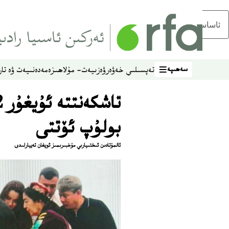
ئاساسلىق مەزمۇنغا ئاتلاڭ
سەھىپە
تەپسىلىي خەۋەر
ۋەزىيەت- مۇلاھىزە
مەدەنىيەت ۋە تار
سەھىپە
بولۇپ ئۆتتى
ئالمۇتادىن ئىختىيارىي مۇخبىرىمىز ئويغان تەييارلىدى