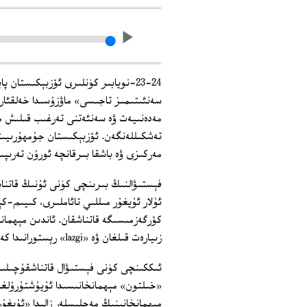
23-24-نويابىر كۈنلىرى ئۆزبېكىستا
سەنئىتىمىز تاجىسى» ماۋزۇسىدا خەلقئار
مەدەنىيەت ۋە سەنئەتنى تەرغىب قىلىش م
تەشكىللەنگەن. ئۆزبېكىستان جۇمھۇرىيى
مەركىزى ۋە باشقا بىرقانچە ئورۇن تەرىپى
ئۇلار ئۇيغۇر مىللىي تائاملىرى، كىيىم-ك
كۆرگەزمىسىگە قاتناشقان. ئاندىن مېھما
زىيارەت قىلغان ۋە «lazgi» رېستورانىدا كەچلىك تاماقتا بولۇپ، كونسېرت پىروگراممىسىنى تاماشا قىلغان.
ئىككىنچى كۈنى فېستىۋال قاتناشقۇچىلى
«خىلتون» مېھمانخانىسىدا ئۇيۇشتۇرۇلغا