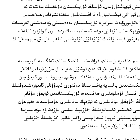
غىنى ئۇيۇشتۇرۇلدى. ئۇنىڭغا ئۆزبېكىستان دۆلەتلىك سەنئەت ۋە
ئورازالى توشماتوف ۋە قازاقىستانلىق سەنئەتشۇناس غىلاجىدىن
 «ئۆمۈرۋايەت مىراس» ئۆزبېكىستان مەدەنىيىتى ۋە سەنئىتى تەرغىبات
ۆزبېكىستان ئۇيغۇر مۇقام ئانسامبىلىنىڭ رەھبىرى گۈلزىرە ئابلەت،
مەزكۇر فېستىۋالنىڭ ئۇتۇقلۇق ئۆتۈشىنى تىلەپ، بارلىق مېھمانلارنىڭ
ىدا قىرغىزىستان، قازاقىستان، تاجىكىستان، ئەنگلىيە، گېرمانىيە،
ئۆزبېكىستان قاتارلىق مەملىكەتلەردىن كەلگەن قاتناشقۇچىلار 20 دىن ئوشۇق ھەر خىل ماۋزۇلاردا دوكلاتلار
ن ئەھەتنىڭ «تەسۋىرىي سەنئەتتە مۇقام»، پىروفېسسور ئابدۇلجان
ۇر 12 مۇقامى»، تاجىكىستاندىن پەلسەپە پەنلىرىنىڭ دوكتورى ئابدۇۋەلى ئابدۇرەشىدوفنىڭ
جرا قىلىش ئۇسلۇبلىرى ھەققىدە»، ئۆزبېكىستاندىن ئۇيغۇر مۇقام
ىڭ «ئۇيغۇر مۇقاملىرى ۋە ئۆزبېك ماقاملىرى خۇسۇسىدا»، «تۇرغۇن
ى ئەلىشىر ئالىماتوفنىڭ «ئۆزبېك مىللىي مۇزىكا ۋە مۇقاملىرىدا
نىۋېرسىتېتى ئوپېرا ئىجراچىسى زاكىر خالېل گۈزەلنىڭ «ئۇيغۇر
ىيە ئۇيغۇر جەمئىيىتىنىڭ رەئىسى رەفقەت سادىقوف ئەپەندى مەزكۇر