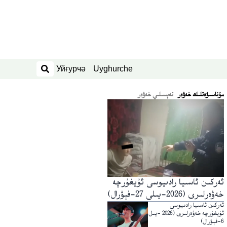
Уйғурчә
Uyghurche
ئىزدەش
ﻣﯘﻧﺎﺳﯩﯟﻩﺗﻠﯩﻚ ﺧﻪﯞﻩﺭ
تەپسىلىي خەۋەر
ئەركىن ئاسىيا رادىيوسى ئۇيغۇرچە
خەۋەرلىرى (2026-يىلى 27-فېۋرال)
ئەركىن ئاسىيا رادىيوسى
ئۇيغۇرچە خەۋەرلىرى (2026 -يىل
6-فېۋرال)