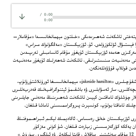
/
0:00
0:00
ن پايتەختى تاشكەنت شەھىرىدىكى «خىلتون مېھمانخانىسىدا «مۇقاملار—
ا فېستىۋال ئۆتكۈزۈلدى. ئۇ، ئۆزبېكىستان «مەڭگۈلۈك مىراس»
ەركىزى ھەمدە ئۆزبېكىستان ئۇيغۇر مۇقام ئانسامبىلى تەرىپىدىن
تى مەدەنىيەت مىنىستىرلىقى، تاشكەنت شەھەرلىك ئۇيغۇر مەدەنىيەت
دىن قوللاپ قۇۋۋەتلەنگەن.
فېستىۋالنىڭ بىرىنچى كۈنى ئۇنىڭ قاتناشقۇچىلىرى «jakeside hamilton» مېھمانخانىسىغا ئورۇنلاشتۇرۇلۇپ،
ېچەكلىرى، ساز ئەسۋابلىرى ۋە باشقىمۇ ئېتنوگرافىيەلىك قەدرىيەتلىرى
نلار چۈشلۈك تاماقتىن كېيىن تاشكەنت شەھىرىنىڭ مەدەنىي جايلىرىنى
رى ئۆزبېكىستان خەلق رەسسامى، ئاكادېمىك لېكىم ئىبراھىموفنىڭ
ن يەككە كۆرگەزمىسىنى زىيارەت قىلغان. شۇ كۈنى مەزكۇر
مېھمانخانىنىڭ مەجلىسلەر زالىدا «ئۇيغۇر 12 مۇقام سەنئىتىنى ساقلاش، قايتا تىكلەش ۋە ئىلگىرى سۈرۈش»