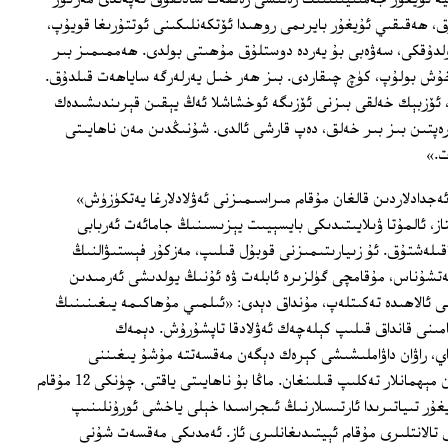
ق، ھەقىقىي ئۇيغۇر بايرىمى روھىدا ئۆتكەنلىكىنى ئوتتۇرىغا قويۇپ،
لدۇقكى، سەۋەبى بۇ يەردە دوستلۇق مۇھىتى بولدى. ھەممىمىز بىر
ۇش بولۇپ، كۈچ چىقاردى. بىز ھەر خىل يەرلەرگە ساياھەت قىلدۇق.
 ئۆزبېك خەلقى بىزنى ئۆزىگە ئوخشاشلا ئەڭ يېقىن قېرىندىشىدەك
ەپتىن بىز بىر خەلق، دەپ قارشى ئالدى. شۇنىڭدىن مەن ناھايىتى
ت.»
ەجدادلاردىن قالغان مۇقام مىراسىمىزنى ئەۋلادلارغا يەتكۈزۈش»
ز، ئالمۇتا ۋىلايىتىدىكى بايسېيىت يېزىسىنىڭ جامائەت ئەربابى
قىلەشتۇق. ئۇ زىيارىتىمىزنى قوبۇل قىلىپ، مەزكۇر فېستىۋالنىڭ
ەتشۇناس، مۇقامچى گۈلزىرە ئابلەت ۋە ئۇنىڭ يولدىشى ئەرمىدىن
 ئالاھىدە تەكىتلەپ، مۇنداق دېدى: «ئىلمىي مۇھاكىمە يىغىنىنىڭ
 مەقسىتى ئۇيغۇر خەلق 12 مۇقامىنى قانداق قىلىپ كېلەچەك ئەۋلادقا تاپشۇرۇش. دېمەك
دا 12 مۇقام توختىماي، راۋان داۋاملىشىشى كېرەك دېگەن مەقسەتتە مۇشۇ يىغىننى
ئۇيۇشتۇرۇپتۇ. ئۇنىڭغا نۇرغۇن ئەللەردىن مېھمانلار تەكلىپ قىلىنغان. ماڭا بۇ ناھايىتى ياقتى. چۈنكى 12 مۇقام
غۇر تىياتىرىدا ئارتىسلارنىڭ ئىجراسىدا خېلى ياخشى ئورۇنلىنىپ
تالانتلىرى مۇقام ئېيتىدىغانلىرى ئاز. ئەمدىكى مەقسەت شۇنى