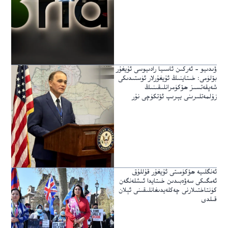
ۋىدىيو – ئەركىن ئاسىيا رادىيوسى ئۇيغۇر
بۆلۈمى: خىتاينىڭ ئۇيغۇرلار ئۈستىدىكى
شەپقەتسىز ھۆكۈمرانلىقىنىڭ
زۇلمەتلىرىنى يېرىپ ئۆتكۈچى نۇر
ئەنگلىيە ھۆكۈمىتى ئۇيغۇر قۇللۇق
ئەمگىكى سەۋەبىدىن خىتايدا ئىشلەنگەن
كۈنتاختىلارنى چەكلەيدىغانلىقىنى ئېلان
قىلدى