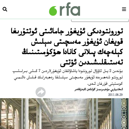
سەھىپە
ئىزد
ئاساسلىق مەزمۇنغا ئاتلاڭ
تورونتودىكى ئۇيغۇر جامائىتى ئوتتۇرىغا
قويغان ئۇيغۇر مەسچىتى سېلىش
كېلەچەك پىلانى كانادا ھۆكۈمىتىنىڭ
تەستىقلىشىدىن ئۆتتى
بۇندىن 2 يىل ئاۋۋال تورونتودا ياشاۋاتقان ئۇيغۇرلاردىن 7 كىشى بىرلىشىپ
تورونتو شەھىرىدە ئۇيغۇر مەسچىتى سېلىشقا رەھبەرلىك قىلىش دائىمىي
كومىتېتى قۇرغان ئىدى.
ئىختىيارىي مۇخبىرىمىز گۈلشەن ئابدۇقادىر
2011.08.29