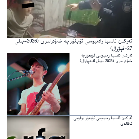
ئەركىن ئاسىيا رادىيوسى ئۇيغۇرچە خەۋەرلىرى (2026-يىلى
27-فېۋرال)
ئەركىن ئاسىيا رادىيوسى ئۇيغۇرچە
خەۋەرلىرى (2026 -يىل 6-فېۋرال)
ئەركىن ئاسىيا رادىيوسى ئۇيغۇر بۆلۈمى
تاقالدى