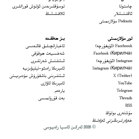
 window
چاستوتا
توسۇقلىرىدىن ئۆتۈش قوراللىرى
ئاڭلىتىشلار
ئالاقىلىشىڭ
Podcasts مۇلازىمىتى
تور مۇلازىمىتى
بىز ھەققىدە
Opens in new window
Faceboook (ئۇيغۇرچە)
ئاخباراتچىلىق قائىدىسى
Opens in new window
Facebook (Кирилчә)
شەخسىيەت ھوقۇقى
Opens in new window
Instagram (ئۇيغۇرچە)
ئىشلىتىش شەرتلىرى
Opens in new window
Instagram (Кирилчә)
ئامېرىكا رادىئو-تېلېۋىزىيە
window
Opens in new window
X (Twitter)
ئىشلىرىنى باشقۇرۇش مۇدىرىيىتى
Opens in new window
Opens in new window
YouTube
ئامېرىكا ئاۋازى
Opens in new window
Telegram
ياردەم
Opens in new window
Threads
بەت قۇرۇلمىسى
RSS
مۇشتەرى بولۇڭ
خەۋەرلىرىڭىزنى ئەۋەتىڭ
© 2026 ئەركىن ئاسىيا رادىيوسى