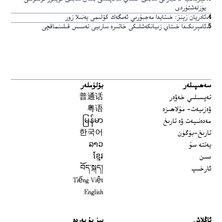
يۈزلەشتۈردى
4
.
ئادريان زېنز: خىتايدا مەجبۇرىي ئەمگەك كۆلىمى يەنىلا زور
5
.
ئامېرىكىدا خىتاي زىيانكەشلىكى خاتىرە سارىيى تەسىس قىلىنماقچى
سەھىپىلەر
بۆلۈملەر
تەپسىلىي خەۋەر
普通话
ۋەزىيەت- مۇلاھىزە
粤语
مەدەنىيەت ۋە تارىخ
မြန်မာ
تارىخ-بۈگۈن
한국어
يەتتە سۇ
ລາວ
سىن
ខ្មែរ
ئارخىپ
བོད་སྐད།
Tiếng Việt
English
ئاڭلاش
بىز بۇ يەردە