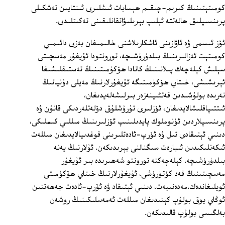
كومىتېتىنىڭ كىرىم-چىقىم ھېسابات ئىشلىرى ئىنتايىن تەشكىلى
پرىنسىپلىق ھالەتتە ئېلىپ بېرىلىۋاتقانلىقىنى تەكىتلىدى.
ئۆز ئىسمى ۋە ئاۋازىنى ئاشكارىلاشنى خالىمىغان بەزى دائىمىي
كومىتېت ئەزالىرىنىڭ بىلدۈرۈشىچە، تورونتودا ئۇيغۇر مەسچىتى
سېلىش كېلەچەك پىلانىنىڭ كانادا ھۆكۈمىتىنىڭ تەستىقلىشىغا
ئېرىشىشى، خىتاي ھۆكۈمىتىگە ئۇيغۇرلارنىڭ مەيلى دۇنيانىڭ
نەرىدە بولۇشىدىن قەتئىينەزەر بىرلىشەلەيدىغان،
ئىتتىپاقلىشالايدىغان، ئۆزلىرى تۇرۇشلۇق دۆلەتلەردىكى قانۇن ۋە
پرىنسىپلاردىن ئۈنۈملۈك پايدىلىنىپ ئۆزلىرىنىڭ مىللىي كىملىكى،
دىنىي ئېتىقادى تىل ۋە ئۆرپ-ئادەتلىرىنى قوغدىيالايدىغان مىللەت
ئىكەنلىكىدىن ئىبارەت سىگنالنى بېرىدىكەن. ئۇلارنىڭ يەنە
بىلدۈرۈشىچە، كېلەچەكتە تورونتو شەھىرىدە بىر ئۇيغۇر
مەسچىتىنىڭ قەد كۆتۈرۈشى، ئۇيغۇرلارنىڭ خىتاي ھۆكۈمىتى
ئويلىغاندەك،مەدەنىيەت، دىنىي ئېتىقاد ۋە ئۆرپ-ئادەت جەھەتتىن
ئوڭاي يوق بولۇپ كېتىدىغان مىللەت ئەمەسلىكىنىڭ روشەن
بەلگىسى بولۇپ قالىدىكەن.