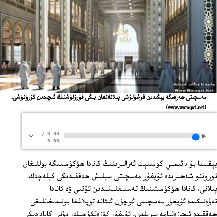
مەسچىتى ھەرەمگە يېڭىدىن قوشۇلۇشى پىلانلانغان يېڭى قۇرۇلۇشنىڭ ئىچىدىن كۆرۈنۈشى.
(www.waraqat.net)
/
0:00
0:00
يېقىندا بۇ دائىمىي كومىتېت ئەزالىرىنىڭ كانادا ھۆكۈمىتىگە يوللىغان
تورونتو شەھىرىدە ئۇيغۇر مەسچىتى سېلىش ھەققىدىكى كېلەچەك
پىلانى، كانادا ھۆكۈمىتىنىڭ تەستىقلىشىدىن ئۆتتى ۋە كانادا
تەۋەلىكىدە ئۇيغۇر مەسچىتى ئۈچۈن ئىئانە توپلاشقا بولىدىغانلىقى
ھەققىدە ئىجازەتنامە بېرىلدى. ئۇيغۇر كۆزەتكۈچىلەر بۇنى كانادادىكى