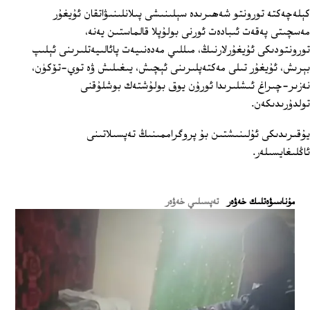
كېلەچەكتە تورونتو شەھىرىدە سېلىنىشى پىلانلىنىۋاتقان ئۇيغۇر
مەسچىتى پەقەت ئىبادەت ئورنى بولۇپلا قالماستىن يەنە،
تورونتودىكى ئۇيغۇرلارنىڭ، مىللىي مەدەنىيەت پائالىيەتلىرىنى ئېلىپ
بېرىش، ئۇيغۇر تىلى مەكتەپلىرىنى ئېچىش، يىغىلىش ۋە توي-تۆكۈن،
نەزىر-چىراغ ئىشلىرىدا ئورۇن يوق بولۇشتەك بوشلۇقنى
تولدۇرىدىكەن.
يۇقىرىدىكى ئۇلىنىشتىن بۇ پروگراممىنىڭ تەپسىلاتىنى
ئاڭلىغايسىلەر.
ﻣﯘﻧﺎﺳﯩﯟﻩﺗﻠﯩﻚ ﺧﻪﯞﻩﺭ
تەپسىلىي خەۋەر