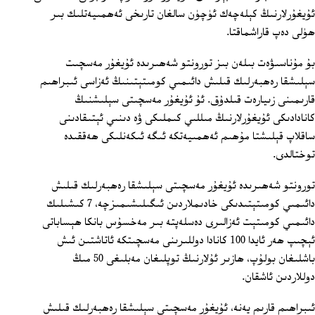
ئۇيغۇرلارنىڭ كېلەچەك ئۈچۈن سالغان تارىخى ئەھمىيەتلىك بىر
ھۈلى دەپ قاراشماقتا.
بۇ مۇناسىۋەت بىلەن بىز تورونتو شەھىرىدە ئۇيغۇر مەسچىت
سېلىشقا رەھبەرلىك قىلىش دائىمىي كومىتېتىنىڭ ئەزاسى ئىبراھىم
قارىمىنى زىيارەت قىلدۇق. ئۇ ئۇيغۇر مەسچىتى سېلىشنىڭ
كانادادىكى ئۇيغۇرلارنىڭ مىللىي كىملىكى ۋە دىنىي ئېتىقادىنى
ساقلاپ قېلىشتا مۇھىم ئەھمىيەتكە ئىگە ئىكەنلىكى ھەققىدە
توختالدى.
تورونتو شەھىرىدە ئۇيغۇر مەسچىتى سېلىشقا رەھبەرلىك قىلىش
دائىمىي كومىتېتىدىكى خادىملاردىن ئىگىلىشىمىزچە، 7 كىشىلىك
دائىمىي كومىتېت ئەزالىرى دەسلەپتە بىر مەخسۇس بانكا ھېساباتى
ئېچىپ ھەر ئايدا 100 كانادا دوللىرىنى مەسچىتكە ئاتاشتىن ئىش
باشلىغان بولۇپ، ھازىر ئۇلارنىڭ توپلىغان مەبلىغى 50 مىڭ
دوللاردىن ئاشقان.
ئىبراھىم قارىم يەنە، ئۇيغۇر مەسچىتى سېلىشقا رەھبەرلىك قىلىش