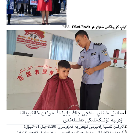
كۆپ كۆرۈلگەن خەۋەرلەر (Most Read)
RFA
1
.
سابىق خىتاي ساقچى جاڭ يابونىڭ خوتەن خانئېرىقتا
ۋەزىپە ئۆتىگەنلىكى دەلىللەندى
2
.
ئەركىن ئاسىيا رادىيوسى ئۇيغۇرچە خەۋەرلىرى (2026-يىل 31-ئىيۇل)
3
.
گېرمانىيە ئاخباراتى سابىق خىتاي ساقچىسى بىلەن سابىق ئۇيغۇر تۇتقۇننى