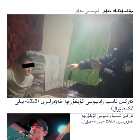
ﻣﯘﻧﺎﺳﯩﯟﻩﺗﻠﯩﻚ ﺧﻪﯞﻩﺭ
تەپسىلىي خەۋەر
ئەركىن ئاسىيا رادىيوسى ئۇيغۇرچە خەۋەرلىرى (2026-يىلى
27-فېۋرال)
ئەركىن ئاسىيا رادىيوسى ئۇيغۇرچە
خەۋەرلىرى (2026 -يىل 6-فېۋرال)