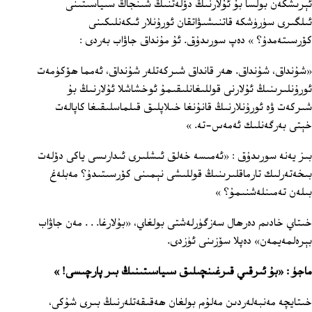
ئېرىشكەن بولسا بۇ ئۇلارنىڭ دۆلەتنىڭ شىنجاڭ سىياسىتىنى
ئىلگىرى سۈرۈشكە قاتنىشىۋاتقان ئورۇنلار ئىكەنلىكىنى
كۆرسىتەمدۇ؟ » دەپ سورىدۇق. ئۇ مۇنداق جاۋاب بەردى :
«شۇنداق، شۇنداق. ھەر قانداق شىركەتلەر شۇنداق، ئەمما ھۆكۈمەت
ئورۇنلىرىنىڭ ئۇلارنى قوللىغانلىقىمۇ ئوخشاشلا ئۇلارنىڭ بۇ
شىركەت ۋە ئورۇنلارنىڭ قانۇنغا خىلاپلىق قىلماسلىقىغا كاپالەت
خېتى بەرگەنلىك ئەمەس-تە. »
بىز يەنە سورىدۇق : «ئەمىسە خەلق ئىشلىرى ئىدارىسى ياكى دۆلەت
بىخەتەرلىك تارماقلىرىنىڭ قوللىشى نېمىنى كۆرسىتىدۇ؟ مەبلەغ
بىلەن تەمىنلەشنىمۇ؟ »
خىتاي خادىم دەرھال سەزگۈرلەشتى بولغاي، «بۇلارغا. . . مەن جاۋاب
بېرەلمەيمەن» دەپلا سۆزىنى ئۈزدى.
ماجۈ : «بۇ ئىرقىي قىرغىنچىلىق سىياسىتىنىڭ بىر پارچىسى! »
خىتايچە مەنبەلەردىن مەلۇم بولغان ھەقىقەتلەرنىڭ بىرى شۇكى،