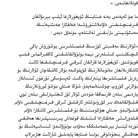
قوللانغانىدى. »
ما جۈ ئەپەندى يەنە خىتاينىڭ ئۇيغۇرلارغا ئېلىپ بېرىۋاتقان
قىرغىنچىلىقىنى داۋاملاشتۇرۇشىدا خەلقئارا جەمئىيەتنىڭ
مەسئۇلىيىتى بارلىقىنى تەكىتلەپ مۇنداق دېدى :
«ئۇلارنىڭ مەقسىتى ئۆزىنىڭ قىلمىشلىرىنى يوشۇرۇش ياكى
كىچىكلىتىپ كىشىلەرنى نېمە بولۇۋاتقانلىقىنى ئاڭقىرالماس قىلىپ
قويۇشتۇر. ئۇيغۇرلارغا قاراتقان ئىرقىي قىرغىنچىلىقىغا ئائىت
ئاشكارىلانغان مەلۇماتلارنىڭ كۆپلۈكىدە بۇلار ئاللىقاچان ئۇلارنىڭ بۇ
رەزىل قىلمىشلىرىغا يېتەرلىك پاكىت. ئەپسۇسكى نۇرغۇن ئىنسانلار
بۇلارنى كۆرۈپ چۈشىنەلمەيدۇ. شۇڭا خىتاي مۇشۇ ئورۇنلارنىڭ
ياردىمى بىلەن قارىماققا خۇددى ئۇلار ئۆز ئىختىيارلىقى بىلەن توي
قىلىۋاتقاندەك بىر كۆرۈنۈشلەر ئارقىلىق ئىرقى قىرغىنچىلىقىنى داۋام
قىلىۋاتىدۇ. خىتاي ھۆكۈمىتىنىڭ بۇ قىلمىشلىرىنى ئاشكارا داۋام
قىلدۇرالىشى خەلقئارادا كىشىلىك قوغداش پىرىنسىپلىرىغا ھەقىقىي
تۈردە ئېتىبار بېرىلمەسلىككە سەۋەب بولۇۋاتىدۇ؛ ئىنسانىيەتنىڭ بۇ
ھەقتىكى بىخۇدلۇقى بولسا خىتايغا پايدىلىق شارائىت ھازىرلاپ