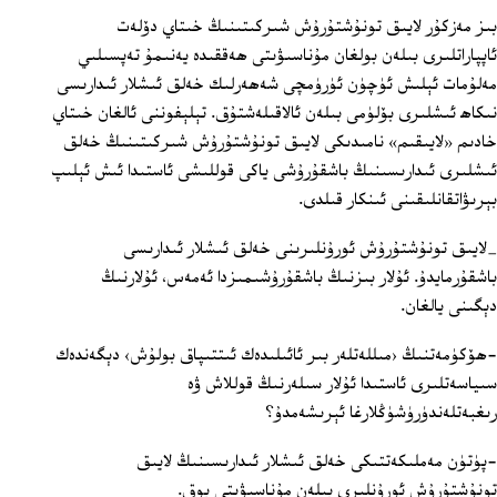
بىز مەزكۇر لايىق تونۇشتۇرۇش شىركىتىنىڭ خىتاي دۆلەت
ئاپپاراتلىرى بىلەن بولغان مۇناسىۋىتى ھەققىدە يەنىمۇ تەپسىلىي
مەلۇمات ئېلىش ئۈچۈن ئۈرۈمچى شەھەرلىك خەلق ئىشلار ئىدارىسى
نىكاھ ئىشلىرى بۆلۈمى بىلەن ئالاقىلەشتۇق. تېلېفوننى ئالغان خىتاي
خادىم «لايىقىم» نامىدىكى لايىق تونۇشتۇرۇش شىركىتىنىڭ خەلق
ئىشلىرى ئىدارىسىنىڭ باشقۇرۇشى ياكى قوللىشى ئاستىدا ئىش ئېلىپ
بېرىۋاتقانلىقىنى ئىنكار قىلدى.
_لايىق تونۇشتۇرۇش ئورۇنلىرىنى خەلق ئىشلار ئىدارىسى
باشقۇرمايدۇ. ئۇلار بىزنىڭ باشقۇرۇشىمىزدا ئەمەس، ئۇلارنىڭ
دېگىنى يالغان.
-ھۆكۈمەتنىڭ ‹مىللەتلەر بىر ئائىلىدەك ئىتتىپاق بولۇش› دېگەندەك
سىياسەتلىرى ئاستىدا ئۇلار سىلەرنىڭ قوللاش ۋە
رىغبەتلەندۈرۈشۈڭلارغا ئېرىشەمدۇ؟
-پۈتۈن مەملىكەتتىكى خەلق ئىشلار ئىدارىسىنىڭ لايىق
تونۇشتۇرۇش ئورۇنلىرى بىلەن مۇناسىۋىتى يوق.