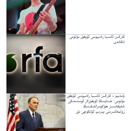
ئەركىن ئاسىيا رادىيوسى ئۇيغۇر بۆلۈمى
تاقالدى
ۋىدىيو – ئەركىن ئاسىيا رادىيوسى ئۇيغۇر
بۆلۈمى: خىتاينىڭ ئۇيغۇرلار ئۈستىدىكى
شەپقەتسىز ھۆكۈمرانلىقىنىڭ
زۇلمەتلىرىنى يېرىپ ئۆتكۈچى نۇر