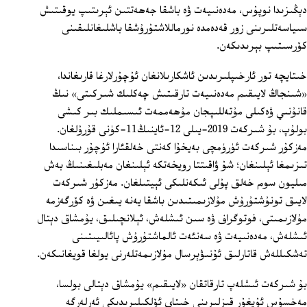
دېڭىزىدا نوپۇس، مەدەنىيەت ۋە باشقا جەھەتتىن ئېرىتىپ يوقىتىش
سىياسەتلىرىنى زور قەدەمدە نورماللاشتۇرۇشقا باشلىغانلىقىنى
كۆرسىتىپ بېرىدىكەن.
خىتايچە تور ئارخىپلىرىدىن ئاشكارىلانغان ئۇچۇرلارغا قارىغاندا،
«شىنجاڭ لايىقىم مەدەنىيەت تارقىتىش چەكلىك شىركىتى» نىڭ
قانۇنىي ۋەكىلى مۇتەللىپجان مۇھەممەت ئىسىملىك بىر كىشى
بولۇپ، بۇ شىركەت 2019-يىلى 12-ئاينىڭ11-كۈنى قۇرۇلغان.
مەزكۇر شىركەت ئۈرۈمچى بەيخۇا كەنتى خەلقئارا ئۇچۇر بىناسىدا
تىزىمغا ئېلىنغان؛ شۇ ۋاقىتتا رويخەتكە ئېلىنغان مەبلىغىنىڭ بەش
مىليون سوم خەلق پۇلى ئىكەنلىكى ئېيتىلغان. مەزكۇر شىركەت
لايىق تونۇشتۇرۇش مۇلازىمىتىدىن باشقا يەنە يىغىن ۋە كۆرگەزمە
مۇلازىمىتى، فوتوگراف ۋە سىن ئىشلەش، ئېلانچىلىق، يۇمشاق دېتال
ئىشلەش، مەدەنىيەت ۋە سەنئەت ئالماشتۇرۇش پائالىيىتىنى
تەشكىللەش قاتارلىق ئۇنىۋېرسال مۇلازىمەتلەرنى يولغا قويغانىكەن.
بۇ شىركەت ئىشلەپ تارقاتقان «لايىقىم» يۇمشاق دېتالى بولسا،
مەخسۇس ئۇيغۇر قىزلىرىنى خىتاي ئۆلكىلىرىدىكى ئەرلەرگە