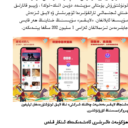
تونۇشتۇرۇش يۇمتالى سۈپىتىدە، دۇيىن (تىك-توك) ، ۋېيبو قاتارلىق
خىتاي ئىجتىمائىي تاراتقۇلىرىدا ئۇچرىشىش ۋە لايىق ئىزدەش
سۇپىسىغا ئايلانغان. «لايىقىم» سۇپىسىنىڭ خىتاينىڭ ھەر قايسى
جايلىرىدىن تىزىملاتقان ئەزاسى 1 مىليون 202 مىڭغا يېتىدىكەن.
«شىنجاڭ لايىقىم مەدەنىيەت چەكلىك شىركىتى» نىڭ لايىق تونۇشتۇرىدىغان تېلېفون
پىروگراممىسىنىڭ كۆرۈنۈشلىرى
ھۆكۈمەت دائىرىلىرى ئادىتىدىكىدەك ئىنكار قىلدى