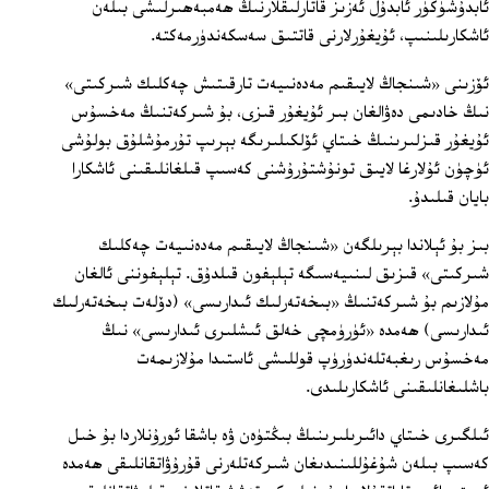
ئابدۇشۈكۈر ئابدۇل ئەزىز قاتارلىقلارنىڭ ھەمبەھىرلىشى بىلەن
ئاشكارىلىنىپ، ئۇيغۇرلارنى قاتتىق سەسكەندۈرمەكتە.
ئۆزىنى «شىنجاڭ لايىقىم مەدەنىيەت تارقىتىش چەكلىك شىركىتى»
نىڭ خادىمى دەۋالغان بىر ئۇيغۇر قىزى، بۇ شىركەتنىڭ مەخسۇس
ئۇيغۇر قىزلىرىنىڭ خىتاي ئۆلكىلىرىگە بېرىپ تۇرمۇشلۇق بولۇشى
ئۈچۈن ئۇلارغا لايىق تونۇشتۇرۇشنى كەسىپ قىلغانلىقىنى ئاشكارا
بايان قىلىدۇ.
بىز بۇ ئېلاندا بېرىلگەن «شىنجاڭ لايىقىم مەدەنىيەت چەكلىك
شىركىتى» قىزىق لىنىيەسىگە تېلېفون قىلدۇق. تېلېفوننى ئالغان
مۇلازىم بۇ شىركەتنىڭ «بىخەتەرلىك ئىدارىسى» (دۆلەت بىخەتەرلىك
ئىدارىسى) ھەمدە «ئۈرۈمچى خەلق ئىشلىرى ئىدارىسى» نىڭ
مەخسۇس رىغبەتلەندۈرۈپ قوللىشى ئاستىدا مۇلازىمەت
باشلىغانلىقىنى ئاشكارىلىدى.
ئىلگىرى خىتاي دائىرىلىرىنىڭ بىڭتۈەن ۋە باشقا ئورۇنلاردا بۇ خىل
كەسىپ بىلەن شۇغۇللىنىدىغان شىركەتلەرنى قۇرۇۋاتقانلىقى ھەمدە