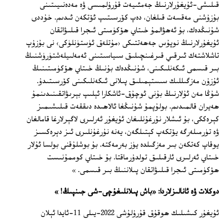
قىلىشى-ئۇيغۇرلارنىڭ جەمئىيەت قۇرۇلمىسى ۋە مەدەنىيىتىنى
بۇزۇشنى مەقسەت قىلغان، دەپ كۆرسىتىپ ئۆتكەن ئىدىم. خۇددى
شۇنىڭدەك، بۇ ئەھۋالمۇ خىتاي ھۆكۈمىتى ئىجرا قىلىۋاتقان
ئۇيغۇرلارنىڭ نوپۇس جەھەتتىكى ‹مۇتلەق ئۈستۈنلۈكى› نى بۇزۇپ
تاشلاشتەك ئىرقىي قىرغىنچىلىق سىياسىتىنى ئەمەلىيلەشتۈرۈشنىڭ
بىر قىسمى ئىكەنلىكىنى، شۇنىڭدەك بۇنىڭ خىتاي ھۆكۈمىتىنىڭ
ئۇزۇن مەزگىللىك سىستېمىلىق پىلانى ئىكەنلىكىنى كۆرسىتىدۇ.
شۇڭا مەن ئۇلارنىڭ بۇنى ئوچۇق-ئاشكارا ئېلىپ بېرىۋاتقىنىدىنمۇ
ھەيران قالمىدىم. بولۇپمۇ شۇنىڭغا ئالاھىدە دىققەت قىلىشىمىز
كېرەككى، بۇ ئىشلار نۇرغۇنلىغان ئۇيغۇر ئەرلىرى لاگېرلارغا قامالغان
ۋە تۈرمىلەرگە يۆتكەپ كېتىلگەن، يەنە نۇرغۇنلىرى ئىز دېرەكسىز
يوقاپ كەتكەن بىر مەزگىلدە يۈز بەرمەكتە. بۇ بوشلۇقنى بولسا ئۇلار
خىتاي ئەرلىرى ئارقىلىق تولدۇرماقتا. بۇ خىتاي كوممۇنىست
ھۆكۈمىتى ئىجرا قىلىۋاتقان پىلاننىڭ بىر قىسمى. »
دوكلات ۋە ئانالىزلاردا: «باش پىلانلىغۇچى-شى جىنپىڭ! »
ئۇيغۇر كىشىلىك ھوقۇق قۇرۇلۇشى 2022-يىلى 11-ئايدا ئېلان