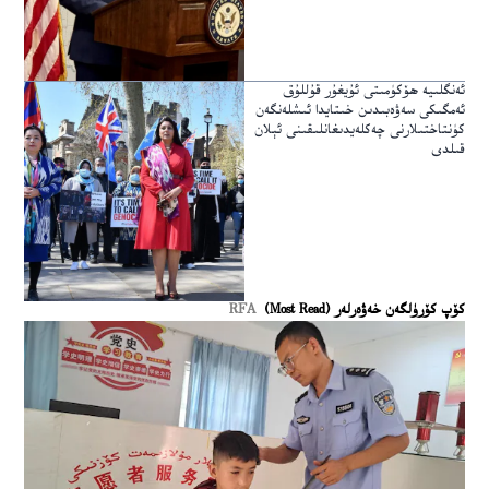
ئەنگلىيە ھۆكۈمىتى ئۇيغۇر قۇللۇق
ئەمگىكى سەۋەبىدىن خىتايدا ئىشلەنگەن
كۈنتاختىلارنى چەكلەيدىغانلىقىنى ئېلان
قىلدى
كۆپ كۆرۈلگەن خەۋەرلەر (Most Read)
RFA