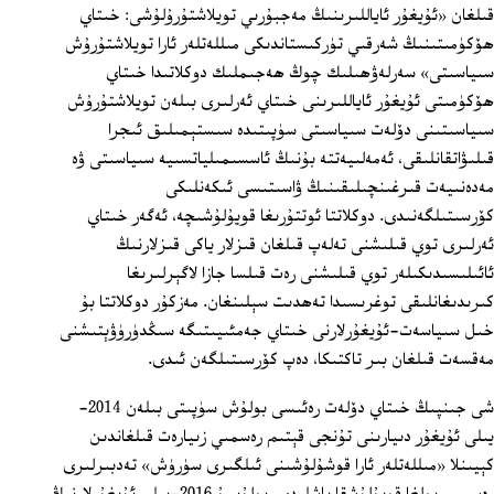
قىلغان «ئۇيغۇر ئاياللىرىنىڭ مەجبۇرىي تويلاشتۇرۇلۇشى: خىتاي
ھۆكۈمىتىنىڭ شەرقىي تۈركىستاندىكى مىللەتلەر ئارا تويلاشتۇرۇش
سىياسىتى» سەرلەۋھىلىك چوڭ ھەجىملىك دوكلاتىدا خىتاي
ھۆكۈمىتى ئۇيغۇر ئاياللىرىنى خىتاي ئەرلىرى بىلەن تويلاشتۇرۇش
سىياسىتىنى دۆلەت سىياسىتى سۈپىتىدە سىستېمىلىق ئىجرا
قىلىۋاتقانلىقى، ئەمەلىيەتتە بۇنىڭ ئاسسىمىلياتسىيە سىياسىتى ۋە
مەدەنىيەت قىرغىنچىلىقىنىڭ ۋاسىتىسى ئىكەنلىكى
كۆرسىتىلگەنىدى. دوكلاتتا ئوتتۇرىغا قويۇلۇشىچە، ئەگەر خىتاي
ئەرلىرى توي قىلىشنى تەلەپ قىلغان قىزلار ياكى قىزلارنىڭ
ئائىلىسىدىكىلەر توي قىلىشنى رەت قىلسا جازا لاگېرلىرىغا
كىرىدىغانلىقى توغرىسىدا تەھدىت سېلىنغان. مەزكۇر دوكلاتتا بۇ
خىل سىياسەت-ئۇيغۇرلارنى خىتاي جەمئىيىتىگە سىڭدۈرۈۋېتىشنى
مەقسەت قىلغان بىر تاكتىكا، دەپ كۆرسىتىلگەن ئىدى.
شى جىنپىڭ خىتاي دۆلەت رەئىسى بولۇش سۈپىتى بىلەن 2014-
يىلى ئۇيغۇر دىيارىنى تۇنجى قېتىم رەسمىي زىيارەت قىلغاندىن
كېيىنلا «مىللەتلەر ئارا قوشۇلۇشىنى ئىلگىرى سۈرۈش» تەدبىرلىرى