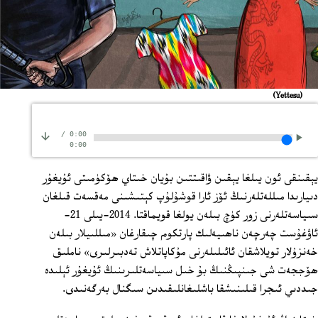
(Yettesu)
/
0:00
0:00
يېقىنقى ئون يىلغا يېقىن ۋاقىتتىن بۇيان خىتاي ھۆكۈمىتى ئۇيغۇر
دىيارىدا مىللەتلەرنىڭ ئۆز ئارا قوشۇلۇپ كېتىشىنى مەقسەت قىلغان
سىياسەتلەرنى زور كۈچ بىلەن يولغا قويماقتا. 2014-يىلى 21-
ئاۋغۇست چەرچەن ناھىيەلىك پارتكوم چىقارغان «مىللىيلار بىلەن
خەنزۇلار تويلاشقان ئائىلىلەرنى مۇكاپاتلاش تەدبىرلىرى» ناملىق
ھۆججەت شى جىنپىڭنىڭ بۇ خىل سىياسەتلىرىنىڭ ئۇيغۇر ئېلىدە
جىددىي ئىجرا قىلىنىشقا باشلىغانلىقىدىن سىگنال بەرگەنىدى.