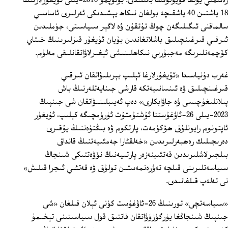
رەسمىي يولغا قويۇلۇشقا باشلىدى. بولۇپمۇ 2016-يىلى ئۇيغۇرلارنىڭ
18 ياشتىن 40 ياشقىچە بولغان نىكاھ يېشىدىكى ئەرلىرى ئاساسىي
سالماقنى ئىگىلىگەن چوڭ تۇتقۇن ۋە لاگېر سىياسىتى، جۈملىدىن
ئىرقىي قىرغىنچىلىق باشلانغاندىن بۇيان ئۇيغۇر قىزلىرىنىڭ خىتاي
كۆچمەنلىرىگە مەجبۇرىي نىكاھلىنىشى ئېغىرلاۋاتقانلىقى مەلۇم.
غەرب دۇنياسىدا «ئۇيغۇرلارغا ئېلىپ بېرىلىۋاتقان ئىرقىي
قىرغىنچىلىق ۋە ئىنسانىيەتكە قارشى جىنايەتلەرنىڭ باش
پىلانلىغۇچىسى ۋە جاۋابكارى» دەپ ئەيىبلىنىۋاتقان شى جىنپىڭ
2023-يىلى 26-ئاۋغۇستتا ئۇشتۇمتۇت ئۈرۈمچىگە كېلىپ، ئۇيغۇر
ئاپتونوم رايونلۇق ھۆكۈمەت، پارتكوم ۋە بىڭتۈەننىڭ يۇقىرى
دەرىجىلىك رەھبەرلىرىدىن «خەلقئارا جەمئىيەتنىڭ قانداق
بىلجىرلاشلىرىدىن قەتئىينەزەر پارتىيەنىڭ نۆۋەتتىكى شىنجاڭ
سىياسەتلىرىنى قىلچە تەۋرەنمەستىن تولۇق ۋە قەتئىي ئىجرا قىلىش»
نى تەلەپ قىلغانىدى.
«سىياسەتچى» تورىنىڭ 26-ئاۋغۇست كۈنى ئېلان قىلغان «شى
جىنپىڭ شىنجاڭغا يۈرگۈزۈۋاتقان قاتتىق قول سىياسىتىنى تېخىمۇ