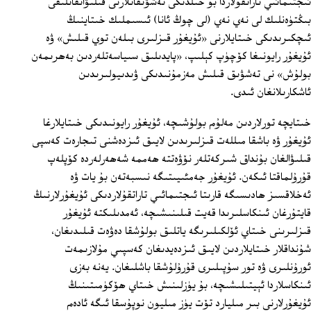
ئىجتىمائىي تاراتقۇلاردا بۇ خىلدىكى تەشۋىقاتلارنى قىلىۋاتقانلىقى
بىڭتۈەنلىك لى نەي نەي (لى چوڭ ئانا) ئىسىملىك خىتاينىڭ
ئىچكىرىدىكى خىتايلارنى «ئۇيغۇر قىزلىرى بىلەن توي قىلىش» ۋە
ئۇيغۇر رايونىغا كۆچۈپ كېلىپ، «پايدىلىق سىياسەتلەردىن بەھرىمەن
بولۇش» نى تەشۋىق قىلىش مەزمۇنىدىكى ۋىدىيولىرىدىن
ئاشكارىلانغان ئىدى.
خىتايچە تورلاردىن مەلۇم بولۇشىچە، ئۇيغۇر رايونىدىكى خىتايلارغا
ئۇيغۇر ۋە باشقا مىللەت قىزلىرىدىن لايىق ئىزدەشنى تىجارەت كەسپى
قىلىۋالغان بۇنداق شىركەتلەر نۆۋەتتە ھەممە شەھەرلەردە كۆپلەپ
قۇرۇلماقتا ئىكەن. ئۇيغۇر جەمئىيىتىگە نىسبەتەن بۇ يات ۋە
ئەخلاقسىز ھادىسىگە قارىتا ئىجتىمائىي تاراتقۇلاردىكى ئۇيغۇرلارنىڭ
قايتۇرغان ئىنكاسلىرىدا قەيت قىلىنىشىچە، ئەمدىلىكتە ئۇيغۇر
قىزلىرىنى خىتاي ئۆلكىلىرىگە ياتلىق بولۇشقا دەۋەت قىلىدىغان،
شۇنداقلار خىتايلاردىن لايىق ئىزدەيدىغان كەسپىي مۇلازىمەت
ئورۇنلىرى ۋە تور سۇپىلىرى قۇرۇلۇشقا باشلىغان. يەنە بەزى
ئىنكاسلاردا ئېيتىلىشىچە، بۇ يۈزلىنىش خىتاي ھۆكۈمىتىنىڭ
ئۇيغۇرلارنى بىر مىليارد تۆت يۈز مىليون نوپۇسقا ئىگە ئادەم