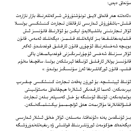
مۇنداق دېدى:
«ئادەتتە ھەر قانداق لايىق تونۇشتۇرۇش شىركەتلەرنىڭ بازار نازارەت
قىلىش-باشقۇرۇش ئىدارىسى تارقاتقان تىجارەت كىنىشكىسى بولسىلا
ئۇلار تىجارىتىنى باشلىيالايدۇ. لېكىن بۇ ئۇلارنىڭ قانۇنسىز ئىش
قىلمايدىغانلىقىغا بىز كاپالەتلىك قىلىمىز، دېگەنلىك ئەمەس. قانۇن
بويىچە شەخسلەرنىڭ ئۇچۇرى قانۇن ئارقىلىق قوغدىلىدۇ. ئەگەر
ئۇلار سىزنىڭ شەخسى ئۇچۇرلىرىڭىزنى قوغدىيالمىغان ياكى
قانۇنسىز يوللار ئارقىلىق ئۇنىڭغا ئېرىشكەن بولسا، ساقچىغا مەلۇم
قىلىپ، قانۇن ئورگانلىرىغا ئەرز سۇنسىڭىز بولىدۇ. »
ئۇنىڭ ئېيتىشىچە، بۇ ئورۇن پەقەت تىجارەت كىنىشكىسى چىقىرىپ
بېرىدىكەن، ئەمما ئارقىدىكى ئىشلاردا ھېچقانداق مەسئۇلىيىتى
بولمايدىكەن. ئۇنىڭ ئۈستىگە بۇ خىل كەسىپلەر بىلەن تىجارەت
قىلىۋاتقانلارغا مۇلازىمەت ھەق ئۆلچىمىمۇ بېكىتىلمىگەنىكەن.
بىز ئۇنىڭدىن يەنە «ئۇنداقتا، مەسىلەن، ئۇلار خەلق ئىشلار ئىدارىسى
دېگەندەك ھۆكۈمەت ئورۇنلىرىنىڭ قوللىشى ۋە رىغبەتلەندۈرۈشىگە