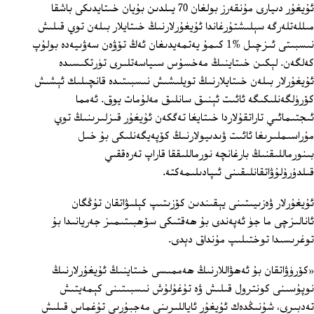
ئۇيغۇر دىيارى مۇنقەرز بولغان 70 يىلدىن بۇيان خىتايدىكى باشقا
مىللەتلەرگە سېلىشتۇرغاندا ئۇيغۇرلارنىڭ خىتايلار بىلەن توي قىلىش
نىسبىتى ئىزچىل %1 كىمۇ يەتمەيدىغان ئەڭ تۆۋەن سەۋىيەدە بولۇپ
كەلگەن. لېكىن خىتاينىڭ مەخسۇس سىياسەتلىرى تۈرتكىسىدە
ئۇيغۇرلار بىلەن خىتايلارنىڭ تويلىشىش نىسبىتىدە قانچىلىك ئېشىش
كۆرۈلگەنلىكىگە ئائىت ئېنىق سانلىق مەلۇمات يوق. ئەمما
ئىجتىمائىي تاراتقۇلاردا خىتايغا تەگكەن ئۇيغۇر قىزلىرىنىڭ توي
مۇراسىملىرىغا ئائىت ۋىدىيولارنىڭ كۆپەيگەنلىكى بۇ خىل
بىنورماللىقنىڭ بارغانچە نورماللىققا قاراپ تەرەققىي
قىلدۇرۇلۇۋاتقانلىقىنى ئىپادىلىمەكتە.
ئۇيغۇرلار ۋەزىيىتىنى يېقىندىن كۆزىتىپ كېلىۋاتقان تۇڭگان
ئانالىزچى ما جۈ ئەپەندى بۇ ھەقتىكى سۆھبىتىمىز جەريانىدا بۇ
توغرىسىدا توختىلىپ مۇنداق دېدى.
«كۆرۈۋاتقان بۇ ئەھۋاللارنىڭ ھەممىسى خىتاينىڭ ئۇيغۇرلارنىڭ
نوپۇسىنى كونترول قىلىش ۋە تۇغۇلۇش نىسبىتىنى كېمەيتىش
تەدبىرى، شۇنىڭدەك ئۇيغۇر ئاياللىرىنى مەجبۇرىي تۇغماس قىلىش