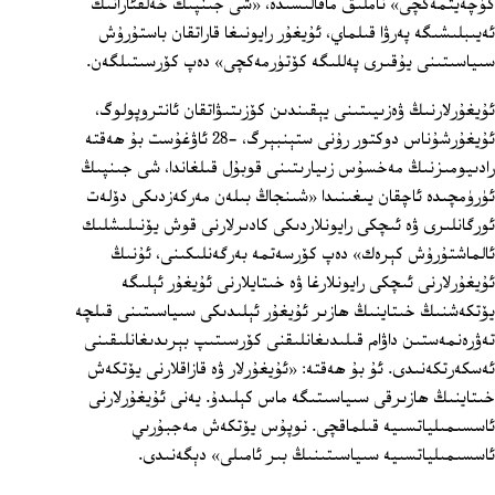
كۈچەيتمەكچى» ناملىق ماقالىسىدە، «شى جىنپىڭ خەلقئارانىڭ
ئەيىبلىشىگە پەرۋا قىلماي، ئۇيغۇر رايونىغا قاراتقان باستۇرۇش
سىياسىتىنى يۇقىرى پەللىگە كۆتۈرمەكچى» دەپ كۆرسىتىلگەن.
ئۇيغۇرلارنىڭ ۋەزىيىتىنى يېقىندىن كۆزىتىۋاتقان ئانتروپولوگ،
ئۇيغۇرشۇناس دوكتور رۇنى ستېنبېرگ، -28 ئاۋغۇست بۇ ھەقتە
رادىيومىزنىڭ مەخسۇس زىيارىتىنى قوبۇل قىلغاندا، شى جىنپىڭ
ئۈرۈمچىدە ئاچقان يىغىنىدا «شىنجاڭ بىلەن مەركەزدىكى دۆلەت
ئورگانلىرى ۋە ئىچكى رايونلاردىكى كادىرلارنى قوش يۆنىلىشلىك
ئالماشتۇرۇش كېرەك» دەپ كۆرسەتمە بەرگەنلىكىنى، ئۇنىڭ
ئۇيغۇرلارنى ئىچكى رايونلارغا ۋە خىتايلارنى ئۇيغۇر ئېلىگە
يۆتكەشنىڭ خىتاينىڭ ھازىر ئۇيغۇر ئېلىدىكى سىياسىتىنى قىلچە
تەۋرەنمەستىن داۋام قىلىدىغانلىقنى كۆرسىتىپ بېرىدىغانلىقىنى
ئەسكەرتكەنىدى. ئۇ بۇ ھەقتە: «ئۇيغۇرلار ۋە قازاقلارنى يۆتكەش
خىتاينىڭ ھازىرقى سىياسىتىگە ماس كېلىدۇ. يەنى ئۇيغۇرلارنى
ئاسسىمىلياتسىيە قىلماقچى. نوپۇس يۆتكەش مەجبۇرىي
ئاسسىمىلياتسىيە سىياسىتىنىڭ بىر ئامىلى» دېگەنىدى.