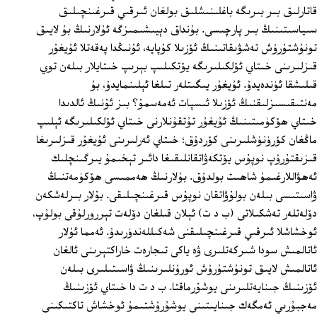
قاتارلىق بىر بىرىگە باغلىنىشلىق بولغان ئىرقىي قىرغىنچىلىق
سىياسىتىنىڭ بىر پارچىسى. بۇنداق دېيىشىمىزگە ئۇلارنىڭ بۇ لايىق
تونۇشتۇرۇش تەشۋىقاتىنىڭ ئۆزىلا كۇپايە، ئۇنىڭدا پەقەتلا ئۇيغۇر
قىزلىرىنى خىتاي ئۆلكىلىرىگە يۆتكىلىپ بېرىپ خىتايلار بىلەن توي
قىلىشقا ئۈندەيدۇ. ئۇيغۇر يىگىتلەر تىلغا ئېلىنمايدۇ، بۇ
مەنتىقىسىزلىقنىڭ ئۆزىلا ئىسپات ئەمەسمۇ؟ بىز ئۇنىڭ ئالدىدا
خىتاي ھۆكۈمىتىنىڭ ئۇيغۇر تۇتقۇنلارنى خىتاي ئۆلكىلىرىگە ئېلىپ
ماڭغان كۆرۈنۈشلىرىنى كۆردۇق؛ خىتاي ئەرلىرىنى ئۇيغۇر قىزلىرىغا
قىزىقتۇرۇپ نوپۇس يۆتكەۋاتقانلىقىغا دائىر تېخىمۇ يىرگىنچلىك
ئەھۋاللارغىمۇ شاھىت بولدۇق. بۇلارنىڭ ھەممىسى ھۆكۈمەتنىڭ
ۋاسىتىسى بىلەن بولۇۋاتقان نوپۇس قىرغىنچىلىقى. بۇلار بىرلەشكەن
دۆلەتلەر تەشكىلاتى (ب د ت) ئېلان قىلغان دۆلەت تېررورلۇقى بولۇپ،
ئوخشاشلا ئىرقىي قىرغىنچىلىقنى شەكىللەندۈرىدۇ. ئەمما ئۇلار
ئاتالمىش سودا شىركەتلىرى ۋە ياكى تىجارەت خاراكتېرىنى ئالغان
ئاتالمىش لايىق تونۇشتۇرۇش ئورۇنلىرىنىڭ ۋاسىتىلىرى بىلەن
ئۆزىنىڭ جىنايەتلىرىنى يوشۇرماقتا. ب د ت دا خىتاي ئۆزىنىڭ
مەجبۇرىي ئەمگەك جىنايىتىنى يوشۇرۇشتىمۇ ئوخشاش تاكتىكىنى