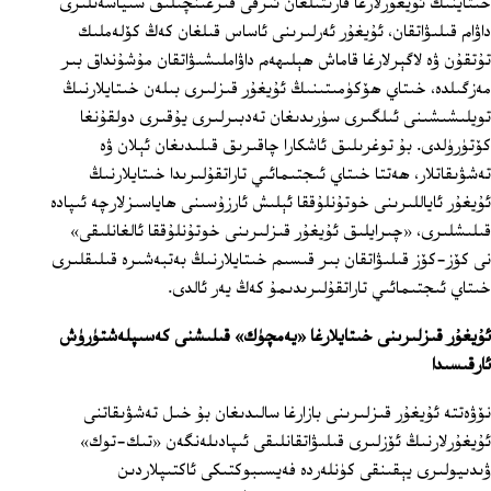
خىتاينىڭ ئۇيغۇرلارغا قارىتىلغان ئىرقى قىرغىنچىلىق سىياسەتلىرى
داۋام قىلىۋاتقان، ئۇيغۇر ئەرلىرىنى ئاساس قىلغان كەڭ كۆلەملىك
تۇتقۇن ۋە لاگېرلارغا قاماش ھېلىھەم داۋاملىشىۋاتقان مۇشۇنداق بىر
مەزگىلدە، خىتاي ھۆكۈمىتىنىڭ ئۇيغۇر قىزلىرى بىلەن خىتايلارنىڭ
تويلىشىشىنى ئىلگىرى سۈرىدىغان تەدبىرلىرى يۇقىرى دولقۇنغا
كۆتۈرۈلدى. بۇ توغرىلىق ئاشكارا چاقىرىق قىلىدىغان ئېلان ۋە
تەشۋىقاتلار، ھەتتا خىتاي ئىجتىمائىي تاراتقۇلىرىدا خىتايلارنىڭ
ئۇيغۇر ئاياللىرىنى خوتۇنلۇققا ئېلىش ئارزۇسىنى ھاياسىزلارچە ئىپادە
قىلىشلىرى، «چىرايلىق ئۇيغۇر قىزلىرىنى خوتۇنلۇققا ئالغانلىقى»
نى كۆز-كۆز قىلىۋاتقان بىر قىسىم خىتايلارنىڭ بەتبەشىرە قىلىقلىرى
خىتاي ئىجتىمائىي تاراتقۇلىرىدىمۇ كەڭ يەر ئالدى.
ئۇيغۇر قىزلىرىنى خىتايلارغا «يەمچۈك» قىلىشنى كەسىپلەشتۈرۈش
ئارقىسىدا
نۆۋەتتە ئۇيغۇر قىزلىرىنى بازارغا سالىدىغان بۇ خىل تەشۋىقاتنى
ئۇيغۇرلارنىڭ ئۆزلىرى قىلىۋاتقانلىقى ئىپادىلەنگەن «تىك-توك»
ۋىدىيولىرى يېقىنقى كۈنلەردە فەيسىبوكتىكى ئاكتىپلاردىن