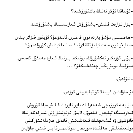
-ئۇنداقتا ئۇلار نەنىڭ باشقۇرۇشىدا؟
-بازار نازارەت قىلىش-باشقۇرۇش ئىدارىسىنىڭ باشقۇرۇشىدا.
-ھەممىسى مۇشۇ يەردە توي قەغىزى ئالىدۇغۇ؟ ئۇيغۇر قىزلار بىلەن
خىتايلار توي خەت ئېلىۋاتقانلارنىڭ سانىدا ئېشىش كۈرۈلدىمۇ؟
-بۇنى ئۆزىڭىز تەكشۈرۈڭ، بۇنىڭغا بىزنىڭ ئىدارە مەسئۇل ئەمەس.
سىزنىڭ نومۇرىڭىز چەتئەلنىڭغۇ؟ . . .
-شۇنداق.
بۇ جاۋابتىن كېيىنلا ئۇ تېلېفوننى ئۈزدى.
بىز يەنە ئۈرۈمچى شەھەرلىك بازار نازارەت قىلىش-باشقۇرۇش
ئىدارىسىگە تېلېفون قىلدۇق. لايىق تونۇشتۇرۇش شىركەتلەرنىڭ
قانۇنلۇق ۋە ئىشەنچلىك ئىكەنلىكىنى قانداق جەزملەشتۈرگىلى
بولىدىغانلىقى ھەققىدە سورىغان سوئالىمىزغا بىر خىتاي جاۋابەن