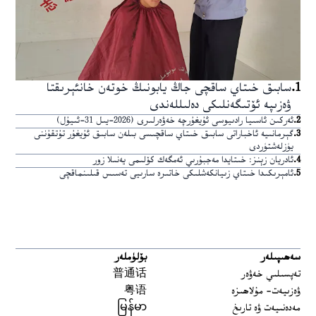
1
.
سابىق خىتاي ساقچى جاڭ يابونىڭ خوتەن خانئېرىقتا
ۋەزىپە ئۆتىگەنلىكى دەلىللەندى
2
.
ئەركىن ئاسىيا رادىيوسى ئۇيغۇرچە خەۋەرلىرى (2026-يىل 31-ئىيۇل)
3
.
گېرمانىيە ئاخباراتى سابىق خىتاي ساقچىسى بىلەن سابىق ئۇيغۇر تۇتقۇننى
يۈزلەشتۈردى
4
.
ئادريان زېنز: خىتايدا مەجبۇرىي ئەمگەك كۆلىمى يەنىلا زور
5
.
ئامېرىكىدا خىتاي زىيانكەشلىكى خاتىرە سارىيى تەسىس قىلىنماقچى
سەھىپىلەر
بۆلۈملەر
تەپسىلىي خەۋەر
普通话
ۋەزىيەت- مۇلاھىزە
粤语
مەدەنىيەت ۋە تارىخ
မြန်မာ