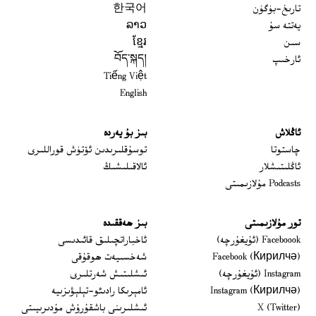
تارىخ-بۈگۈن
한국어
يەتتە سۇ
ລາວ
سىن
ខ្មែរ
ئارخىپ
བོད་སྐད།
Tiếng Việt
English
ئاڭلاش
بىز بۇ يەردە
 window
چاستوتا
توسۇقلىرىدىن ئۆتۈش قوراللىرى
ئاڭلىتىشلار
ئالاقىلىشىڭ
Podcasts مۇلازىمىتى
تور مۇلازىمىتى
بىز ھەققىدە
Opens in new window
Faceboook (ئۇيغۇرچە)
ئاخباراتچىلىق قائىدىسى
Opens in new window
Facebook (Кирилчә)
شەخسىيەت ھوقۇقى
Opens in new window
Instagram (ئۇيغۇرچە)
ئىشلىتىش شەرتلىرى
Opens in new window
Instagram (Кирилчә)
ئامېرىكا رادىئو-تېلېۋىزىيە
window
Opens in new window
X (Twitter)
ئىشلىرىنى باشقۇرۇش مۇدىرىيىتى