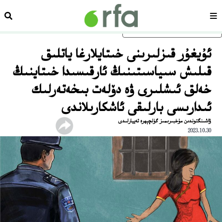
سەھىپە
ئىزد
ئاساسلىق مەزمۇنغا ئاتلاڭ
ئۇيغۇر قىزلىرىنى خىتايلارغا ياتلىق
قىلىش سىياسىتىنىڭ ئارقىسىدا خىتاينىڭ
خەلق ئىشلىرى ۋە دۆلەت بىخەتەرلىك
ئىدارىسى بارلىقى ئاشكارىلاندى
ۋاشىنگتوندىن مۇخبىرىمىز گۈلچېھرە تەييارلىدى
2023.10.30