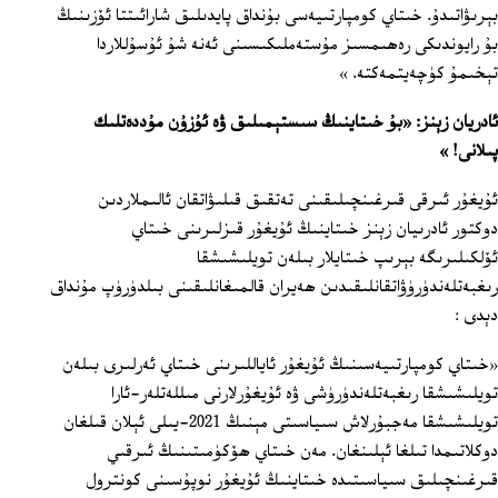
بېرىۋاتىدۇ. خىتاي كومپارتىيەسى بۇنداق پايدىلىق شارائىتتا ئۆزىنىڭ
بۇ رايوندىكى رەھىمسىز مۇستەملىكىسىنى ئەنە شۇ ئۇسۇللاردا
تېخىمۇ كۈچەيتمەكتە. »
ئادريان زېنز: «بۇ خىتاينىڭ سىستېمىلىق ۋە ئۇزۇن مۇددەتلىك
پىلانى! »
ئۇيغۇر ئىرقى قىرغىنچىلىقىنى تەتقىق قىلىۋاتقان ئالىملاردىن
دوكتور ئادرىيان زېنز خىتاينىڭ ئۇيغۇر قىزلىرىنى خىتاي
ئۆلكىلىرىگە بېرىپ خىتايلار بىلەن تويلىشىشقا
رىغبەتلەندۈرۈۋاتقانلىقىدىن ھەيران قالمىغانلىقىنى بىلدۈرۈپ مۇنداق
دېدى :
«خىتاي كومپارتىيەسىنىڭ ئۇيغۇر ئاياللىرىنى خىتاي ئەرلىرى بىلەن
تويلىشىشقا رىغبەتلەندۈرۈشى ۋە ئۇيغۇرلارنى مىللەتلەر-ئارا
تويلىشىشقا مەجبۇرلاش سىياسىتى مېنىڭ 2021-يىلى ئېلان قىلغان
دوكلاتىمدا تىلغا ئېلىنغان. مەن خىتاي ھۆكۈمىتىنىڭ ئىرقىي
قىرغىنچىلىق سىياسىتىدە خىتاينىڭ ئۇيغۇر نوپۇسىنى كونترول