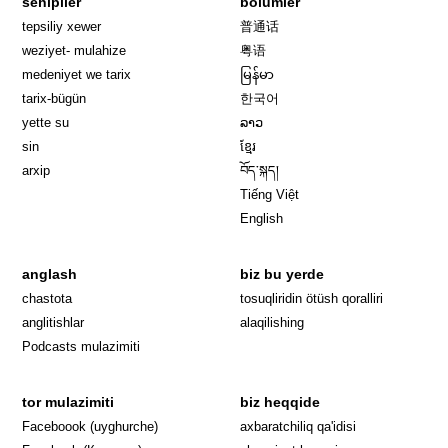
sehipiler
bölümler
tepsiliy xewer
普通话
weziyet- mulahize
粤语
medeniyet we tarix
မြန်မာ
tarix-bügün
한국어
yette su
ລາວ
sin
ខ្មែរ
arxip
བོད་སྐད།
Tiếng Việt
English
anglash
biz bu yerde
Opens in 
chastota
tosuqliridin ötüsh qoralliri
anglitishlar
alaqilishing
Podcasts mulazimiti
tor mulazimiti
biz heqqide
Opens in new window
Faceboook (uyghurche)
axbaratchiliq qa'idisi
Opens in new window