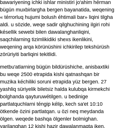
bawariyening ichki ishlar ministiri jo'ahim hérman
bügün muxbirlargha bergen bayanatida, weqening
« térrorluq hujumi bolush éhtimali bar» liqini tilgha
aldi. u sözide, weqe sadir qilghuchining ilgiri rohi
késellik sewebi bilen dawalanghanliqini,
saqchilarning tizimlikidiki shexs ikenlikini,
weqening arqa körünüshini ichkirilep tekshürüsh
zörüriyiti barliqini tekitlidi.
metbu'atlarning bügün bildürüshiche, anisbaxtiki
bu weqe 2500 etrapida kishi qatnashqan bir
muzika kéchiliki soruni etrapida yüz bergen. 27
yashliq süriyelik biletsiz halda kulubqa kirmekchi
bolghanda qayturuwétilgen. u bedinige
partlatquchlarni téngip kélip, kech sa'et 10:10
ötkende özini partlatqan. u özi neq meydanda
ölgen. weqede bashqa ölgenler bolmighan.
yarilanghan 12 kishi hazir dawalanmaqta iken.