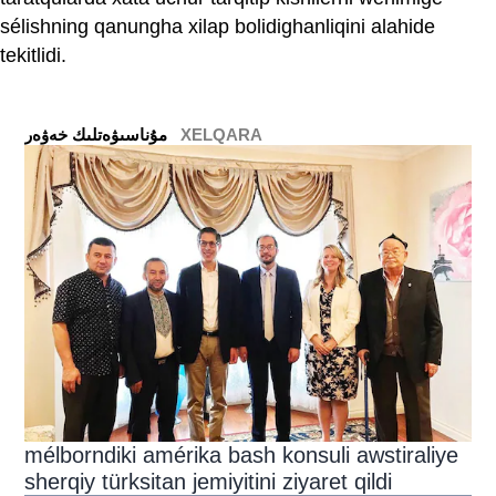
sélishning qanungha xilap bolidighanliqini alahide
tekitlidi.
XELQARA
ﻣﯘﻧﺎﺳﯩﯟﻩﺗﻠﯩﻚ ﺧﻪﯞﻩﺭ
mélborndiki amérika bash konsuli awstiraliye
sherqiy türksitan jemiyitini ziyaret qildi