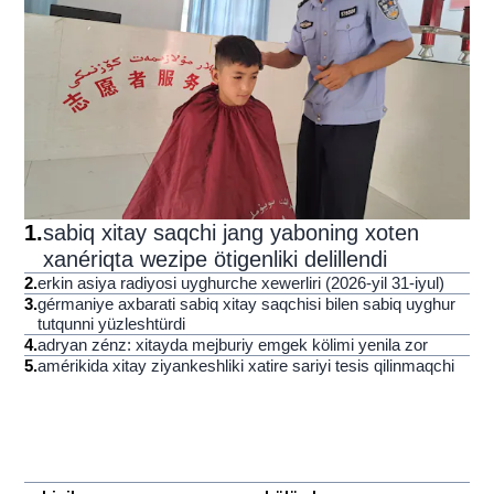
1
.
sabiq xitay saqchi jang yaboning xoten
xanériqta wezipe ötigenliki delillendi
2
.
erkin asiya radiyosi uyghurche xewerliri (2026-yil 31-iyul)
3
.
gérmaniye axbarati sabiq xitay saqchisi bilen sabiq uyghur
tutqunni yüzleshtürdi
4
.
adryan zénz: xitayda mejburiy emgek kölimi yenila zor
5
.
amérikida xitay ziyankeshliki xatire sariyi tesis qilinmaqchi