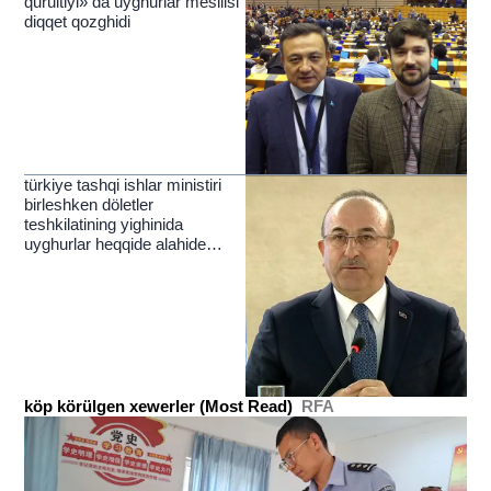
qurultiyi» da uyghurlar mesilisi
diqqet qozghidi
türkiye tashqi ishlar ministiri
birleshken döletler
teshkilatining yighinida
uyghurlar heqqide alahide
toxtaldi
köp körülgen xewerler (Most Read)
RFA