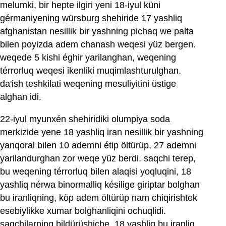
melumki, bir hepte ilgiri yeni 18-iyul küni
gérmaniyening würsburg shehiride 17 yashliq
afghanistan nesillik bir yashning pichaq we palta
bilen poyizda adem chanash weqesi yüz bergen.
weqede 5 kishi éghir yarilanghan, weqening
térrorluq weqesi ikenliki muqimlashturulghan.
da'ish teshkilati weqening mesuliyitini üstige
alghan idi.
22-iyul myunxén shehiridiki olumpiya soda
merkizide yene 18 yashliq iran nesillik bir yashning
yanqoral bilen 10 ademni étip öltürüp, 27 ademni
yarilandurghan zor weqe yüz berdi. saqchi terep,
bu weqening térrorluq bilen alaqisi yoqluqini, 18
yashliq nérwa binormalliq késilige giriptar bolghan
bu iranliqning, köp adem öltürüp nam chiqirishtek
esebiylikke xumar bolghanliqini ochuqlidi.
saqchilarning bildürüshiche, 18 yashliq bu iranliq,