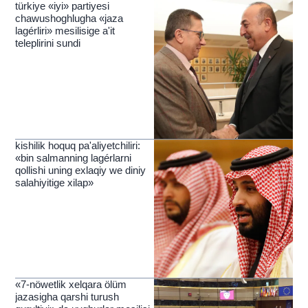
türkiye «iyi» partiyesi
chawushoghlugha «jaza
lagérliri» mesilisige a'it
teleplirini sundi
kishilik hoquq pa'aliyetchiliri:
«bin salmanning lagérlarni
qollishi uning exlaqiy we diniy
salahiyitige xilap»
«7-nöwetlik xelqara ölüm
jazasigha qarshi turush