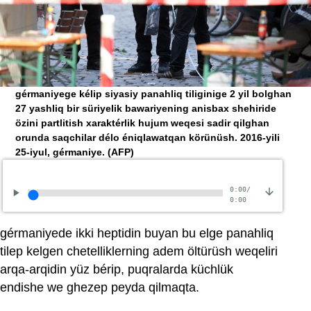
gérmaniyege kélip siyasiy panahliq tiliginige 2 yil bolghan
27 yashliq bir süriyelik bawariyening anisbax shehiride
özini partlitish xaraktérlik hujum weqesi sadir qilghan
orunda saqchilar délo éniqlawatqan körünüsh. 2016-yili
25-iyul, gérmaniye.
(AFP)
0:00
/
0:00
gérmaniyede ikki heptidin buyan bu elge panahliq
tilep kelgen chetelliklerning adem öltürüsh weqeliri
arqa-arqidin yüz bérip, puqralarda küchlük
endishe we ghezep peyda qilmaqta.