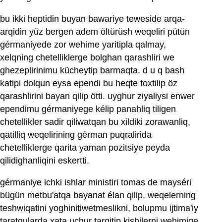
bu ikki heptidin buyan bawariye teweside arqa-
arqidin yüz bergen adem öltürüsh weqeliri pütün
gérmaniyede zor wehime yaritipla qalmay,
xelqning chetelliklerge bolghan qarashliri we
ghezeplirinimu kücheytip barmaqta. d u q bash
katipi dolqun eysa ependi bu heqte toxtilip öz
qarashlirini bayan qilip ötti. uyghur ziyaliysi enwer
ependimu gérmaniyege kélip panahliq tiligen
chetellikler sadir qiliwatqan bu xildiki zorawanliq,
qatilliq weqelirining gérman puqralirida
chetelliklerge qarita yaman pozitsiye peyda
qilidighanliqini eskertti.
gérmaniye ichki ishlar ministiri tomas de mayséri
bügün metbu'atqa bayanat élan qilip, weqelerning
teshwiqatini yoghinitiwetmeslikni, bolupmu ijtima'iy
taratqularda xata uchur tarqitip kishilerni wehimige