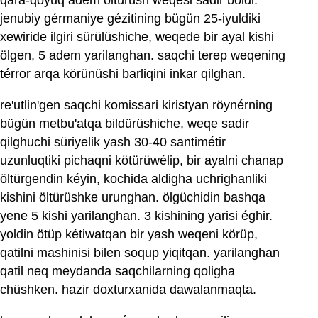
qara-qoyuq adem öltürüsh weqesi sadir boldi.
jenubiy gérmaniye gézitining bügün 25-iyuldiki
xewiride ilgiri sürülüshiche, weqede bir ayal kishi
ölgen, 5 adem yarilanghan. saqchi terep weqening
térror arqa körünüshi barliqini inkar qilghan.
re'utlin'gen saqchi komissari kiristyan röynérning
bügün metbu'atqa bildürüshiche, weqe sadir
qilghuchi süriyelik yash 30-40 santimétir
uzunluqtiki pichaqni kötürüwélip, bir ayalni chanap
öltürgendin kéyin, kochida aldigha uchrighanliki
kishini öltürüshke urunghan. ölgüchidin bashqa
yene 5 kishi yarilanghan. 3 kishining yarisi éghir.
yoldin ötüp kétiwatqan bir yash weqeni körüp,
qatilni mashinisi bilen soqup yiqitqan. yarilanghan
qatil neq meydanda saqchilarning qoligha
chüshken. hazir doxturxanida dawalanmaqta.