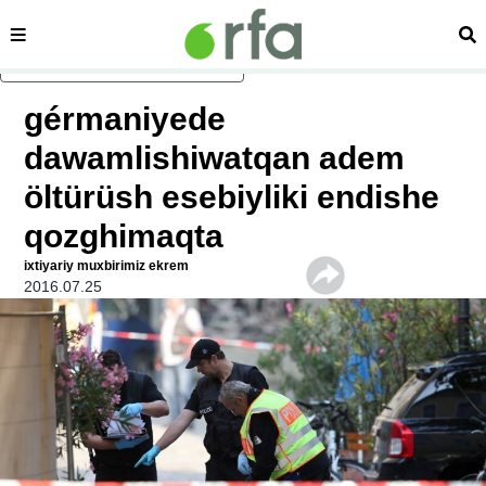
sehipe
izd
asasliq mezmungha atlang
gérmaniyede
dawamlishiwatqan adem
öltürüsh esebiyliki endishe
qozghimaqta
ixtiyariy muxbirimiz ekrem
2016.07.25