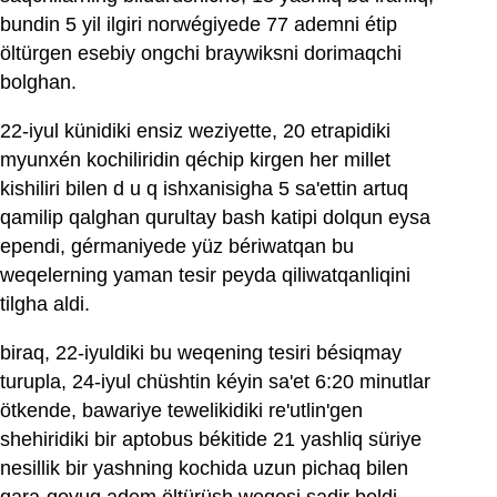
bundin 5 yil ilgiri norwégiyede 77 ademni étip
öltürgen esebiy ongchi braywiksni dorimaqchi
bolghan.
22-iyul künidiki ensiz weziyette, 20 etrapidiki
myunxén kochiliridin qéchip kirgen her millet
kishiliri bilen d u q ishxanisigha 5 sa'ettin artuq
qamilip qalghan qurultay bash katipi dolqun eysa
ependi, gérmaniyede yüz bériwatqan bu
weqelerning yaman tesir peyda qiliwatqanliqini
tilgha aldi.
biraq, 22-iyuldiki bu weqening tesiri bésiqmay
turupla, 24-iyul chüshtin kéyin sa'et 6:20 minutlar
ötkende, bawariye tewelikidiki re'utlin'gen
shehiridiki bir aptobus békitide 21 yashliq süriye
nesillik bir yashning kochida uzun pichaq bilen