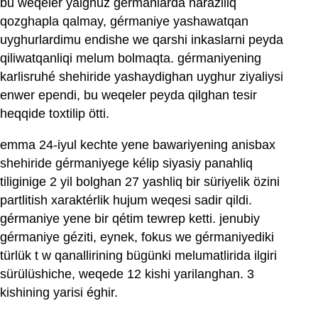
bu weqeler yalghuz gérmanlarda naraziliq
qozghapla qalmay, gérmaniye yashawatqan
uyghurlardimu endishe we qarshi inkaslarni peyda
qiliwatqanliqi melum bolmaqta. gérmaniyening
karlisruhé shehiride yashaydighan uyghur ziyaliysi
enwer ependi, bu weqeler peyda qilghan tesir
heqqide toxtilip ötti.
emma 24-iyul kechte yene bawariyening anisbax
shehiride gérmaniyege kélip siyasiy panahliq
tiliginige 2 yil bolghan 27 yashliq bir süriyelik özini
partlitish xaraktérlik hujum weqesi sadir qildi.
gérmaniye yene bir qétim tewrep ketti. jenubiy
gérmaniye géziti, eynek, fokus we gérmaniyediki
türlük t w qanallirining bügünki melumatlirida ilgiri
sürülüshiche, weqede 12 kishi yarilanghan. 3
kishining yarisi éghir.