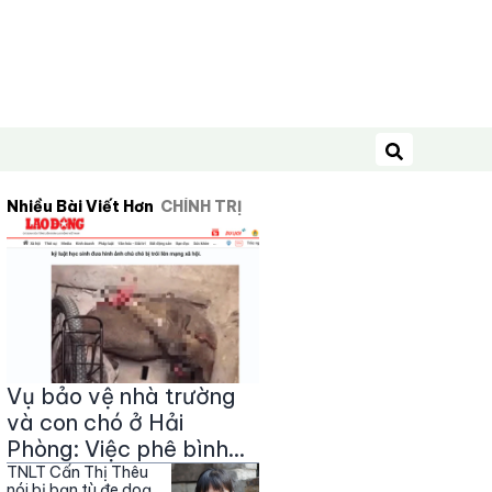
Tìm kiếm
Nhiều Bài Viết Hơn
CHÍNH TRỊ
Vụ bảo vệ nhà trường
và con chó ở Hải
Phòng: Việc phê bình
và kỷ luật học sinh là
TNLT Cấn Thị Thêu
nói bị bạn tù đe doạ