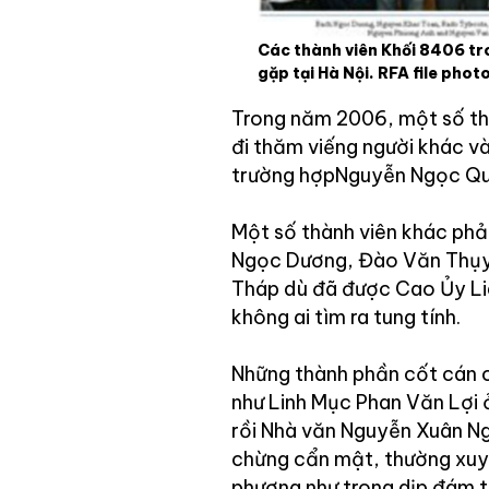
Các thành viên Khối 8406 t
gặp tại Hà Nội. RFA file photo
Trong năm 2006, một số thà
đi thăm viếng người khác v
trường hợpNguyễn Ngọc Qua
Một số thành viên khác phả
Ngọc Dương, Đào Văn Thụy… 
Tháp dù đã được Cao Ủy Liê
không ai tìm ra tung tính.
Những thành phần cốt cán c
như Linh Mục Phan Văn Lợi 
rồi Nhà văn Nguyễn Xuân Ng
chừng cẩn mật, thường xuyê
phương như trong dịp đám 