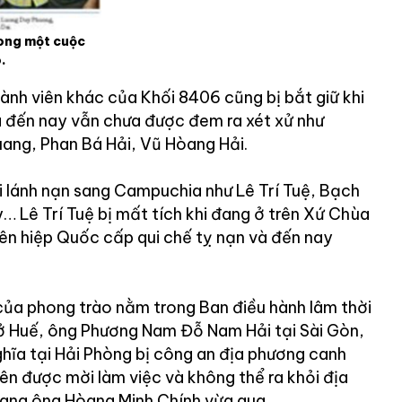
rong một cuộc
.
nh viên khác của Khối 8406 cũng bị bắt giữ khi
à đến nay vẫn chưa được đem ra xét xử như
ng, Phan Bá Hải, Vũ Hòang Hải.
i lánh nạn sang Campuchia như Lê Trí Tuệ, Bạch
Lê Trí Tuệ bị mất tích khi đang ở trên Xứ Chùa
n hiệp Quốc cấp qui chế tỵ nạn và đến nay
ủa phong trào nằm trong Ban điều hành lâm thời
ở Huế, ông Phương Nam Đỗ Nam Hải tại Sài Gòn,
hĩa tại Hải Phòng bị công an địa phương canh
n được mời làm việc và không thể ra khỏi địa
tang ông Hòang Minh Chính vừa qua.