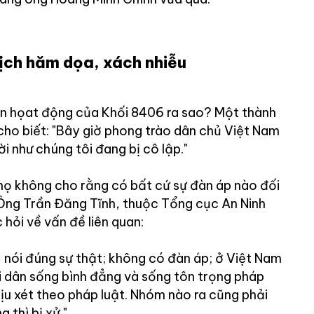
ịch hăm dọa, xách nhiễu
ến họat động của Khối 8406 ra sao? Một thành
cho biết: "Bây giờ phong trào dân chủ Việt Nam
i như chúng tôi đang bị cô lập."
họ không cho rằng có bất cứ sự đàn áp nào đối
 Ông Trần Đăng Tĩnh, thuộc Tổng cục An Ninh
 hỏi về vấn đề liên quan:
 nói đúng sự thật; không có đàn áp; ở Việt Nam
i dân sống bình đẳng và sống tôn trọng pháp
chịu xét theo pháp luật. Nhóm nào ra cũng phải
 thì bị xử."