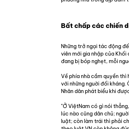
Bất chấp các chiến d
Những trở ngại tác động đ
viên mới gia nhập của Khối 
đang bị bóp nghẹt, mỗi nguờ
Về phía nhà cầm quyền thì 
với những nguời đối kháng.
Nhân dân phát biểu khi được
"Ở ViệtNam có gì nói thẳng,
lúc nào cũng dân chủ; nguờ
luật; còn làm trái thì phải 
theo luật VN còn không đúng