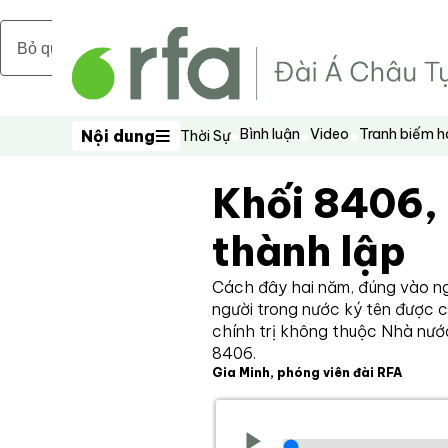
Bỏ qua nội dung chính
Bình luận
Video
Tranh biếm 
Nội dung
Thời Sự
Nội dung
Khối 8406,
thành lập
Cách đây hai năm, đúng vào ng
người trong nước ký tên được 
chính trị không thuộc Nhà nước
8406.
Gia Minh, phóng viên đài RFA