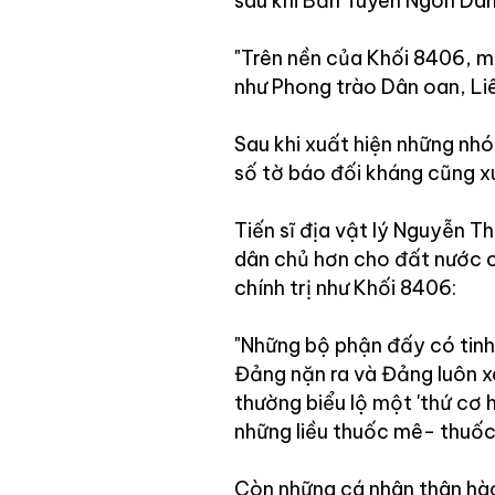
sau khi Bản Tuyên Ngôn Dân
"Trên nền của Khối 8406, mộ
như Phong trào Dân oan, Li
Sau khi xuất hiện những nh
số tờ báo đối kháng cũng x
Tiến sĩ địa vật lý Nguyễn Th
dân chủ hơn cho đất nước c
chính trị như Khối 8406:
"Những bộ phận đấy có tinh
Đảng nặn ra và Đảng luôn x
thường biểu lộ một 'thứ cơ h
những liều thuốc mê- thuốc
Còn những cá nhân thân hào