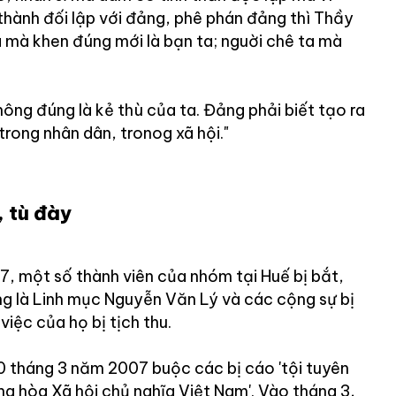
thành đối lập với đảng, phê phán đảng thì Thầy
a mà khen đúng mới là bạn ta; nguời chê ta mà
ông đúng là kẻ thù của ta. Đảng phải biết tạo ra
rong nhân dân, tronog xã hội."
, tù đày
 một số thành viên của nhóm tại Huế bị bắt,
ng là Linh mục Nguyễn Văn Lý và các cộng sự bị
việc của họ bị tịch thu.
30 tháng 3 năm 2007 buộc các bị cáo 'tội tuyên
 hòa Xã hội chủ nghĩa Việt Nam'. Vào tháng 3,