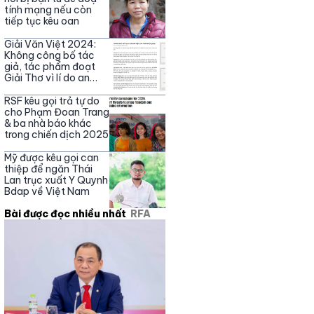
sai
tính mạng nếu còn
tiếp tục kêu oan
Giải Văn Việt 2024:
Không công bố tác
giả, tác phẩm đoạt
Giải Thơ vì lí do an
ninh
RSF kêu gọi trả tự do
cho Phạm Đoan Trang
& ba nhà báo khác
trong chiến dịch 2025
Mỹ được kêu gọi can
thiệp để ngăn Thái
Lan trục xuất Y Quynh
Bdap về Việt Nam
Bài được đọc nhiều nhất
RFA