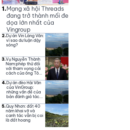
1
.
Mạng xã hội Threads
đang trở thành mối đe
dọa lớn nhất của
Vingroup
2
.
Dự án Vin Làng Vân:
vì sao dư luận dậy
sóng?
3
.
Vụ Nguyễn Thành
Nam:phép thử đối
với tham vọng cải
cách của ông Tô
Lâm
4
.
Dự án đèo Hải Vân
của VinGroup:
những vấn đề của
bản đánh giá tác
động môi trường
5
.
Quy Nhơn: đất 40
năm khai vỡ và
canh tác vẫn bị coi
là đất hoang