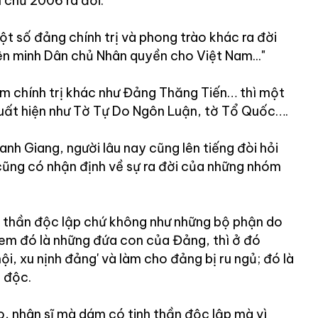
 chủ 2006 ra đời:
t số đảng chính trị và phong trào khác ra đời
ên minh Dân chủ Nhân quyền cho Việt Nam..."
óm chính trị khác như Đảng Thăng Tiến… thì một
uất hiện như Tờ Tự Do Ngôn Luận, tờ Tổ Quốc….
anh Giang, người lâu nay cũng lên tiếng đòi hỏi
ũng có nhận định về sự ra đời của những nhóm
 thần độc lập chứ không như những bộ phận do
em đó là những đứa con của Đảng, thì ở đó
ội, xu nịnh đảng' và làm cho đảng bị ru ngủ; đó là
 độc.
, nhân sĩ mà dám có tinh thần độc lập mà vì