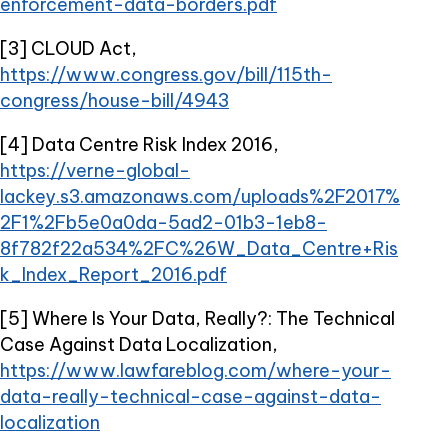
enforcement-data-borders.pdf
[3] CLOUD Act,
https://www.congress.gov/bill/115th-
congress/house-bill/4943
[4] Data Centre Risk Index 2016,
https://verne-global-
lackey.s3.amazonaws.com/uploads%2F2017%
2F1%2Fb5e0a0da-5ad2-01b3-1eb8-
8f782f22a534%2FC%26W_Data_Centre+Ris
k_Index_Report_2016.pdf
[5] Where Is Your Data, Really?: The Technical
Case Against Data Localization,
https://www.lawfareblog.com/where-your-
data-really-technical-case-against-data-
localization