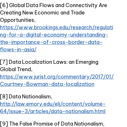
[6] Global Data Flows and Connectivity Are
Creating New Economic and Trade
Opportunities,
https://www.brookings.edu/research/regulati
ng-for-a-digital-economy-understanding-
the-importance-of-cross-border-data-
flows-in-asia/
[7] Data Localization Laws: an Emerging
Global Trend,
https://www.jurist.org/commentary/2017/01/
Courtney-Bowman-data-localization
[8] Data Nationalism,
http://law.emory.edu/elj/content/volume-
64/issue-3/articles/data-nationalism.html
[9] The False Promise of Data Nationalism,