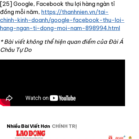
[25] Google, Facebook thu lợi hàng ngàn tỉ
đồng mỗi năm,
https://thanhnien.vn/tai-
chinh-kinh-doanh/google-facebook-thu-loi-
hang-ngan-ti-dong-moi-nam-898994.html
* Bài viết không thể hiện quan điểm của Đài Á
Châu Tự Do
Nhiều Bài Viết Hơn
CHÍNH TRỊ