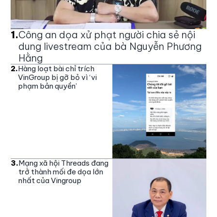
1
.
Công an dọa xử phạt người chia sẻ nội
dung livestream của bà Nguyễn Phương
Hằng
2
.
Hàng loạt bài chỉ trích
VinGroup bị gỡ bỏ vì ‘vi
phạm bản quyền’
3
.
Mạng xã hội Threads đang
trở thành mối đe dọa lớn
nhất của Vingroup