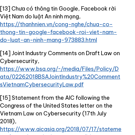
[13] Chưa có thông tin Google, Facebook rời
Việt Nam do luật An ninh mạng,
https://thanhnien.vn/cong-nghe/chua-co-
thong-tin-google-facebook-roi-viet-nam-
do-luat-an-ninh-mang-973883.html
[14] Joint Industry Comments on Draft Law on
Cybersecurity,
https://www.bsa.org/~/media/Files/Policy/D
ata/02262018BSAJointIndustry%20Comment
sVietnamCybersecurityLaw.pdf
[15] Statement from the AIC following the
Congress of the United States letter on the
Vietnam Law on Cybersecurity (17th July
2018),
https://www.aicasia.org/2018/07/17/stateme