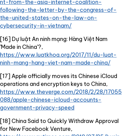
nt-from-the-asia-internet-coalition-
following-the-letter-by-the-congress-of-
the-united-states-on-the-law-on-
cybersecurity-in-vietnam/
[16] Dự luật An ninh mạng: Hàng Việt Nam
'Made in China'?,
https://www.luatkhoa.org/2017/11/du-luat-
ninh-mang-hang-viet-nam-made-china/
[17] Apple officially moves its Chinese iCloud
operations and encryption keys to China,
https://www.theverge.com/2018/2/28/17055
088/apple-chinese-icloud-accounts-
government-privacy-speed
[18] China Said to Quickly Withdraw Approval
for New Facebook Venture,