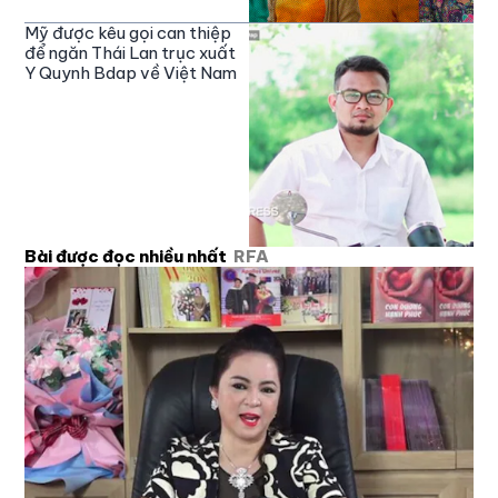
Mỹ được kêu gọi can thiệp
để ngăn Thái Lan trục xuất
Y Quynh Bdap về Việt Nam
Bài được đọc nhiều nhất
RFA