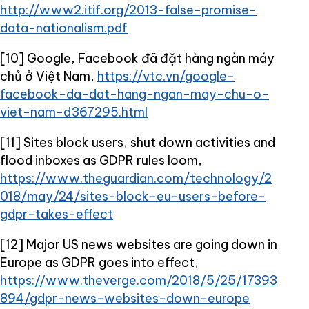
http://www2.itif.org/2013-false-promise-
data-nationalism.pdf
[10] Google, Facebook đã đặt hàng ngàn máy
chủ ở Việt Nam,
https://vtc.vn/google-
facebook-da-dat-hang-ngan-may-chu-o-
viet-nam-d367295.html
[11] Sites block users, shut down activities and
flood inboxes as GDPR rules loom,
https://www.theguardian.com/technology/2
018/may/24/sites-block-eu-users-before-
gdpr-takes-effect
[12] Major US news websites are going down in
Europe as GDPR goes into effect,
https://www.theverge.com/2018/5/25/17393
894/gdpr-news-websites-down-europe