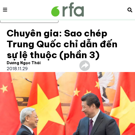
Nội dung
Tì
Bỏ qua nội dung chính
Chuyên gia: Sao chép
Trung Quốc chỉ dẫn đến
sự lệ thuộc (phần 3)
Dương Ngọc Thái
2018.11.29