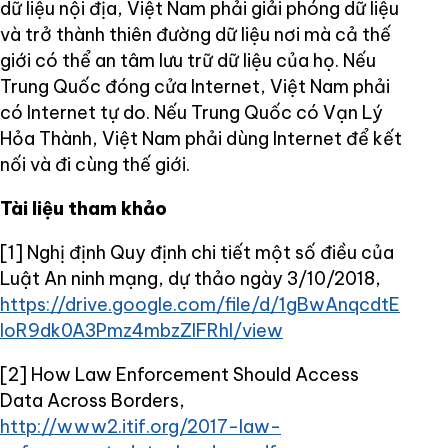
dữ liệu nội địa, Việt Nam phải giải phóng dữ liệu
và trở thành thiên đường dữ liệu nơi mà cả thế
giới có thể an tâm lưu trữ dữ liệu của họ. Nếu
Trung Quốc đóng cửa Internet, Việt Nam phải
có Internet tự do. Nếu Trung Quốc có Vạn Lý
Hỏa Thành, Việt Nam phải dùng Internet để kết
nối và đi cùng thế giới.
Tài liệu tham khảo
[1] Nghị định Quy định chi tiết một số điều của
Luật An ninh mạng, dự thảo ngày 3/10/2018,
https://drive.google.com/file/d/1gBwAnqcdtE
loR9dk0A3Pmz4mbzZlFRhl/view
[2] How Law Enforcement Should Access
Data Across Borders,
http://www2.itif.org/2017-law-