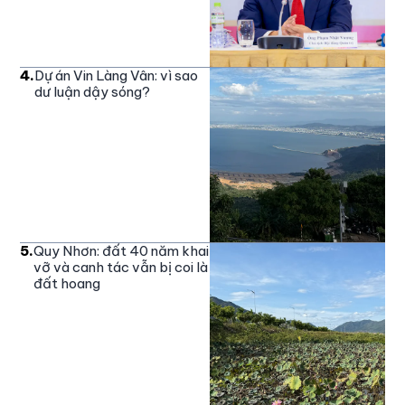
4
.
Dự án Vin Làng Vân: vì sao
dư luận dậy sóng?
5
.
Quy Nhơn: đất 40 năm khai
vỡ và canh tác vẫn bị coi là
đất hoang