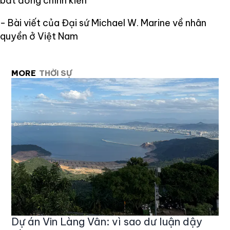
bất đồng chính kiến
- Bài viết của Đại sứ Michael W. Marine về nhân
quyền ở Việt Nam
MORE
THỜI SỰ
Dự án Vin Làng Vân: vì sao dư luận dậy