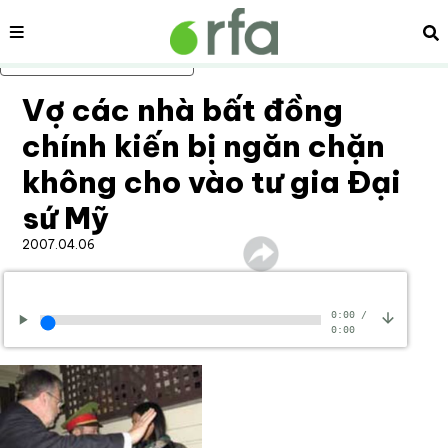
Nội dung
Tì
Bỏ qua nội dung chính
Vợ các nhà bất đồng
chính kiến bị ngăn chặn
không cho vào tư gia Ðại
sứ Mỹ
2007.04.06
0:00
/
0:00