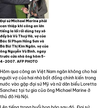
Đại sứ Michael Marine phải
can thiệp khi công an lớn
tiếng la lối rồi dùng tay xô
đẩy bà Vũ Thuý Hà, vợ của
Bác Sĩ Phạm Hồng Sơn và
Bà Bùi Thị Kim Ngân, vợ của
ông Nguyễn Vũ Bình, ngay
trước cửa nhà ông hôm 5-
4-2007. AFP PHOTO
Hôm qua công an Việt Nam ngăn không cho hai
người vợ của hai nhà bất đồng chính kiến trong
nước vào gặp đại sứ Mỹ và nữ dân biểu Loretta
Sanchez tại tư gia của ông Michael Marine ở
thủ đô Hà Nội.
Lên tiếng trong buổi họp báo sau đó, Đại sứ