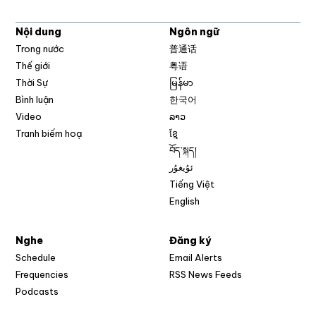
Nội dung
Ngôn ngữ
Trong nước
普通话
Thế giới
粤语
Thời Sự
မြန်မာ
Bình luận
한국어
Video
ລາວ
Tranh biếm hoạ
ខ្មែ
བོད་སྐད།
ئۇيغۇر
Tiếng Việt
English
Nghe
Đăng ký
Schedule
Email Alerts
Opens in new w
Frequencies
RSS News Feeds
Podcasts