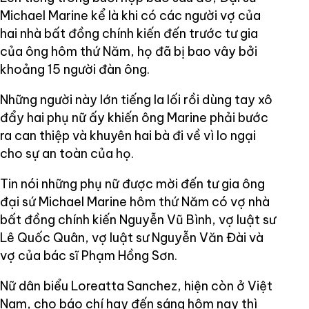
Michael Marine kể là khi có các người vợ của
hai nhà bất đồng chính kiến đến trước tư gia
của ông hôm thứ Năm, họ đã bị bao vây bởi
khoảng 15 người đàn ông.
Những người này lớn tiếng la lối rồi dùng tay xô
đẩy hai phụ nữ ấy khiến ông Marine phải bước
ra can thiệp và khuyên hai bà đi về vì lo ngại
cho sự an toàn của họ.
Tin nói những phụ nữ được mời đến tư gia ông
đại sứ Michael Marine hôm thứ Năm có vợ nhà
bất đồng chính kiến Nguyễn Vũ Bình, vợ luật sư
Lê Quốc Quân, vợ luật sư Nguyễn Văn Đài và
vợ của bác sĩ Phạm Hồng Sơn.
Nữ dân biểu Loreatta Sanchez, hiện còn ở Việt
Nam, cho báo chí hay đến sáng hôm nay thì