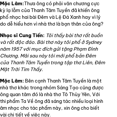
Mặc Lâm:
Thưa ông có phải văn chương cực
kỳ lạ lẫm của Thanh Tâm Tuyền đã khiến ông
phổ nhạc hai bài Đêm và Lệ Đá Xanh hay vì lý
do dễ hiểu hơn vì nhà thơ là bạn thân của ông?
Nhạc sĩ Cung Tiến:
Tôi thấy bài thơ rất buồn
và rất độc đáo. Bài thơ này tôi phổ ở Sydney
năm 1957 với mục đích gửi tặng Phạm Đình
Chương. Mãi sau này tôi mới phổ bản Đêm
của Thanh Tâm Tuyền trong tập thơ Liên, Đêm
Mặt Trời Tìm Thấy.
Mặc Lâm:
Bên cạnh Thanh Tâm Tuyền là một
nhà thơ khác trong nhóm Sáng Tạo cũng được
ông quan tâm đó là nhà thơ Tô Thùy Yên, Với
thi phẩm Ta Về ông đã sáng tác nhiều loại hình
âm nhạc cho tác phẩm này, xin ông cho biết
vài chi tiết về việc này.