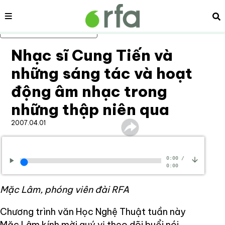
Nội dung
Tì
Bỏ qua nội dung chính
Nhạc sĩ Cung Tiến và
những sáng tác và hoạt
động âm nhạc trong
những thập niên qua
2007.04.01
0:00
/
0:00
Mặc Lâm, phóng viên đài RFA
Chương trình văn Học Nghệ Thuật tuần này
Mặc Lâm kính mời quý vị theo dõi buổi nói