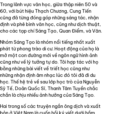
Trong lãnh vực văn học, giữa thập niên 50 và
60, với bút hiệu Thạch Chương, Cung Tiến
cũng đã từng đóng góp những sáng tác, nhận
định và phê bình văn học, cũng như dịch thuật,
cho các tạp chí Sáng Tạo, Quan Điểm, và Văn.
Nhóm Sáng Tạo là nhóm nổi tiếng nhất xuất
phát từ phong trào di cư. Hoạt động của họ là
mở một con đường mới về ngôn ngữ hình ảnh
cũng như về lý tưởng tự do. Tôi hợp tác với họ
bằng những bài viết về triết học cũng như
những nhận định âm nhạc lúc đó tôi đã đi du
học. Thế hệ trẻ về sau lớp học trò của Nguyễn
Sỹ Tế, Doãn Quốc Sĩ, Thanh Tâm Tuyền chắc
chắn là chịu nhiều ảnh hưởng của Sáng Tạo.
Hai trong số các truyện ngắn ông dịch và xuất
bản ở Việt Nam là cuốn hồi ký viết dưới hầm