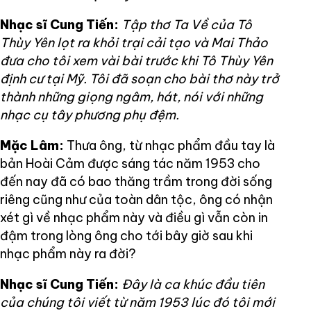
Nhạc sĩ Cung Tiến:
Tập thơ Ta Về của Tô
Thùy Yên lọt ra khỏi trại cải tạo và Mai Thảo
đưa cho tôi xem vài bài trước khi Tô Thùy Yên
định cư tại Mỹ. Tôi đã soạn cho bài thơ này trở
thành những giọng ngâm, hát, nói với những
nhạc cụ tây phương phụ đệm.
Mặc Lâm:
Thưa ông, từ nhạc phẩm đầu tay là
bản Hoài Cảm được sáng tác năm 1953 cho
đến nay đã có bao thăng trầm trong đời sống
riêng cũng như của toàn dân tộc, ông có nhận
xét gì về nhạc phẩm này và điều gì vẫn còn in
đậm trong lòng ông cho tới bây giờ sau khi
nhạc phẩm này ra đời?
Nhạc sĩ Cung Tiến:
Đây là ca khúc đầu tiên
của chúng tôi viết từ năm 1953 lúc đó tôi mới