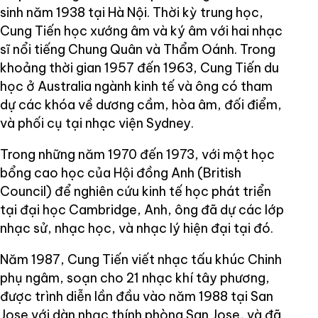
sinh năm 1938 tại Hà Nội. Thời kỳ trung học,
Cung Tiến học xướng âm và ký âm với hai nhạc
sĩ nổi tiếng Chung Quân và Thẩm Oánh. Trong
khoảng thời gian 1957 đến 1963, Cung Tiến du
học ở Australia ngành kinh tế và ông có tham
dự các khóa về dương cầm, hòa âm, đối điểm,
và phối cụ tại nhạc viện Sydney.
Trong những năm 1970 đến 1973, với một học
bổng cao học của Hội đồng Anh (British
Council) để nghiên cứu kinh tế học phát triển
tại đại học Cambridge, Anh, ông đã dự các lớp
nhạc sử, nhạc học, và nhạc lý hiện đại tại đó.
Năm 1987, Cung Tiến viết nhạc tấu khúc Chinh
phụ ngâm, soạn cho 21 nhạc khí tây phương,
được trình diễn lần đầu vào năm 1988 tại San
Jose với dàn nhạc thính phòng San Jose, và đã