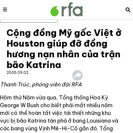
Nội dung
Tì
Bỏ qua nội dung chính
Cộng đồng Mỹ gốc Việt ở
Houston giúp đỡ đồng
hương nạn nhân của trận
bão Katrina
2005.09.02
Thanh Trúc, phóng viên đài RFA
Hôm thứ Năm vừa qua, Tổng thống Hoa Kỳ
George W Bush cho biết phải mất nhiều năm
mới có thể hoàn tất việc tái thiết những khu
vực bị bão Katrina tàn phá ở bang Louisiana và
các bang vùng Vịnh Mê-Hi-Cô gần đó. Tổng