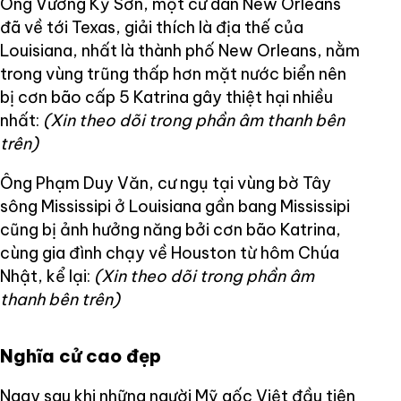
Ông Vương Kỳ Sơn, một cư dân New Orleans
đã về tới Texas, giải thích là địa thế của
Louisiana, nhất là thành phố New Orleans, nằm
trong vùng trũng thấp hơn mặt nước biển nên
bị cơn bão cấp 5 Katrina gây thiệt hại nhiều
nhất:
(Xin theo dõi trong phần âm thanh bên
trên)
Ông Phạm Duy Văn, cư ngụ tại vùng bờ Tây
sông Mississipi ở Louisiana gần bang Mississipi
cũng bị ảnh hưởng năng bởi cơn bão Katrina,
cùng gia đình chạy về Houston từ hôm Chúa
Nhật, kể lại:
(Xin theo dõi trong phần âm
thanh bên trên)
Nghĩa cử cao đẹp
Ngay sau khi những người Mỹ gốc Việt đầu tiên