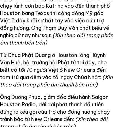
chạy lánh cơn bão Katrina vào đến thành phố
Houston bang Texas thì cộng đồng Mỹ gốc
Việt ở đây khởi sự bắt tay vào việc cứu trợ
đồng hương. Ông Phạm Duy Văn phát biểu về
nghĩa cử này như sau:
(Xin theo dõi trong phần
âm thanh bên trên)
Từ Chùa Phật Quang ở Houston, ông Hùynh
Văn Huệ, hội trưởng hội Phật tử tại đây, cho
biết có tới 70 người Việt ở New Orleans đến
tạm trú qua đêm vào tối ngày Chúa Nhật:
(Xin
theo dõi trong phần âm thanh bên trên)
Ông Dương Phục, giám đốc điều hành Saigon
Houston Radio, đài đài phát thanh đầu tiên
đứng ra kêu gọi cứu trợ cho đồng hương chạy
tránh bão từ New Orleans đến:
(Xin theo dõi
trong phần âm thanh bên trên)