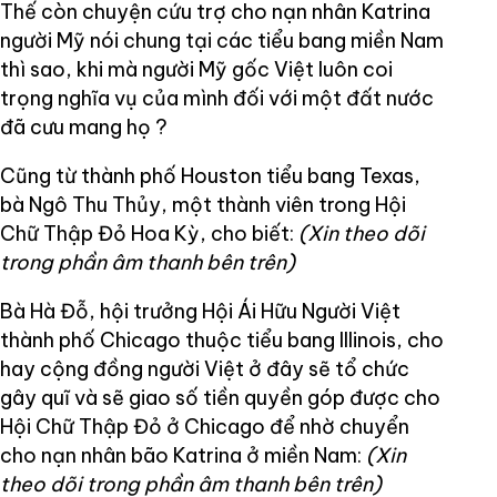
Thế còn chuyện cứu trợ cho nạn nhân Katrina
người Mỹ nói chung tại các tiểu bang miền Nam
thì sao, khi mà người Mỹ gốc Việt luôn coi
trọng nghĩa vụ của mình đối với một đất nước
đã cưu mang họ ?
Cũng từ thành phố Houston tiểu bang Texas,
bà Ngô Thu Thủy, một thành viên trong Hội
Chữ Thập Đỏ Hoa Kỳ, cho biết:
(Xin theo dõi
trong phần âm thanh bên trên)
Bà Hà Đỗ, hội trưởng Hội Ái Hữu Người Việt
thành phố Chicago thuộc tiểu bang Illinois, cho
hay cộng đồng người Việt ở đây sẽ tổ chức
gây quĩ và sẽ giao số tiền quyền góp được cho
Hội Chữ Thập Đỏ ở Chicago để nhờ chuyển
cho nạn nhân bão Katrina ở miền Nam:
(Xin
theo dõi trong phần âm thanh bên trên)