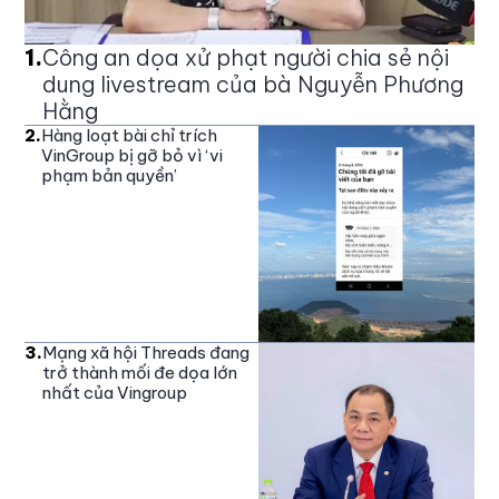
1
.
Công an dọa xử phạt người chia sẻ nội
dung livestream của bà Nguyễn Phương
Hằng
2
.
Hàng loạt bài chỉ trích
VinGroup bị gỡ bỏ vì ‘vi
phạm bản quyền’
3
.
Mạng xã hội Threads đang
trở thành mối đe dọa lớn
nhất của Vingroup