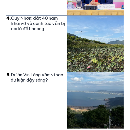
4
.
Quy Nhơn: đất 40 năm
khai vỡ và canh tác vẫn bị
coi là đất hoang
5
.
Dự án Vin Làng Vân: vì sao
dư luận dậy sóng?