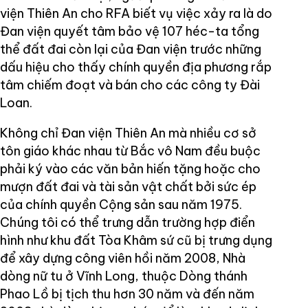
viện Thiên An cho RFA biết vụ việc xảy ra là do
Đan viện quyết tâm bảo vệ 107 héc-ta tổng
thể đất đai còn lại của Đan viện trước những
dấu hiệu cho thấy chính quyền địa phương rắp
tâm chiếm đoạt và bán cho các công ty Đài
Loan.
Không chỉ Đan viện Thiên An mà nhiều cơ sở
tôn giáo khác nhau từ Bắc vô Nam đều buộc
phải ký vào các văn bản hiến tặng hoặc cho
mượn đất đai và tài sản vật chất bởi sức ép
của chính quyền Cộng sản sau năm 1975.
Chúng tôi có thể trưng dẫn trường hợp điển
hình như khu đất Tòa Khâm sứ cũ bị trưng dụng
để xây dựng công viên hồi năm 2008, Nhà
dòng nữ tu ở Vĩnh Long, thuộc Dòng thánh
Phao Lồ bị tịch thu hơn 30 năm và đến năm