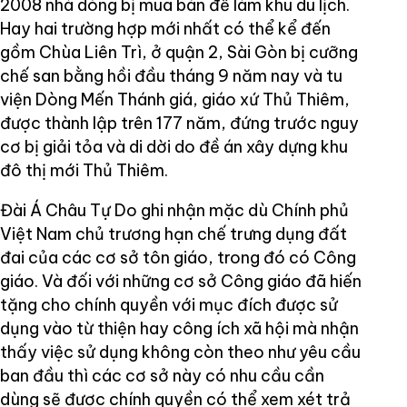
2008 nhà dòng bị mua bán để làm khu du lịch.
Hay hai trường hợp mới nhất có thể kể đến
gồm Chùa Liên Trì, ở quận 2, Sài Gòn bị cưỡng
chế san bằng hồi đầu tháng 9 năm nay và tu
viện Dòng Mến Thánh giá, giáo xứ Thủ Thiêm,
được thành lập trên 177 năm, đứng trước nguy
cơ bị giải tỏa và di dời do đề án xây dựng khu
đô thị mới Thủ Thiêm.
Đài Á Châu Tự Do ghi nhận mặc dù Chính phủ
Việt Nam chủ trương hạn chế trưng dụng đất
đai của các cơ sở tôn giáo, trong đó có Công
giáo. Và đối với những cơ sở Công giáo đã hiến
tặng cho chính quyền với mục đích được sử
dụng vào từ thiện hay công ích xã hội mà nhận
thấy việc sử dụng không còn theo như yêu cầu
ban đầu thì các cơ sở này có nhu cầu cần
dùng sẽ được chính quyền có thể xem xét trả