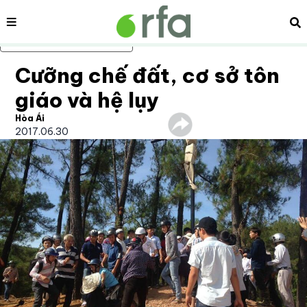
Nội dung
Tì
Bỏ qua nội dung chính
Cưỡng chế đất, cơ sở tôn
giáo và hệ lụy
Hòa Ái
2017.06.30