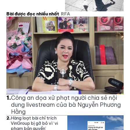
Bài được đọc nhiều nhất
RFA
1
.
Công an dọa xử phạt người chia sẻ nội
dung livestream của bà Nguyễn Phương
Hằng
2
.
Hàng loạt bài chỉ trích
VinGroup bị gỡ bỏ vì ‘vi
phạm bản quyền’