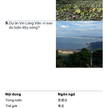
5
.
Dự án Vin Làng Vân: vì sao
dư luận dậy sóng?
Nội dung
Ngôn ngữ
Trong nước
普通话
Thế giới
粤语