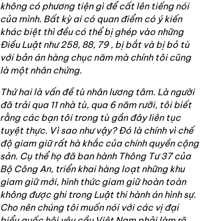
không có phương tiện gì để cất lên tiếng nói
của mình. Bất kỳ ai có quan điểm có ý kiến
khác biệt thì đều có thể bị ghép vào những
Điều Luật như 258, 88, 79 , bị bắt và bị bỏ tù
với bản án hàng chục năm mà chính tôi cũng
là một nhân chứng.
Thứ hai là vấn đề tù nhân lương tâm. Là người
đã trải qua 11 nhà tù, qua 6 năm rưỡi, tôi biết
rằng các bạn tôi trong tù gần đây liên tục
tuyệt thực. Vì sao như vậy? Đó là chính vì chế
độ giam giữ rất hà khắc của chính quyền cộng
sản. Cụ thể họ đã ban hành Thông Tư 37 của
Bộ Công An, triển khai hàng loạt những khu
giam giữ mới, hình thức giam giữ hoàn toàn
không được ghi trong Luật thi hành án hình sự.
Cho nên chúng tôi muốn nói với các vị đại
biểu quốc hội yêu cầu Việt Nam phải làm rõ