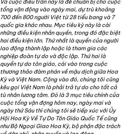
Và cuộc điều trần này là để chuẩn bị cho cuộc
tổng vận động vào ngày mai, dự trù khoảng
700 đến 800 người Việt từ 28 tiểu bang và 7
quốc gia khác nhau. Mục tiêu kỳ này là cài
những điều kiện nhân quyền, trong đó đặc biệt
hai điều kiện lớn. Thứ nhất là quyền của người
lao động thành lập hoặc là tham gia các
nghiệp đoàn tự do và độc lập. Thứ hai là
quyền tự do tôn giáo, cài vào trong cuộc
thương thảo đàm phán về mậu dịch giữa Hoa
Kỳ và Việt Nam. Cộng vào đó, chúng tôi cũng
kêu gọi Việt Nam là phải trả tự do cho tất cả
tù nhân lương tâm. Đó là 3 mục tiêu chính của
cuộc tổng vận đợng hôm nay, ngày mai và
ngày thứ Sáu thì chúng tôi sẽ tiếp xúc với Ủy
Hội Hoa Kỳ Về Tự Do Tôn Giáo Quốc Tế cũng
như Bộ Ngoại Giao Hoa Kỳ, bộ phận đặc trách
về dân chủ, nhân quyền và lao động.