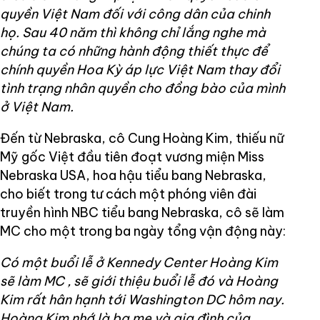
quyền Việt Nam đối với công dân của chinh
họ. Sau 40 năm thì không chỉ lắng nghe mà
chúng ta có những hành động thiết thực để
chính quyền Hoa Kỳ áp lực Việt Nam thay đổi
tình trạng nhân quyền cho đồng bào của mình
ở Việt Nam.
Đến từ Nebraska, cô Cung Hoàng Kim, thiếu nữ
Mỹ gốc Việt đầu tiên đoạt vương miện Miss
Nebraska USA, hoa hậu tiểu bang Nebraska,
cho biết trong tư cách một phóng viên đài
truyền hình NBC tiểu bang Nebraska, cô sẽ làm
MC cho một trong ba ngày tổng vận động này:
Có một buổi lễ ở Kennedy Center Hoàng Kim
sẽ làm MC , sẽ giới thiệu buổi lễ đó và Hoàng
Kim rất hân hạnh tới Washington DC hôm nay.
Hoàng Kim nhớ là ba mẹ và gia đình của