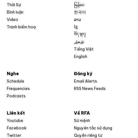
Thời Sự
မြန်မာ
Bình luận
한국어
Video
ລາວ
Tranh biếm hoạ
ខ្មែ
བོད་སྐད།
ئۇيغۇر
Tiếng Việt
English
Nghe
Đăng ký
Schedule
Email Alerts
Opens in new w
Frequencies
RSS News Feeds
Podcasts
Liên kết
Về RFA
Opens in new window
Youtube
Sứ mệnh
Opens in new window
Facebook
Nguyên tắc sử dụng
Opens in new window
Twitter
Quyền riêng tư