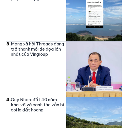
3
.
Mạng xã hội Threads đang
trở thành mối đe dọa lớn
nhất của Vingroup
4
.
Quy Nhơn: đất 40 năm
khai vỡ và canh tác vẫn bị
coi là đất hoang