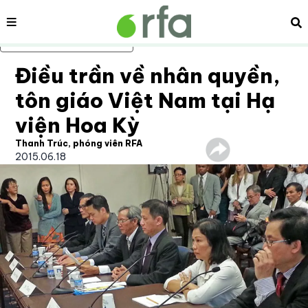
Nội dung
Tì
Bỏ qua nội dung chính
Điều trần về nhân quyền,
tôn giáo Việt Nam tại Hạ
viện Hoa Kỳ
Thanh Trúc, phóng viên RFA
2015.06.18