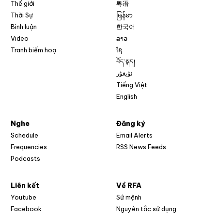
Thế giới
粤语
Thời Sự
မြန်မာ
Bình luận
한국어
Video
ລາວ
Tranh biếm hoạ
ខ្មែ
བོད་སྐད།
ئۇيغۇر
Tiếng Việt
English
Nghe
Đăng ký
Schedule
Email Alerts
Opens in new w
Frequencies
RSS News Feeds
Podcasts
Liên kết
Về RFA
Opens in new window
Youtube
Sứ mệnh
Opens in new window
Facebook
Nguyên tắc sử dụng