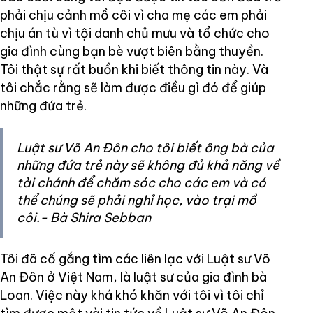
phải chịu cảnh mồ côi vì cha mẹ các em phải
chịu án tù vì tội danh chủ mưu và tổ chức cho
gia đình cùng bạn bè vượt biên bằng thuyền.
Tôi thật sự rất buồn khi biết thông tin này. Và
tôi chắc rằng sẽ làm được điều gì đó để giúp
những đứa trẻ.
Luật sư Võ An Đôn cho tôi biết ông bà của
những đứa trẻ này sẽ không đủ khả năng về
tài chánh để chăm sóc cho các em và có
thể chúng sẽ phải nghỉ học, vào trại mồ
côi.- Bà Shira Sebban
Tôi đã cố gắng tìm các liên lạc với Luật sư Võ
An Đôn ở Việt Nam, là luật sư của gia đình bà
Loan. Việc này khá khó khăn với tôi vì tôi chỉ