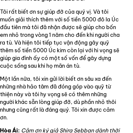
Tôi rất biết ơn sự giúp đỡ của quý vị. Và tôi
muốn giải thích thêm với số tiền 5000 đô la Úc
đầu tiên mà tôi đã nhận được sẽ giúp cho bốn
em nhỏ trong vòng 1 năm cho đến khi người cha
ra tù. Và hiện tôi tiếp tục vận động gây quỹ
thêm số tiền 5000 Úc kim còn lại với hi vọng sẽ
giúp gia đình ấy có một số vốn để gây dựng
cuộc sống sau khi họ mãn án tù.
Một lần nữa, tôi xin gửi lời biết ơn sâu xa đến
những nhà hảo tâm đã đóng góp vào quỹ từ
thiện này và tôi hy vọng sẽ có thêm những
người khác sẵn lòng giúp đỡ, dù phần nhỏ thôi
nhưng cũng rất là đáng quý. Tôi xin được cảm
ơn.
Hòa Ái:
Cảm ơn ký giả Shira Sebban dành thời