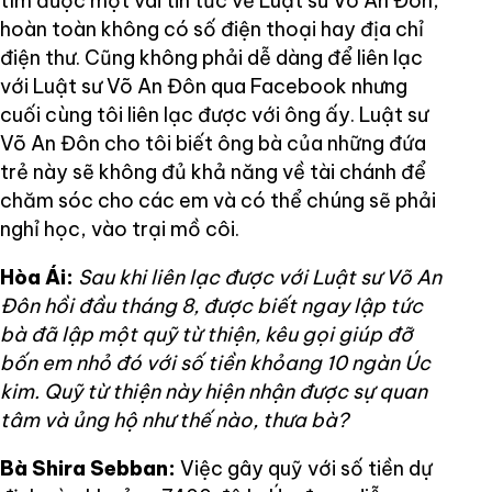
tìm được một vài tin tức về Luật sư Võ An Đôn,
hoàn toàn không có số điện thoại hay địa chỉ
điện thư. Cũng không phải dễ dàng để liên lạc
với Luật sư Võ An Đôn qua Facebook nhưng
cuối cùng tôi liên lạc được với ông ấy. Luật sư
Võ An Đôn cho tôi biết ông bà của những đứa
trẻ này sẽ không đủ khả năng về tài chánh để
chăm sóc cho các em và có thể chúng sẽ phải
nghỉ học, vào trại mồ côi.
Hòa Ái:
Sau khi liên lạc được với Luật sư Võ An
Đôn hồi đầu tháng 8, được biết ngay lập tức
bà đã lập một quỹ từ thiện, kêu gọi giúp đỡ
bốn em nhỏ đó với số tiền khỏang 10 ngàn Úc
kim. Quỹ từ thiện này hiện nhận được sự quan
tâm và ủng hộ như thế nào, thưa bà?
Bà Shira Sebban:
Việc gây quỹ với số tiền dự