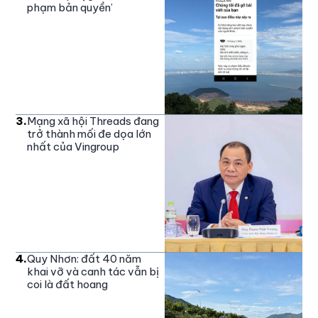
phạm bản quyền’
3
.
Mạng xã hội Threads đang
trở thành mối đe dọa lớn
nhất của Vingroup
4
.
Quy Nhơn: đất 40 năm
khai vỡ và canh tác vẫn bị
coi là đất hoang