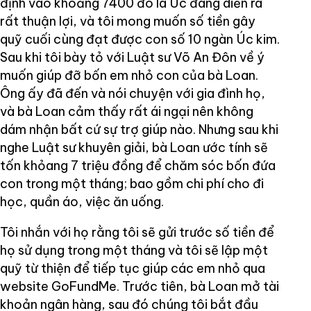
định vào khoảng 7400 đô la Úc đang diễn ra
rất thuận lợi, và tôi mong muốn số tiền gây
quỹ cuối cùng đạt được con số 10 ngàn Úc kim.
Sau khi tôi bày tỏ với Luật sư Võ An Đôn về ý
muốn giúp đỡ bốn em nhỏ con của bà Loan.
Ông ấy đã đến và nói chuyện với gia đình họ,
và bà Loan cảm thấy rất ái ngại nên không
dám nhận bất cứ sự trợ giúp nào. Nhưng sau khi
nghe Luật sư khuyên giải, bà Loan ước tính sẽ
tốn khỏang 7 triệu đồng để chăm sóc bốn đứa
con trong một tháng; bao gồm chi phí cho đi
học, quần áo, việc ăn uống.
Tôi nhắn với họ rằng tôi sẽ gửi trước số tiền để
họ sử dụng trong một tháng và tôi sẽ lập một
quỹ từ thiện để tiếp tục giúp các em nhỏ qua
website GoFundMe. Trước tiên, bà Loan mở tài
khoản ngân hàng, sau đó chúng tôi bắt đầu