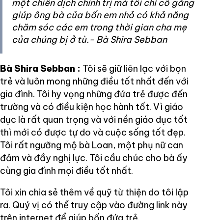
một chiến dịch chính trị mà tôi chỉ cố gắng
giúp ông bà của bốn em nhỏ có khả năng
chăm sóc các em trong thời gian cha mẹ
của chúng bị ở tù.- Bà Shira Sebban
Bà Shira Sebban
:
Tôi sẽ giữ liên lạc với bọn
trẻ và luôn mong những điều tốt nhất đến với
gia đình. Tôi hy vọng những đứa trẻ được đến
trường và có điều kiện học hành tốt. Vì giáo
dục là rất quan trọng và với nền giáo dục tốt
thì mới có được tự do và cuộc sống tốt đẹp.
Tôi rất ngưỡng mộ bà Loan, một phụ nữ can
đảm và đầy nghị lực. Tôi cầu chúc cho bà ấy
cùng gia đình mọi điều tốt nhất.
Tôi xin chia sẻ thêm về quỹ từ thiện do tôi lập
ra. Quý vị có thể truy cập vào đường link này
trên internet để giúp bốn đứa trẻ.