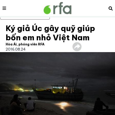
Nội dung
Tì
Bỏ qua nội dung chính
Ký giả Úc gây quỹ giúp
bốn em nhỏ Việt Nam
Hòa Ái, phóng viên RFA
2016.08.24