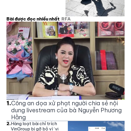
Bài được đọc nhiều nhất
RFA
1
.
Công an dọa xử phạt người chia sẻ nội
dung livestream của bà Nguyễn Phương
Hằng
2
.
Hàng loạt bài chỉ trích
VinGroup bị gỡ bỏ vì ‘vi