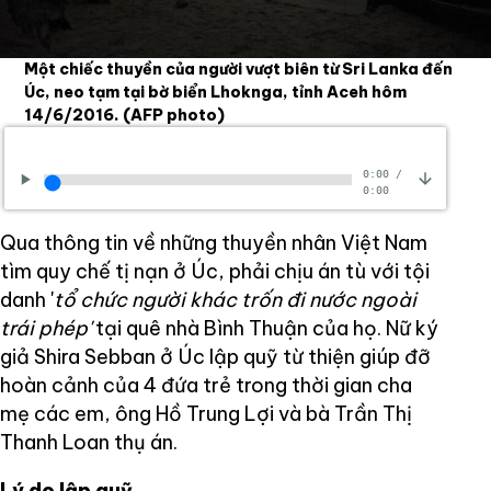
Một chiếc thuyền của người vượt biên từ Sri Lanka đến
Úc, neo tạm tại bờ biển Lhoknga, tỉnh Aceh hôm
14/6/2016.
(AFP photo)
0:00
/
0:00
Qua thông tin về những thuyền nhân Việt Nam
tìm quy chế tị nạn ở Úc, phải chịu án tù với tội
danh '
tổ chức người khác trốn đi nước ngoài
trái phép'
tại quê nhà Bình Thuận của họ. Nữ ký
giả Shira Sebban ở Úc lập quỹ từ thiện giúp đỡ
hoàn cảnh của 4 đứa trẻ trong thời gian cha
mẹ các em, ông Hồ Trung Lợi và bà Trần Thị
Thanh Loan thụ án.
Lý do lập quỹ