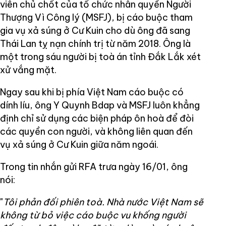
viên chủ chốt của tổ chức nhân quyền Người
Thượng Vì Công lý (MSFJ), bị cáo buộc tham
gia vụ xả súng ở Cư Kuin cho dù ông đã sang
Thái Lan tỵ nạn chính trị từ năm 2018. Ông là
một trong sáu người bị toà án tỉnh Đắk Lắk xét
xử vắng mặt.
Ngay sau khi bị phía Việt Nam cáo buộc có
dính líu, ông Y Quynh Bdap và MSFJ luôn khẳng
định chỉ sử dụng các biện pháp ôn hoà để đòi
các quyền con người, và không liên quan đến
vụ xả súng ở Cư Kuin giữa năm ngoái.
Trong tin nhắn gửi RFA trưa ngày 16/01, ông
nói:
"
Tôi phản đối phiên toà. Nhà nước Việt Nam sẽ
không từ bỏ việc cáo buộc vu khống người