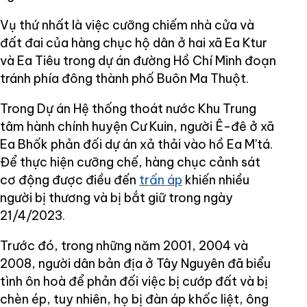
Vụ thứ nhất là việc cưỡng chiếm nhà cửa và
đất đai của hàng chục hộ dân ở hai xã Ea Ktur
và Ea Tiêu trong dự án đường Hồ Chí Minh đoạn
tránh phía đông thành phố Buôn Ma Thuột.
Trong Dự án Hệ thống thoát nước Khu Trung
tâm hành chính huyện Cư Kuin, người Ê-đê ở xã
Ea Bhốk phản đối dự án xả thải vào hồ Ea M'tá.
Để thực hiện cưỡng chế, hàng chục cảnh sát
cơ động được điều đến
trấn áp
khiến nhiều
người bị thương và bị bắt giữ trong ngày
21/4/2023.
Trước đó, trong những năm 2001, 2004 và
2008, người dân bản địa ở Tây Nguyên đã biểu
tình ôn hoà để phản đối việc bị cướp đất và bị
chèn ép, tuy nhiên, họ bị đàn áp khốc liệt, ông