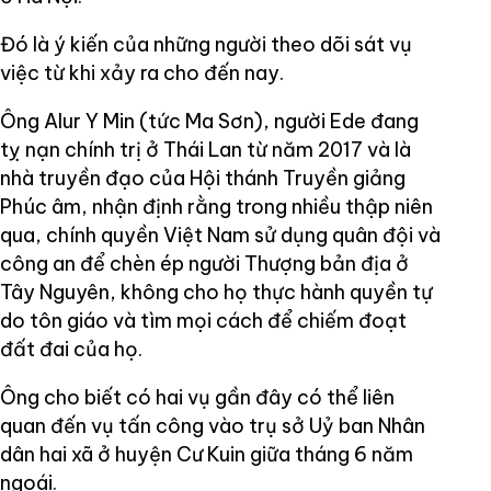
Đó là ý kiến của những người theo dõi sát vụ
việc từ khi xảy ra cho đến nay.
Ông Alur Y Min (tức Ma Sơn), người Ede đang
tỵ nạn chính trị ở Thái Lan từ năm 2017 và là
nhà truyền đạo của Hội thánh Truyền giảng
Phúc âm, nhận định rằng trong nhiều thập niên
qua, chính quyền Việt Nam sử dụng quân đội và
công an để chèn ép người Thượng bản địa ở
Tây Nguyên, không cho họ thực hành quyền tự
do tôn giáo và tìm mọi cách để chiếm đoạt
đất đai của họ.
Ông cho biết có hai vụ gần đây có thể liên
quan đến vụ tấn công vào trụ sở Uỷ ban Nhân
dân hai xã ở huyện Cư Kuin giữa tháng 6 năm
ngoái.