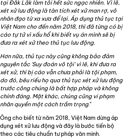
tại Đắk Lắk làm tôi hết sức ngạc nhiên. Vì lẽ,
xét xử lưu động là tàn tích xét xử man rợ, vô
nhân đạo từ xa xưa để lại. Áp dụng thủ tục tại
Việt Nam cho đến năm 2018, thì đã từng có bị
cáo tự tử vì xấu hổ khi biết vụ án mình sẽ bị
đưa ra xét xử theo thủ tục lưu động.
Hơn nữa, thủ tục này cũng không bảo đảm
nguyên tắc 'Suy đoán vô tội' vì lẽ, khi đưa ra
xét xử, thì bị cáo vẫn chưa phải là tội phạm,
do đó, bêu riếu họ qua thủ tục xét xử lưu động
trước công chúng là bất hợp pháp và không
chính đáng. Mặt khác, chúng cũng vi phạm
nhân quyền một cách trầm trọng
."
Ông cho biết từ năm 2018, Việt Nam dừng áp
dụng xét xử lưu động và đây là bước tiến bộ
theo các tiêu chuẩn tư pháp văn minh.