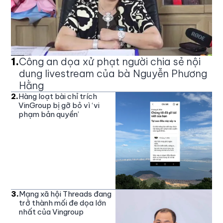
1
.
Công an dọa xử phạt người chia sẻ nội
dung livestream của bà Nguyễn Phương
Hằng
2
.
Hàng loạt bài chỉ trích
VinGroup bị gỡ bỏ vì ‘vi
phạm bản quyền’
3
.
Mạng xã hội Threads đang
trở thành mối đe dọa lớn
nhất của Vingroup