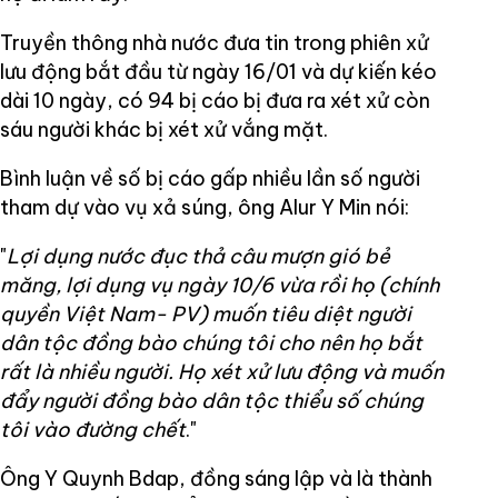
Truyền thông nhà nước đưa tin trong phiên xử
lưu động bắt đầu từ ngày 16/01 và dự kiến kéo
dài 10 ngày, có 94 bị cáo bị đưa ra xét xử còn
sáu người khác bị xét xử vắng mặt.
Bình luận về số bị cáo gấp nhiều lần số người
tham dự vào vụ xả súng, ông Alur Y Min nói:
"
Lợi dụng nước đục thả câu mượn gió bẻ
măng, lợi dụng vụ ngày 10/6 vừa rồi họ (chính
quyền Việt Nam- PV) muốn tiêu diệt người
dân tộc đồng bào chúng tôi cho nên họ bắt
rất là nhiều người. Họ xét xử lưu động và muốn
đẩy người đồng bào dân tộc thiểu số chúng
tôi vào đường chết
."
Ông Y Quynh Bdap, đồng sáng lập và là thành