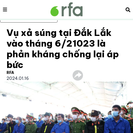
Nội dung
Tì
Bỏ qua nội dung chính
Vụ xả súng tại Đắk Lắk
vào tháng 6/21023 là
phản kháng chống lại áp
bức
RFA
2024.01.16