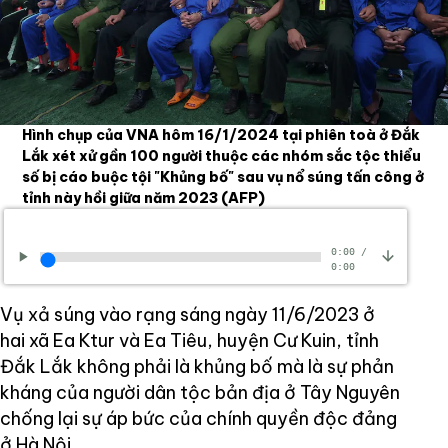
Hình chụp của VNA hôm 16/1/2024 tại phiên toà ở Đắk
Lắk xét xử gần 100 người thuộc các nhóm sắc tộc thiểu
số bị cáo buộc tội "Khủng bố" sau vụ nổ súng tấn công ở
tỉnh này hồi giữa năm 2023
(AFP)
0:00
/
0:00
Vụ xả súng vào rạng sáng ngày 11/6/2023 ở
hai xã Ea Ktur và Ea Tiêu, huyện Cư Kuin, tỉnh
Đắk Lắk không phải là khủng bố mà là sự phản
kháng của người dân tộc bản địa ở Tây Nguyên
chống lại sự áp bức của chính quyền độc đảng
ở Hà Nội.