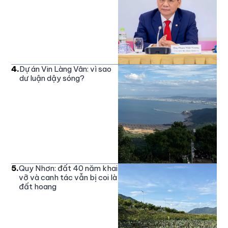
4
.
Dự án Vin Làng Vân: vì sao
dư luận dậy sóng?
5
.
Quy Nhơn: đất 40 năm khai
vỡ và canh tác vẫn bị coi là
đất hoang