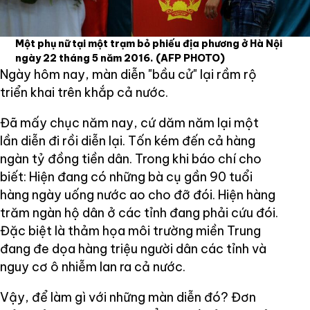
Một phụ nữ tại một trạm bỏ phiếu địa phương ở Hà Nội
ngày 22 tháng 5 năm 2016.
(AFP PHOTO)
Ngày hôm nay, màn diễn "bầu cử" lại rầm rộ
triển khai trên khắp cả nước.
Đã mấy chục năm nay, cứ dăm năm lại một
lần diễn đi rồi diễn lại. Tốn kém đến cả hàng
ngàn tỷ đồng tiền dân. Trong khi báo chí cho
biết: Hiện đang có những bà cụ gần 90 tuổi
hàng ngày uống nước ao cho đỡ đói. Hiện hàng
trăm ngàn hộ dân ở các tỉnh đang phải cứu đói.
Đặc biệt là thảm họa môi trường miền Trung
đang đe dọa hàng triệu người dân các tỉnh và
nguy cơ ô nhiễm lan ra cả nước.
Vậy, để làm gì với những màn diễn đó? Đơn