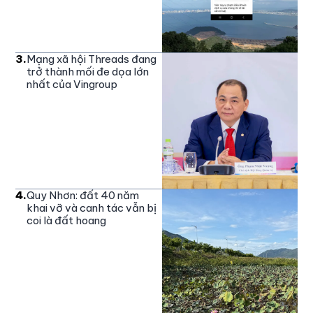
3
.
Mạng xã hội Threads đang
trở thành mối đe dọa lớn
nhất của Vingroup
4
.
Quy Nhơn: đất 40 năm
khai vỡ và canh tác vẫn bị
coi là đất hoang