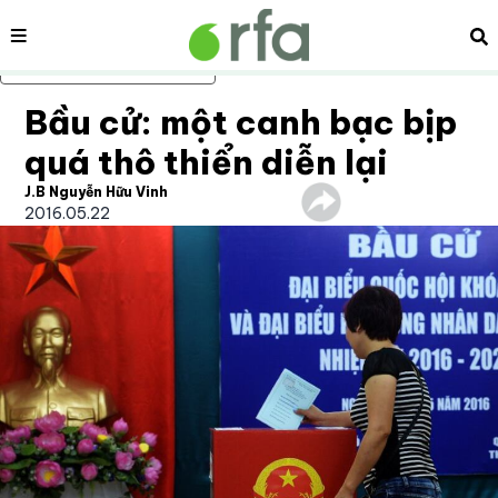
Nội dung
Tì
Bỏ qua nội dung chính
Bầu cử: một canh bạc bịp
quá thô thiển diễn lại
J.B Nguyễn Hữu Vinh
2016.05.22