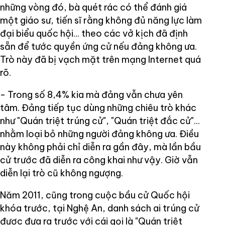
những vòng đó, bà quét rác có thể đánh giá
một giáo sư, tiến sĩ rằng không đủ năng lực làm
đại biểu quốc hội... theo các vở kịch đã định
sẵn để tước quyền ứng cử nếu đảng không ưa.
Trò này đã bị vạch mặt trên mạng Internet quá
rõ.
- Trong số 8,4% kia mà đảng vẫn chưa yên
tâm. Đảng tiếp tục dùng những chiêu trò khác
như "Quán triệt trúng cử", "Quán triệt đắc cử"...
nhằm loại bỏ những người đảng không ưa. Điều
này không phải chỉ diễn ra gần đây, mà lần bầu
cử trước đã diễn ra công khai như vậy. Giờ vẫn
diễn lại trò cũ không ngượng.
Năm 2011, cũng trong cuộc bầu cử Quốc hội
khóa trước, tại Nghệ An, danh sách ai trúng cử
được đưa ra trước với cái gọi là "Quán triệt