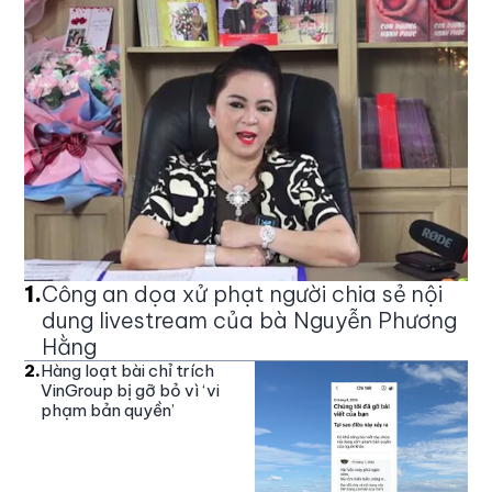
1
.
Công an dọa xử phạt người chia sẻ nội
dung livestream của bà Nguyễn Phương
Hằng
2
.
Hàng loạt bài chỉ trích
VinGroup bị gỡ bỏ vì ‘vi
phạm bản quyền’