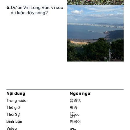
5
.
Dự án Vin Làng Vân: vì sao
dư luận dậy sóng?
Nội dung
Ngôn ngữ
Trong nước
普通话
Thế giới
粤语
Thời Sự
မြန်မာ
Bình luận
한국어
Video
ລາວ