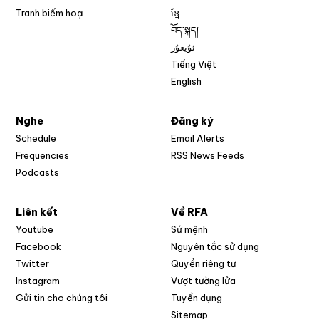
Tranh biếm hoạ
ខ្មែ
བོད་སྐད།
ئۇيغۇر
Tiếng Việt
English
Nghe
Đăng ký
Schedule
Email Alerts
Opens in new w
Frequencies
RSS News Feeds
Podcasts
Liên kết
Về RFA
Opens in new window
Youtube
Sứ mệnh
Opens in new window
Facebook
Nguyên tắc sử dụng
Opens in new window
Twitter
Quyền riêng tư
Opens in new window
Instagram
Vượt tường lửa
Opens in new window
Gửi tin cho chúng tôi
Tuyển dụng
Opens in new window
Sitemap