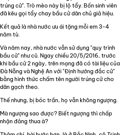
trúng cử". Trò mèo này bị lộ tẩy. Bốn sinh viên
đã kêu gọi tẩy chay bầu cử dân chủ giả hiệu.
Kết quả là nhà nước ưu ái tặng mỗi em 3-4
năm tù.
Và năm nay, nhà nước vẫn sử dụng "quy trình
bầu cử" như cũ. Ngay chiều 20/5/2016, trước
khi bầu cử 2 ngày, trên mạng đã có tài liệu của
Đà Nẵng và Nghệ An với "Định hướng đắc cử"
bằng hình thức chấm tên người trúng cử cho
dân gạch theo.
Thế nhưng, bị bóc trần, họ vẫn không ngượng.
Mà ngượng sao được? Biết ngượng thì chấp
nhận đảng thua à?
Thậm chí, hài hước hơn, là ở Bắc Ninh, cô Trịnh