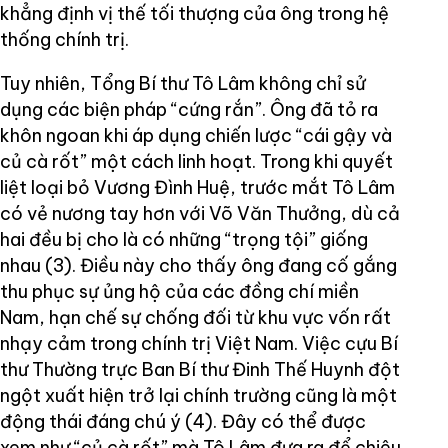
khẳng định vị thế tối thượng của ông trong hệ
thống chính trị.
Tuy nhiên, Tổng Bí thư Tô Lâm không chỉ sử
dụng các biện pháp “cứng rắn”. Ông đã tỏ ra
khôn ngoan khi áp dụng chiến lược “cái gậy và
củ cà rốt” một cách linh hoạt. Trong khi quyết
liệt loại bỏ Vương Đình Huệ, trước mắt Tô Lâm
có vẻ nương tay hơn với Võ Văn Thưởng, dù cả
hai đều bị cho là có những “trọng tội” giống
nhau (3). Điều này cho thấy ông đang cố gắng
thu phục sự ủng hộ của các đồng chí miền
Nam, hạn chế sự chống đối từ khu vực vốn rất
nhạy cảm trong chính trị Việt Nam. Việc cựu Bí
thư Thường trực Ban Bí thư Đinh Thế Huynh đột
ngột xuất hiện trở lại chính trường cũng là một
động thái đáng chú ý (4). Đây có thể được
xem như “củ cà rốt” mà Tô Lâm đưa ra để chiêu