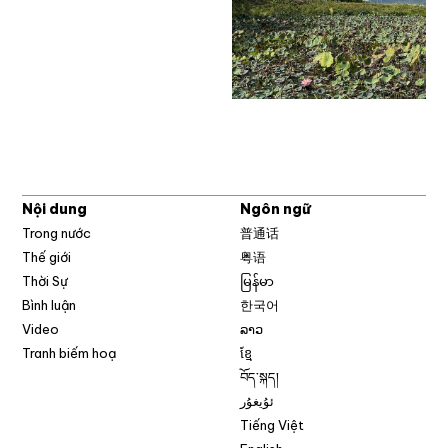
Nội dung
Ngôn ngữ
Trong nước
普通话
Thế giới
粤语
Thời Sự
မြန်မာ
Bình luận
한국어
Video
ລາວ
Tranh biếm hoạ
ខ្មែ
བོད་སྐད།
ئۇيغۇر
Tiếng Việt