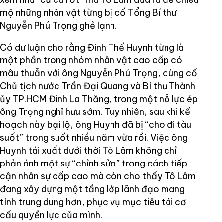
mộ những nhân vật từng bị cố Tổng Bí thư
Nguyễn Phú Trọng ghẻ lạnh.
Có dư luận cho rằng Đinh Thế Huynh từng là
một phần trong nhóm nhân vật cao cấp có
mâu thuẫn với ông Nguyễn Phú Trọng, cùng cố
Chủ tịch nước Trần Đại Quang và Bí thư Thành
ủy TP.HCM Đinh La Thăng, trong một nỗ lực ép
ông Trọng nghỉ hưu sớm. Tuy nhiên, sau khi kế
hoạch này bại lộ, ông Huynh đã bị “cho đi tàu
suốt” trong suốt nhiều năm vừa rồi. Việc ông
Huynh tái xuất dưới thời Tô Lâm không chỉ
phản ánh một sự “chỉnh sửa” trong cách tiếp
cận nhân sự cấp cao mà còn cho thấy Tô Lâm
đang xây dựng một tầng lớp lãnh đạo mang
tính trung dung hơn, phục vụ mục tiêu tái cơ
cấu quyền lực của mình.