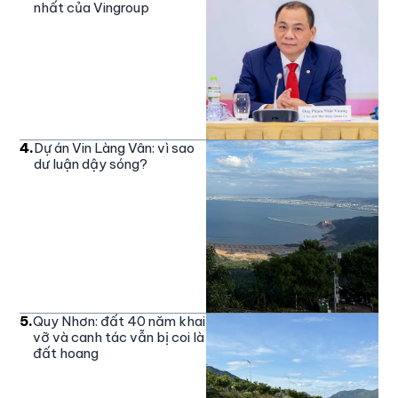
nhất của Vingroup
4
.
Dự án Vin Làng Vân: vì sao
dư luận dậy sóng?
5
.
Quy Nhơn: đất 40 năm khai
vỡ và canh tác vẫn bị coi là
đất hoang