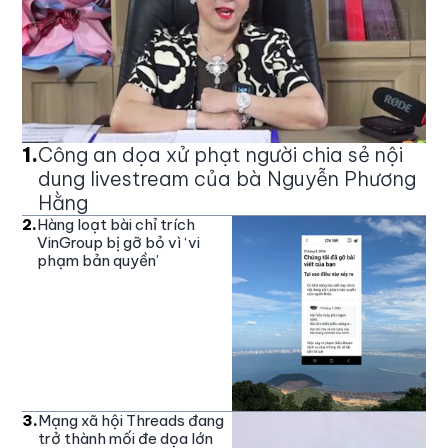
1
.
Công an dọa xử phạt người chia sẻ nội
dung livestream của bà Nguyễn Phương
Hằng
2
.
Hàng loạt bài chỉ trích
VinGroup bị gỡ bỏ vì ‘vi
phạm bản quyền’
3
.
Mạng xã hội Threads đang
trở thành mối đe dọa lớn