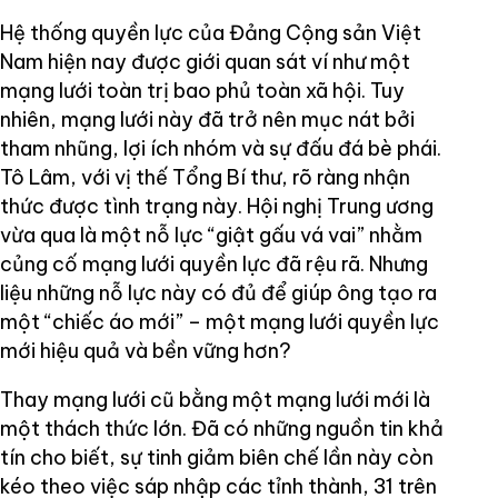
Hệ thống quyền lực của Đảng Cộng sản Việt
Nam hiện nay được giới quan sát ví như một
mạng lưới toàn trị bao phủ toàn xã hội. Tuy
nhiên, mạng lưới này đã trở nên mục nát bởi
tham nhũng, lợi ích nhóm và sự đấu đá bè phái.
Tô Lâm, với vị thế Tổng Bí thư, rõ ràng nhận
thức được tình trạng này. Hội nghị Trung ương
vừa qua là một nỗ lực “giật gấu vá vai” nhằm
củng cố mạng lưới quyền lực đã rệu rã. Nhưng
liệu những nỗ lực này có đủ để giúp ông tạo ra
một “chiếc áo mới” – một mạng lưới quyền lực
mới hiệu quả và bền vững hơn?
Thay mạng lưới cũ bằng một mạng lưới mới là
một thách thức lớn. Đã có những nguồn tin khả
tín cho biết, sự tinh giảm biên chế lần này còn
kéo theo việc sáp nhập các tỉnh thành, 31 trên