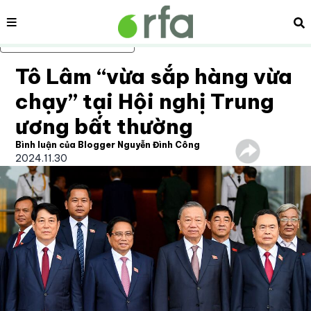
Nội dung
Tì
Bỏ qua nội dung chính
Tô Lâm “vừa sắp hàng vừa
chạy” tại Hội nghị Trung
ương bất thường
Bình luận của Blogger Nguyễn Đình Công
2024.11.30