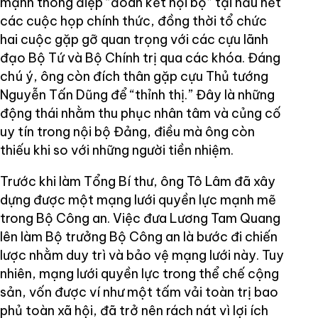
mạnh thông điệp “đoàn kết nội bộ” tại hầu hết
các cuộc họp chính thức, đồng thời tổ chức
hai cuộc gặp gỡ quan trọng với các cựu lãnh
đạo Bộ Tứ và Bộ Chính trị qua các khóa. Đáng
chú ý, ông còn đích thân gặp cựu Thủ tướng
Nguyễn Tấn Dũng để “thỉnh thị.” Đây là những
động thái nhằm thu phục nhân tâm và củng cố
uy tín trong nội bộ Đảng, điều mà ông còn
thiếu khi so với những người tiền nhiệm.
Trước khi làm Tổng Bí thư, ông Tô Lâm đã xây
dựng được một mạng lưới quyền lực mạnh mẽ
trong Bộ Công an. Việc đưa Lương Tam Quang
lên làm Bộ trưởng Bộ Công an là bước đi chiến
lược nhằm duy trì và bảo vệ mạng lưới này. Tuy
nhiên, mạng lưới quyền lực trong thể chế cộng
sản, vốn được ví như một tấm vải toàn trị bao
phủ toàn xã hội, đã trở nên rách nát vì lợi ích