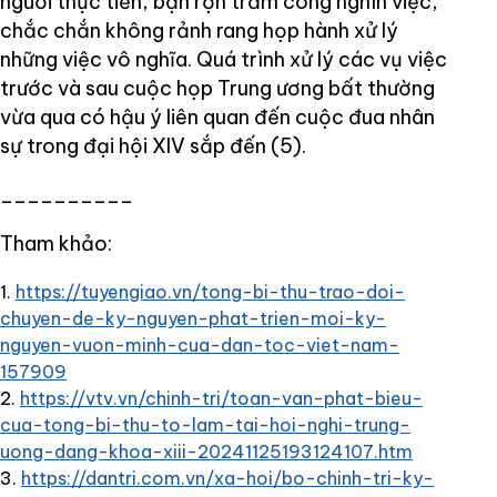
người thực tiễn, bận rộn trăm công nghìn việc,
chắc chắn không rảnh rang họp hành xử lý
những việc vô nghĩa. Quá trình xử lý các vụ việc
trước và sau cuộc họp Trung ương bất thường
vừa qua có hậu ý liên quan đến cuộc đua nhân
sự trong đại hội XIV sắp đến (5).
__________
Tham khảo:
https://tuyengiao.vn/tong-bi-thu-trao-doi-
chuyen-de-ky-nguyen-phat-trien-moi-ky-
nguyen-vuon-minh-cua-dan-toc-viet-nam-
157909
https://vtv.vn/chinh-tri/toan-van-phat-bieu-
cua-tong-bi-thu-to-lam-tai-hoi-nghi-trung-
uong-dang-khoa-xiii-20241125193124107.htm
https://dantri.com.vn/xa-hoi/bo-chinh-tri-ky-