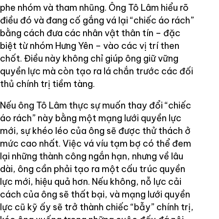
phe nhóm và tham nhũng. Ông Tô Lâm hiểu rõ
điều đó và đang cố gắng vá lại “chiếc áo rách”
bằng cách đưa các nhân vật thân tín – đặc
biệt từ nhóm Hưng Yên – vào các vị trí then
chốt. Điều này không chỉ giúp ông giữ vững
quyền lực mà còn tạo ra lá chắn trước các đối
thủ chính trị tiềm tàng.
Nếu ông Tô Lâm thực sự muốn thay đổi “chiếc
áo rách” này bằng một mạng lưới quyền lực
mới, sự khéo léo của ông sẽ được thử thách ở
mức cao nhất. Việc vá víu tạm bợ có thể đem
lại những thành công ngắn hạn, nhưng về lâu
dài, ông cần phải tạo ra một cấu trúc quyền
lực mới, hiệu quả hơn. Nếu không, nỗ lực cải
cách của ông sẽ thất bại, và mạng lưới quyền
lực cũ kỹ ấy sẽ trở thành chiếc “bẫy” chính trị,