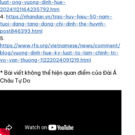
luat-ong-vuong-dinh-hue-
20241121164235792.htm
https://nhandan.vn/trao-huy-hieu-50-nam-
tuoi-dang-tang-dong-chi-dinh-the-huynh-
post846393.html
https://www.rfa.org/vietnamese/news/comment/
blog/vuong-dinh-hue-ky-luat-to-lam-chinh-tri-
vo-van-thuong-11222024091219.html
* Bài viết không thể hiện quan điểm của Đài Á
Châu Tự Do