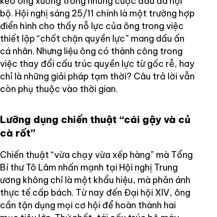
kéo ông xuống trong những cuộc đấu đá nội
bộ. Hội nghị sáng 25/11 chính là một trường hợp
điển hình cho thấy nỗ lực của ông trong việc
thiết lập “chốt chặn quyền lực” mang dấu ấn
cá nhân. Nhưng liệu ông có thành công trong
việc thay đổi cấu trúc quyền lực từ gốc rễ, hay
chỉ là những giải pháp tạm thời? Câu trả lời vẫn
còn phụ thuộc vào thời gian.
Lưỡng dụng chiến thuật “cái gậy và củ
cà rốt”
Chiến thuật “vừa chạy vừa xếp hàng” mà Tổng
Bí thư Tô Lâm nhấn mạnh tại Hội nghị Trung
ương không chỉ là một khẩu hiệu, mà phản ánh
thực tế cấp bách. Từ nay đến Đại hội XIV, ông
cần tận dụng mọi cơ hội để hoàn thành hai