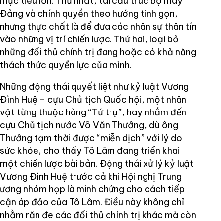
mục tiêu lớn. Thứ nhất, tái cấu trúc bộ máy
Đảng và chính quyền theo hướng tinh gọn,
nhưng thực chất là để đưa các nhân sự thân tín
vào những vị trí chiến lược. Thứ hai, loại bỏ
những đối thủ chính trị đang hoặc có khả năng
thách thức quyền lực của mình.
Những động thái quyết liệt như kỷ luật Vương
Đình Huệ – cựu Chủ tịch Quốc hội, một nhân
vật từng thuộc hàng “Tứ trụ”, hay nhắm đến
cựu Chủ tịch nước Võ Văn Thưởng, dù ông
Thưởng tạm thời được “miễn dịch” với lý do
sức khỏe, cho thấy Tô Lâm đang triển khai
một chiến lược bài bản. Động thái xử lý kỷ luật
Vương Đình Huệ trước cả khi Hội nghị Trung
ương nhóm họp là minh chứng cho cách tiếp
cận áp đảo của Tô Lâm. Điều này không chỉ
nhằm răn đe các đối thủ chính trị khác mà còn