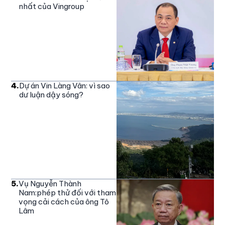
nhất của Vingroup
4
.
Dự án Vin Làng Vân: vì sao
dư luận dậy sóng?
5
.
Vụ Nguyễn Thành
Nam:phép thử đối với tham
vọng cải cách của ông Tô
Lâm