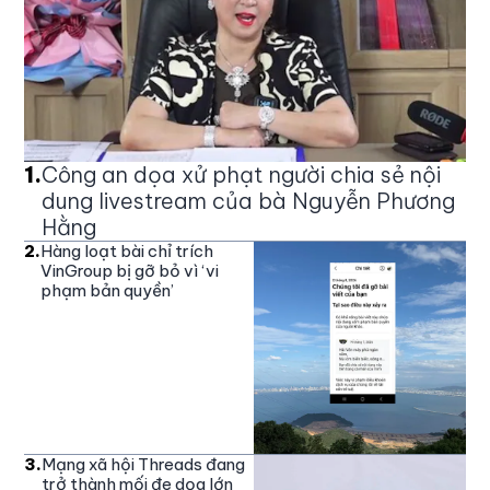
1
.
Công an dọa xử phạt người chia sẻ nội
dung livestream của bà Nguyễn Phương
Hằng
2
.
Hàng loạt bài chỉ trích
VinGroup bị gỡ bỏ vì ‘vi
phạm bản quyền’
3
.
Mạng xã hội Threads đang
trở thành mối đe dọa lớn