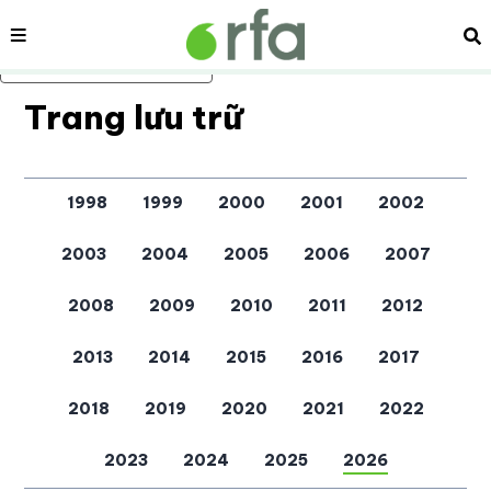
Nội dung
Tì
Bỏ qua nội dung chính
Trang lưu trữ
1998
1999
2000
2001
2002
2003
2004
2005
2006
2007
2008
2009
2010
2011
2012
2013
2014
2015
2016
2017
2018
2019
2020
2021
2022
2023
2024
2025
2026