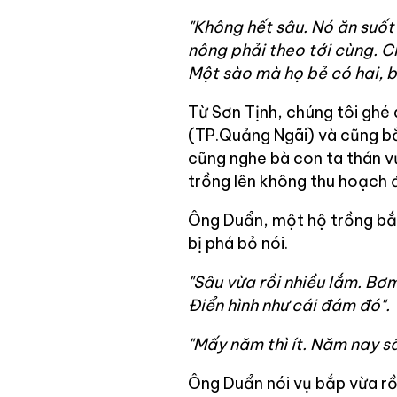
"Không hết sâu. Nó ăn suốt 
nông phải theo tới cùng. C
Một sào mà họ bẻ có hai, b
Từ Sơn Tịnh, chúng tôi ghé
(TP.Quảng Ngãi) và cũng bắ
cũng nghe bà con ta thán v
trồng lên không thu hoạch 
Ông Duẩn, một hộ trồng bắp
bị phá bỏ nói.
"Sâu vừa rồi nhiều lắm. Bơ
Điển hình như cái đám đó".
"Mấy năm thì ít. Năm nay sâ
Ông Duẩn nói vụ bắp vừa rồi 