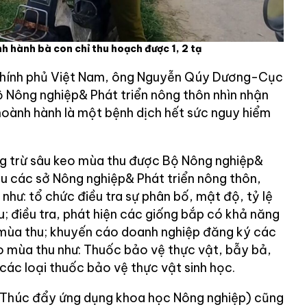
h hành bà con chỉ thu hoạch được 1, 2 tạ
Chính phủ Việt Nam, ông Nguyễn Qúy Dương-Cục
 Nông nghiệp& Phát triển nông thôn nhìn nhận
oành hành là một bệnh dịch hết sức nguy hiểm
ng trừ sâu keo mùa thu được Bộ Nông nghiệp&
ầu các sở Nông nghiệp& Phát triển nông thôn,
như: tổ chức điều tra sự phân bố, mật độ, tỷ lệ
; điều tra, phát hiện các giống bắp có khả năng
 mùa thu; khuyến cáo doanh nghiệp đăng ký các
 mùa thu như: Thuốc bảo vệ thực vật, bẫy bả,
các loại thuốc bảo vệ thực vật sinh học.
i Thúc đẩy ứng dụng khoa học Nông nghiệp) cũng