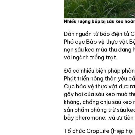
Nhiều ruộng bắp bị sâu keo hoàn
Dẫn nguồn từ báo điện tử 
Phó cục Bảo vệ thực vật Bộ
nạn sâu keo mùa thu đang h
với ngành trồng trọt.
Đã có nhiều biện pháp phò
Phát triển nông thôn yêu c
Cục bảo vệ thực vật đưa ra 
gây hại của sâu keo muà thu
kháng, chống chịu sâu keo
sản phẩm phòng trừ sâu keo
bẫy pheromone...và ưu tiên 
Tổ chức CropLife (Hiệp hộ