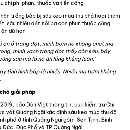
 chi phí phân, thuốc và tiền công.
thân trồng bắp bị sâu keo mùa thu phá hoại tham
iết, sâu nhiều đến nỗi bà con phun thuốc cũng
 ăn dữ hơn.
ó ăn ở trong đọt, mình bơm nó không chết mà
ong, mình vạch trong đọt thấy còn sáu, bảy
cũng sâu mà lá nó ăn lủng khủng luôn."
y tình hình bắp là nhiều. Nhiều mà bơm không
.
chờ giải pháp
2019, báo Dân Việt thông tin, qua kiểm tra Chi
ực vật Quảng Ngãi xác định sâu keo mùa thu đã
ành phố ở tỉnh Quảng Ngãi gồm: Sơn Tịnh, Bình
ộ Đức, Đức Phổ và TP.Quảng Ngãi.