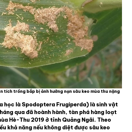
n tích trồng bắp bị ảnh hưởng nạn sâu keo mùa thu nặng
a học là Spodoptera Frugiperda) là sinh vật
 tháng qua đã hoành hành, tàn phá hàng loạt
mùa Hè-Thu 2019 ở tỉnh Quảng Ngãi. Theo
iều khả năng nếu không diệt được sâu keo