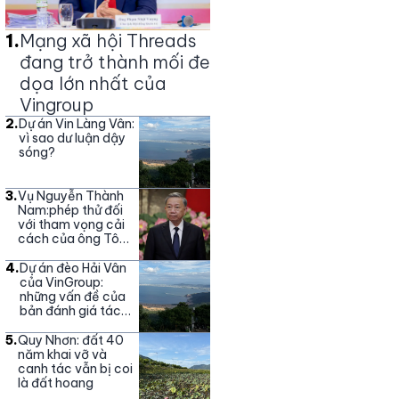
1
.
Mạng xã hội Threads
đang trở thành mối đe
dọa lớn nhất của
Vingroup
2
.
Dự án Vin Làng Vân:
vì sao dư luận dậy
sóng?
3
.
Vụ Nguyễn Thành
Nam:phép thử đối
với tham vọng cải
cách của ông Tô
Lâm
4
.
Dự án đèo Hải Vân
của VinGroup:
những vấn đề của
bản đánh giá tác
động môi trường
5
.
Quy Nhơn: đất 40
năm khai vỡ và
canh tác vẫn bị coi
là đất hoang