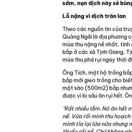
sớm, nạn dịch này sẽ bùn
Lỗ nặng vì dịch tràn lan
Theo các nguồn tin của tru
Quảng Ngãi là địa phương c
mùa thu nặng nề nhất, tính
bắp ở các xã Tịnh Giang, Tị
mùa thu phá rụi ngay thời đ
Ông Tích, một hộ trồng bắp
bắp mới gieo trồng cho biế
một sào (500m2) bắp nhưng
được vì bị sâu ăn rụi hết. Ôn
"Rất nhiều lắm. Nó ăn hết mộ
nề. Vừa rồi mình thu hoạch
mình tỉa lại lứa nữa nhưng
thuốc rồi nề. Chứ không phu