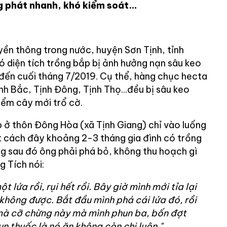
g phát nhanh, khó kiểm soát…
yền thông trong nước, huyện Sơn Tịnh, tỉnh
ó diện tích trồng bắp bị ảnh hưởng nạn sâu keo
 đến cuối tháng 7/2019. Cụ thể, hàng chục hecta
nh Bắc, Tịnh Đông, Tịnh Thọ...đều bị sâu keo
iểm cây mới trổ cờ.
 ở thôn Đông Hòa (xã Tịnh Giang) chỉ vào luống
t cách đây khoảng 2-3 tháng gia đình có trồng
 sau đó ông phải phá bỏ, không thu hoạch gì
g Tích nói:
t lứa rồi, rụi hết rồi. Bây giờ mình mới tỉa lại
 không được. Bắt đầu mình phá cái lứa đó, rồi
 mà cỡ chừng này mà mình phun ba, bốn đợt
n thuốc là nó ăn không còn chi luôn."