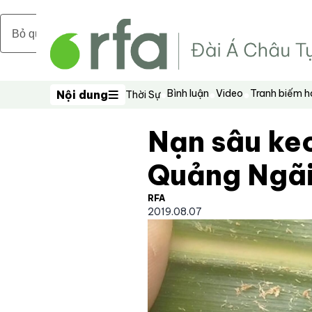
Bỏ qua nội dung chính
Bình luận
Video
Tranh biếm 
Nội dung
Thời Sự
Nội dung
Nạn sâu ke
Quảng Ngãi
RFA
2019.08.07