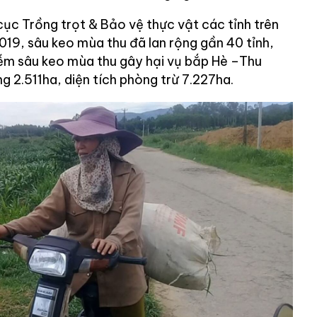
ục Trồng trọt & Bảo vệ thực vật các tỉnh trên
19, sâu keo mùa thu đã lan rộng gần 40 tỉnh,
hiễm sâu keo mùa thu gây hại vụ bắp Hè –Thu
g 2.511ha, diện tích phòng trừ 7.227ha.