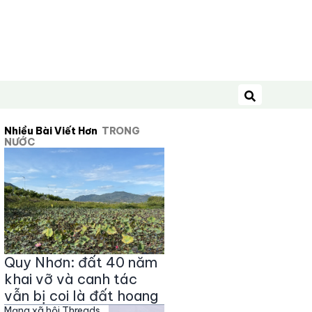
Tìm kiếm
Nhiều Bài Viết Hơn
TRONG
NƯỚC
Quy Nhơn: đất 40 năm
khai vỡ và canh tác
vẫn bị coi là đất hoang
Mạng xã hội Threads