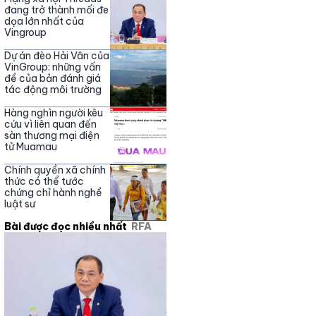
đang trở thành mối đe
dọa lớn nhất của
Vingroup
Dự án đèo Hải Vân của
VinGroup: những vấn
đề của bản đánh giá
tác động môi trường
Hàng nghìn người kêu
cứu vì liên quan đến
sàn thương mại điện
tử Muamau
Chính quyền xã chính
thức có thể tước
chứng chỉ hành nghề
luật sư
Bài được đọc nhiều nhất
RFA