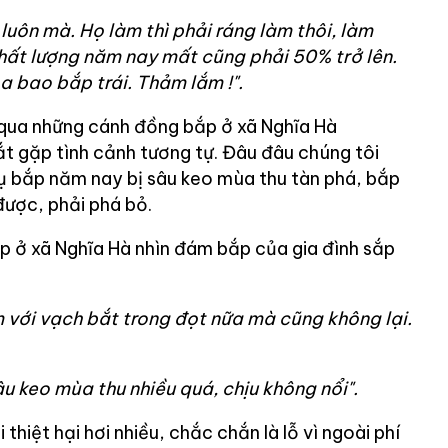
luôn mà. Họ làm thì phải ráng làm thôi, làm
hất lượng năm nay mất cũng phải 50% trở lên.
a bao bắp trái. Thảm lắm !".
 qua những cánh đồng bắp ở xã Nghĩa Hà
t gặp tình cảnh tương tự. Đâu đâu chúng tôi
ụ bắp năm nay bị sâu keo mùa thu tàn phá, bắp
được, phải phá bỏ.
 ở xã Nghĩa Hà nhìn đám bắp của gia đình sắp
m với vạch bắt trong đọt nữa mà cũng không lại.
u keo mùa thu nhiều quá, chịu không nổi".
thiệt hại hơi nhiều, chắc chắn là lỗ vì ngoài phí