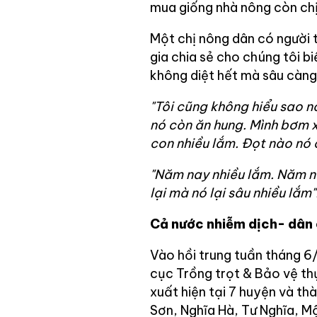
mua giống nhà nông còn chịu
Một chị nông dân có người 
gia chia sẻ cho chúng tôi b
không diệt hết mà sâu càng
"Tôi cũng không hiểu sao n
nó còn ăn hung. Mình bơm x
con nhiều lắm. Đọt nào nó 
"Năm nay nhiều lắm. Năm na
lại mà nó lại sâu nhiều lắm"
Cả nước nhiễm dịch- dân 
Vào hồi trung tuần tháng 6/
cục Trồng trọt & Bảo vệ th
xuất hiện tại 7 huyện và th
Sơn, Nghĩa Hà, Tư Nghĩa, M