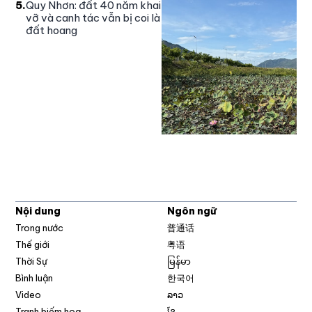
5
.
Quy Nhơn: đất 40 năm khai
vỡ và canh tác vẫn bị coi là
đất hoang
Nội dung
Ngôn ngữ
Trong nước
普通话
Thế giới
粤语
Thời Sự
မြန်မာ
Bình luận
한국어
Video
ລາວ
Tranh biếm hoạ
ខ្មែ