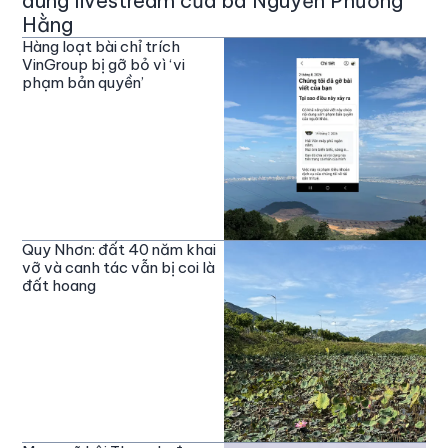
dung livestream của bà Nguyễn Phương
Hằng
Hàng loạt bài chỉ trích
VinGroup bị gỡ bỏ vì ‘vi
phạm bản quyền’
Quy Nhơn: đất 40 năm khai
vỡ và canh tác vẫn bị coi là
đất hoang