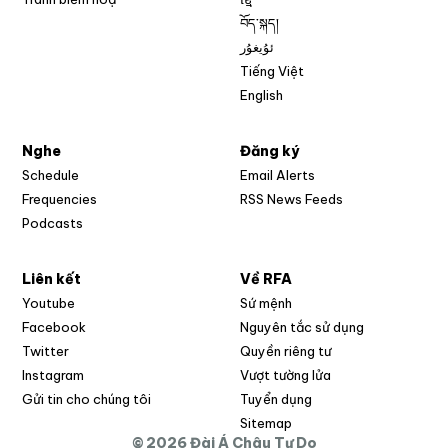
བོད་སྐད།
ئۇيغۇر
Tiếng Việt
English
Nghe
Đăng ký
Schedule
Email Alerts
Opens in new w
Frequencies
RSS News Feeds
Podcasts
Liên kết
Về RFA
Opens in new window
Youtube
Sứ mệnh
Opens in new window
Facebook
Nguyên tắc sử dụng
Opens in new window
Twitter
Quyền riêng tư
Opens in new window
Instagram
Vượt tường lửa
Opens in new window
Gửi tin cho chúng tôi
Tuyển dụng
Opens in new window
Sitemap
© 2026 Đài Á Châu Tự Do