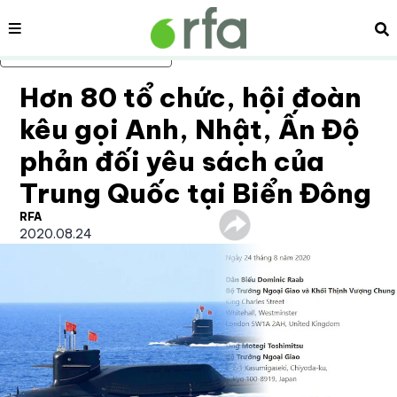
Nội dung
Tì
Bỏ qua nội dung chính
Hơn 80 tổ chức, hội đoàn
kêu gọi Anh, Nhật, Ấn Độ
phản đối yêu sách của
Trung Quốc tại Biển Đông
RFA
2020.08.24