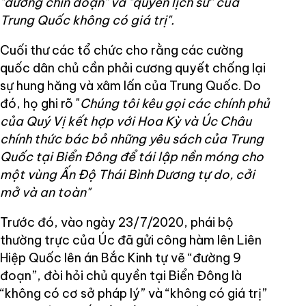
"đường chín đoạn" và "quyền lịch sử" của
Trung Quốc không có giá trị".
Cuối thư các tổ chức cho rằng các cường
quốc dân chủ cần phải cương quyết chống lại
sự hung hăng và xâm lấn của Trung Quốc. Do
đó, họ ghi rõ "
Chúng tôi kêu gọi các chính phủ
của Quý Vị kết hợp với Hoa Kỳ và Úc Châu
chính thức bác bỏ những yêu sách của Trung
Quốc tại Biển Đông để tái lập nền móng cho
một vùng Ấn Độ Thái Bình Dương tự do, cởi
mở và an toàn"
Trước đó, vào ngày 23/7/2020, phái bộ
thường trực của Úc đã gửi công hàm lên Liên
Hiệp Quốc lên án Bắc Kinh tự vẽ “đường 9
đoạn”, đòi hỏi chủ quyền tại Biển Đông là
“không có cơ sở pháp lý” và “không có giá trị”