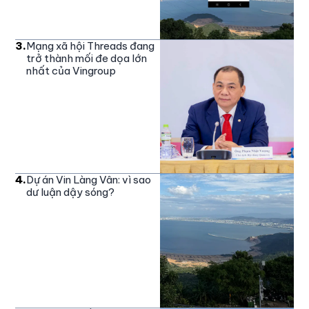
3
.
Mạng xã hội Threads đang
trở thành mối đe dọa lớn
nhất của Vingroup
4
.
Dự án Vin Làng Vân: vì sao
dư luận dậy sóng?