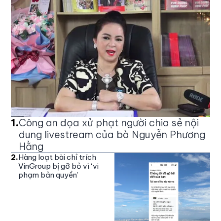
1
.
Công an dọa xử phạt người chia sẻ nội
dung livestream của bà Nguyễn Phương
Hằng
2
.
Hàng loạt bài chỉ trích
VinGroup bị gỡ bỏ vì ‘vi
phạm bản quyền’