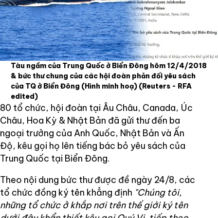
Tàu ngầm của Trung Quốc ở Biển Đông hôm 12/4/2018
& bức thư chung của các hội đoàn phản đối yêu sách
của TQ ở Biển Đông (Hình minh hoạ)
(Reuters - RFA
edited)
80 tổ chức, hội đoàn tại Âu Châu, Canada, Úc
Châu, Hoa Kỳ & Nhật Bản đã gửi thư đến ba
ngoại trưởng của Anh Quốc, Nhật Bản và Ấn
Độ, kêu gọi họ lên tiếng bác bỏ yêu sách của
Trung Quốc tại Biển Đông.
Theo nội dung bức thư được đề ngày 24/8, các
tổ chức đồng ký tên khẳng định
"Chúng tôi,
những tổ chức ở khắp nơi trên thế giới ký tên
dưới đây khẩn thiết kêu gọi Quý Vị, tiếp theo