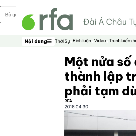
Bỏ qua nội dung chính
Bình luận
Video
Tranh biếm 
Nội dung
Thời Sự
Nội dung
Một nửa số
thành lập t
phải tạm d
RFA
2018.04.30