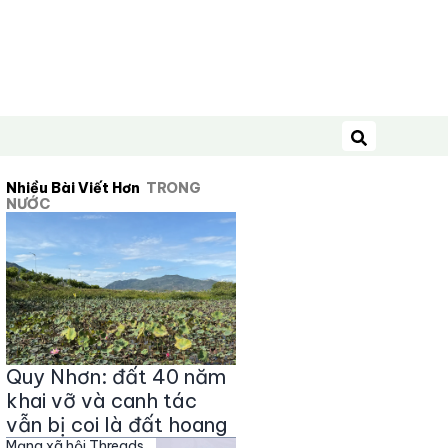
Tìm kiếm
Nhiều Bài Viết Hơn
TRONG
NƯỚC
Quy Nhơn: đất 40 năm
khai vỡ và canh tác
vẫn bị coi là đất hoang
Mạng xã hội Threads