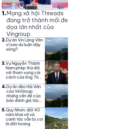
1
.
Mạng xã hội Threads
đang trở thành mối đe
dọa lớn nhất của
Vingroup
2
.
Dự án Vin Làng Vân:
vì sao dư luận dậy
sóng?
3
.
Vụ Nguyễn Thành
Nam:phép thử đối
với tham vọng cải
cách của ông Tô
Lâm
4
.
Dự án đèo Hải Vân
của VinGroup:
những vấn đề của
bản đánh giá tác
động môi trường
5
.
Quy Nhơn: đất 40
năm khai vỡ và
canh tác vẫn bị coi
là đất hoang