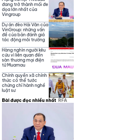
đang trở thành mối đe
dọa lớn nhất của
Vingroup
Dự án đèo Hải Vân của
VinGroup: những vấn
đề của bản đánh giá
tác động môi trường
Hàng nghìn người kêu
cứu vì liên quan đến
sàn thương mại điện
tử Muamau
Chính quyền xã chính
thức có thể tước
chứng chỉ hành nghề
luật sư
Bài được đọc nhiều nhất
RFA