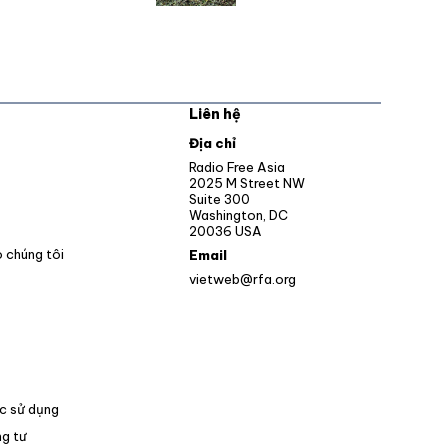
Liên hệ
pens in new window
Địa chỉ
Opens in new window
Radio Free Asia
2025 M Street NW
ens in new window
Suite 300
Washington, DC
Opens in new window
20036 USA
o chúng tôi
Email
vietweb@rfa.org
c sử dụng
g tư