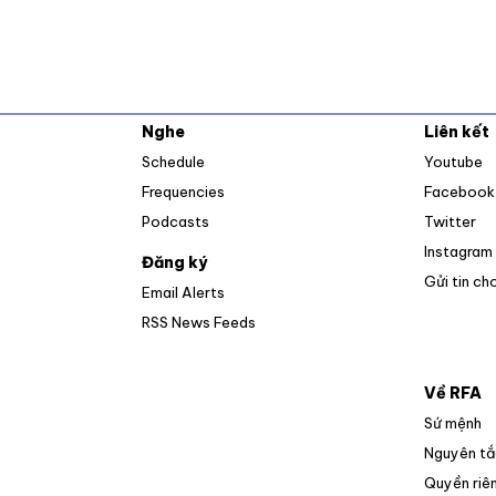
Nghe
Liên kết
O
Schedule
Youtube
Frequencies
Facebook
Op
Podcasts
Twitter
Instagram
Đăng ký
Gửi tin ch
Email Alerts
Opens in new window
RSS News Feeds
Về RFA
Sứ mệnh
Nguyên tắ
Quyền riên