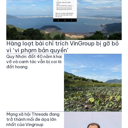
Hàng loạt bài chỉ trích VinGroup bị gỡ bỏ
vì ‘vi phạm bản quyền’
Quy Nhơn: đất 40 năm khai
vỡ và canh tác vẫn bị coi là
đất hoang
Mạng xã hội Threads đang
trở thành mối đe dọa lớn
nhất của Vingroup