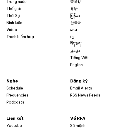
Trong nước
普通话
Thế giới
粤语
Thời Sự
မြန်မာ
Bình luận
한국어
Video
ລາວ
Tranh biếm hoạ
ខ្មែ
བོད་སྐད།
ئۇيغۇر
Tiếng Việt
English
Nghe
Đăng ký
Schedule
Email Alerts
Opens in new w
Frequencies
RSS News Feeds
Podcasts
Liên kết
Về RFA
Opens in new window
Youtube
Sứ mệnh