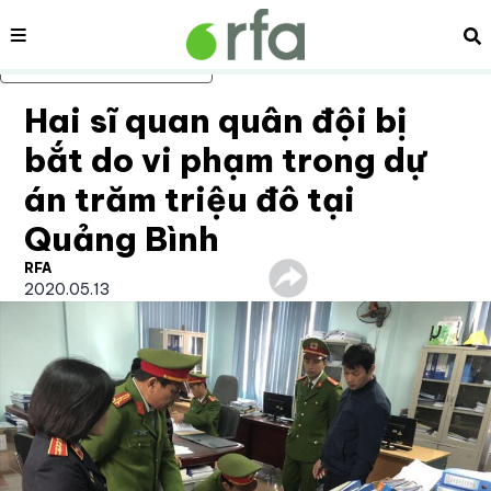
Nội dung
Tì
Bỏ qua nội dung chính
Hai sĩ quan quân đội bị
bắt do vi phạm trong dự
án trăm triệu đô tại
Quảng Bình
RFA
2020.05.13