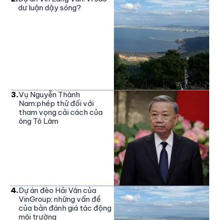
dư luận dậy sóng?
3
.
Vụ Nguyễn Thành
Nam:phép thử đối với
tham vọng cải cách của
ông Tô Lâm
4
.
Dự án đèo Hải Vân của
VinGroup: những vấn đề
của bản đánh giá tác động
môi trường