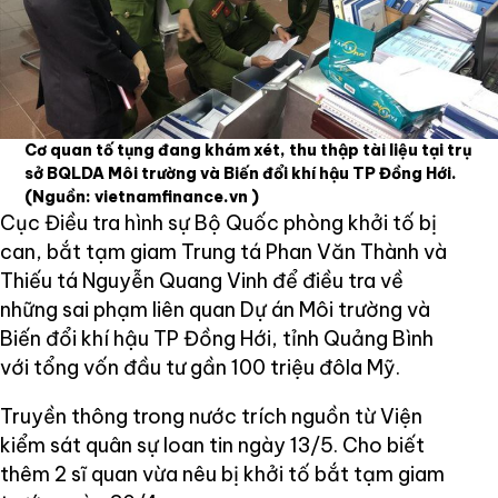
Cơ quan tố tụng đang khám xét, thu thập tài liệu tại trụ
sở BQLDA Môi trường và Biến đổi khí hậu TP Đồng Hới.
(Nguồn: vietnamfinance.vn )
Cục Điều tra hình sự Bộ Quốc phòng khởi tố bị
can, bắt tạm giam Trung tá Phan Văn Thành và
Thiếu tá Nguyễn Quang Vinh để điều tra về
những sai phạm liên quan Dự án Môi trường và
Biến đổi khí hậu TP Đồng Hới, tỉnh Quảng Bình
với tổng vốn đầu tư gần 100 triệu đôla Mỹ.
Truyền thông trong nước trích nguồn từ Viện
kiểm sát quân sự loan tin ngày 13/5. Cho biết
thêm 2 sĩ quan vừa nêu bị khởi tố bắt tạm giam