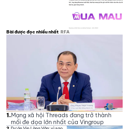
Bài được đọc nhiều nhất
RFA
1
.
Mạng xã hội Threads đang trở thành
mối đe dọa lớn nhất của Vingroup
2
.
Dự án Vin Làng Vân: vì sao