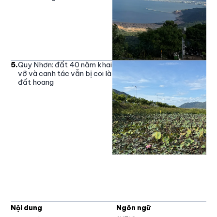
5
.
Quy Nhơn: đất 40 năm khai
vỡ và canh tác vẫn bị coi là
đất hoang
Nội dung
Ngôn ngữ