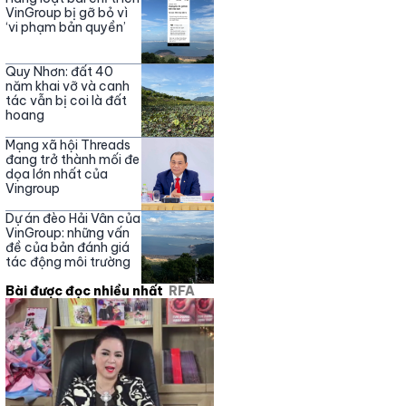
Nguyễn Phương Hằng
VinGroup bị gỡ bỏ vì
‘vi phạm bản quyền’
Quy Nhơn: đất 40
năm khai vỡ và canh
tác vẫn bị coi là đất
hoang
Mạng xã hội Threads
đang trở thành mối đe
dọa lớn nhất của
Vingroup
Dự án đèo Hải Vân của
VinGroup: những vấn
đề của bản đánh giá
tác động môi trường
Bài được đọc nhiều nhất
RFA