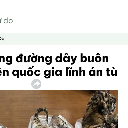
hoạ
ong đường dây buôn
n quốc gia lĩnh án tù