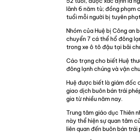
52 tuổi, được xác định là 
lãnh 6 năm tù; đồng phạm c
tuổi mỗi người bị tuyên phạ
Nhóm của Huệ bị Công an b
chuyển 7 cá thể hổ đông lạn
trong xe ô tô đậu tại bãi 
Cáo trạng cho biết Huệ thư
đông lạnh chúng và vận chu
Huệ được biết là giám đốc 
giao dịch buôn bán trái ph
gia từ nhiều năm nay.
Trung tâm giáo dục Thiên nh
này thể hiện sự quan tâm củ
liên quan đến buôn bán trá