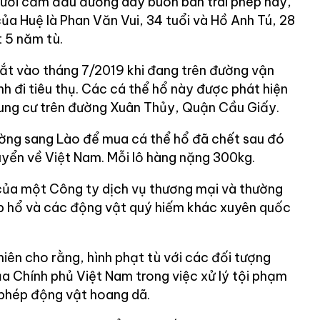
người cầm đầu đường dây buôn bán trái phép này,
ủa Huệ là Phan Văn Vui, 34 tuổi và Hồ Anh Tú, 28
t 5 năm tù.
ắt vào tháng 7/2019 khi đang trên đường vận
h đi tiêu thụ. Các cá thể hổ này được phát hiện
chung cư trên đường Xuân Thủy, Quận Cầu Giấy.
ờng sang Lào để mua cá thể hổ đã chết sau đó
yển về Việt Nam. Mỗi lô hàng nặng 300kg.
của một Công ty dịch vụ thương mại và thường
ép hổ và các động vật quý hiếm khác xuyên quốc
iên cho rằng, hình phạt tù với các đối tượng
a Chính phủ Việt Nam trong việc xử lý tội phạm
i phép động vật hoang dã.