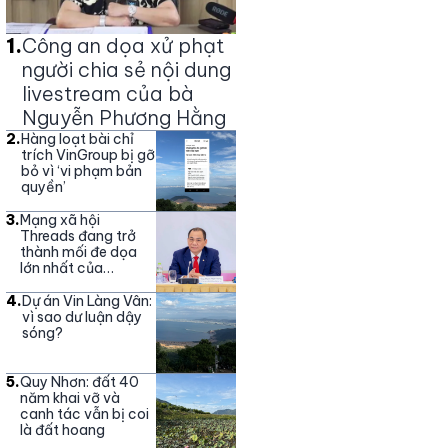
1
.
Công an dọa xử phạt
người chia sẻ nội dung
livestream của bà
Nguyễn Phương Hằng
2
.
Hàng loạt bài chỉ
trích VinGroup bị gỡ
bỏ vì ‘vi phạm bản
quyền’
3
.
Mạng xã hội
Threads đang trở
thành mối đe dọa
lớn nhất của
Vingroup
4
.
Dự án Vin Làng Vân:
vì sao dư luận dậy
sóng?
5
.
Quy Nhơn: đất 40
năm khai vỡ và
canh tác vẫn bị coi
là đất hoang