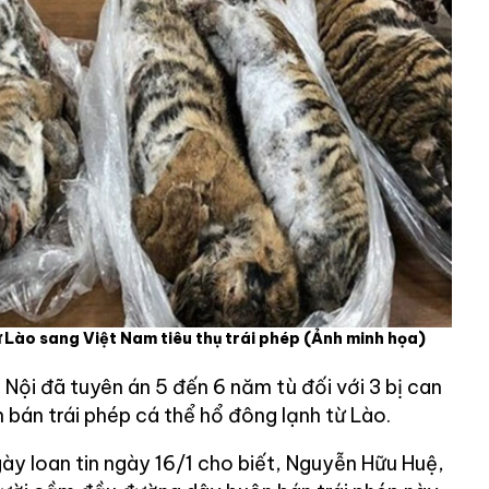
 Lào sang Việt Nam tiêu thụ trái phép (Ảnh minh họa)
Nội đã tuyên án 5 đến 6 năm tù đối với 3 bị can
 bán trái phép cá thể hổ đông lạnh từ Lào.
ày loan tin ngày 16/1 cho biết, Nguyễn Hữu Huệ,