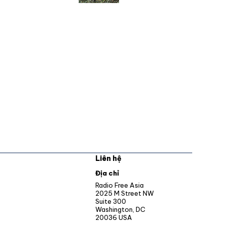
Liên hệ
pens in new window
Địa chỉ
Opens in new window
Radio Free Asia
2025 M Street NW
ens in new window
Suite 300
Washington, DC
Opens in new window
20036 USA