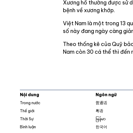
Xương hổ thường được sử dụ
bệnh về xương khớp.
Việt Nam là một trong 13 qu
số này đang ngày càng giả
Theo thống kê của Quỹ bảo 
Nam còn 30 cá thể thì đến 
Nội dung
Ngôn ngữ
Trong nước
普通话
Thế giới
粤语
Thời Sự
မြန်မာ
Bình luận
한국어