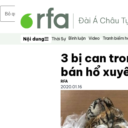
Bỏ qua nội dung chính
Bình luận
Video
Tranh biếm 
Nội dung
Thời Sự
Nội dung
3 bị can tr
bán hổ xuyê
RFA
2020.01.16