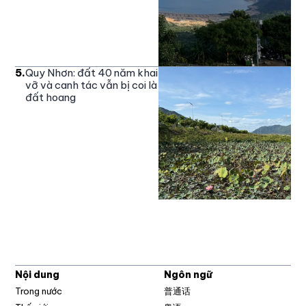
5
.
Quy Nhơn: đất 40 năm khai
vỡ và canh tác vẫn bị coi là
đất hoang
Nội dung
Ngôn ngữ
Trong nước
普通话