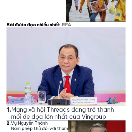
Bài được đọc nhiều nhất
RFA
1
.
Mạng xã hội Threads đang trở thành
mối đe dọa lớn nhất của Vingroup
2
.
Vụ Nguyễn Thành
Nam:phép thử đối với tham