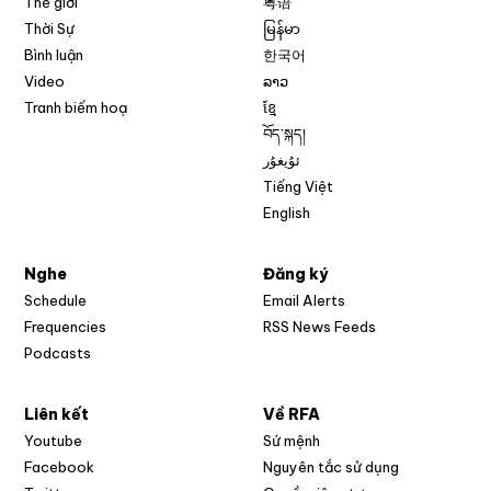
Thế giới
粤语
Thời Sự
မြန်မာ
Bình luận
한국어
Video
ລາວ
Tranh biếm hoạ
ខ្មែ
བོད་སྐད།
ئۇيغۇر
Tiếng Việt
English
Nghe
Đăng ký
Schedule
Email Alerts
Opens in new w
Frequencies
RSS News Feeds
Podcasts
Liên kết
Về RFA
Opens in new window
Youtube
Sứ mệnh
Opens in new window
Facebook
Nguyên tắc sử dụng
Opens in new window