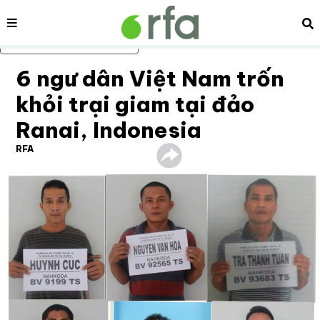
Nội dung
Tì
Bỏ qua nội dung chính
6 ngư dân Việt Nam trốn
khỏi trại giam tại đảo
Ranai, Indonesia
RFA