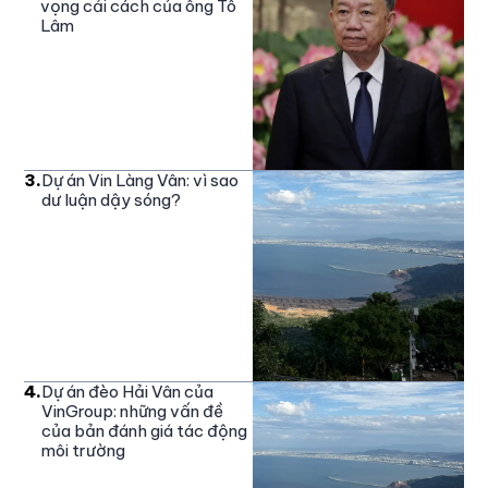
vọng cải cách của ông Tô
Lâm
3
.
Dự án Vin Làng Vân: vì sao
dư luận dậy sóng?
4
.
Dự án đèo Hải Vân của
VinGroup: những vấn đề
của bản đánh giá tác động
môi trường