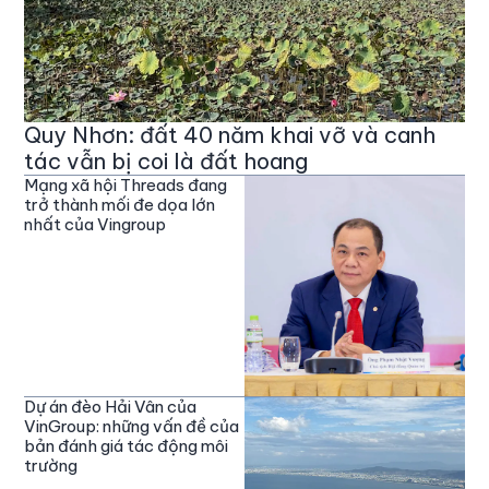
Quy Nhơn: đất 40 năm khai vỡ và canh
tác vẫn bị coi là đất hoang
Mạng xã hội Threads đang
trở thành mối đe dọa lớn
nhất của Vingroup
Dự án đèo Hải Vân của
VinGroup: những vấn đề của
bản đánh giá tác động môi
trường