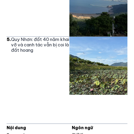
5
.
Quy Nhơn: đất 40 năm khai
vỡ và canh tác vẫn bị coi là
đất hoang
Nội dung
Ngôn ngữ