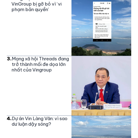
VinGroup bị gỡ bỏ vì ‘vi
phạm bản quyền’
3
.
Mạng xã hội Threads đang
trở thành mối đe dọa lớn
nhất của Vingroup
4
.
Dự án Vin Làng Vân: vì sao
dư luận dậy sóng?