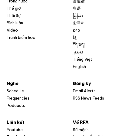
Trong nước
普通话
Thế giới
粤语
Thời Sự
မြန်မာ
Bình luận
한국어
Video
ລາວ
Tranh biếm hoạ
ខ្មែ
བོད་སྐད།
ئۇيغۇر
Tiếng Việt
English
Nghe
Đăng ký
Schedule
Email Alerts
Opens in new w
Frequencies
RSS News Feeds
Podcasts
Liên kết
Về RFA
Opens in new window
Youtube
Sứ mệnh
Opens in new window