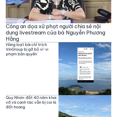
Công an dọa xử phạt người chia sẻ nội
dung livestream của bà Nguyễn Phương
Hằng
Hàng loạt bài chỉ trích
VinGroup bị gỡ bỏ vì ‘vi
phạm bản quyền’
Quy Nhơn: đất 40 năm khai
vỡ và canh tác vẫn bị coi là
đất hoang