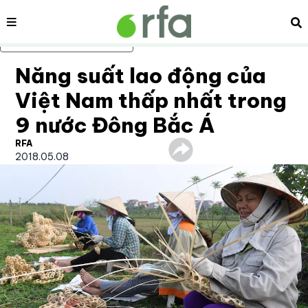
Nội dung
Tì
Bỏ qua nội dung chính
Năng suất lao động của
Việt Nam thấp nhất trong
9 nước Đông Bắc Á
RFA
2018.05.08