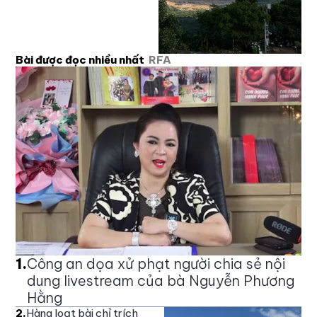
Bài được đọc nhiều nhất
RFA
1
.
Công an dọa xử phạt người chia sẻ nội
dung livestream của bà Nguyễn Phương
Hằng
2
.
Hàng loạt bài chỉ trích