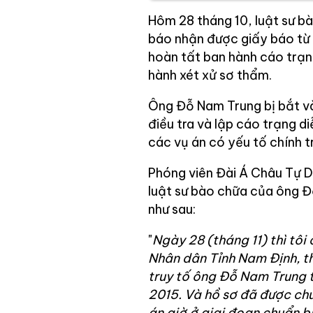
Hôm 28 tháng 10, luật sư 
báo nhận được giấy báo từ 
hoàn tất ban hành cáo trạn
hành xét xử sơ thẩm.
Ông Đỗ Nam Trung bị bắt và
điều tra và lập cáo trạng di
các vụ án có yếu tố chính tr
Phóng viên Đài Á Châu Tự D
luật sư bào chữa của ông Đỗ
như sau:
"
Ngày 28 (tháng 11) thì tô
Nhân dân Tỉnh Nam Định, t
truy tố ông Đỗ Nam Trung t
2015. Và hồ sơ đã được ch
án giờ ở giai đoạn chuẩn bị