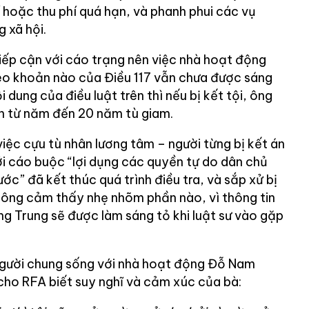
í hoặc thu phí quá hạn, và phanh phui các vụ
 xã hội.
tiếp cận với cáo trạng nên việc nhà hoạt động
eo khoản nào của Điều 117 vẫn chưa được sáng
i dung của điều luật trên thì nếu bị kết tội, ông
án từ năm đến 20 năm tù giam.
việc cựu tù nhân lương tâm – người từng bị kết án
ới cáo buộc “lợi dụng các quyền tự do dân chủ
ớc” đã kết thúc quá trình điều tra, và sắp xử bị
a ông cảm thấy nhẹ nhõm phần nào, vì thông tin
ng Trung sẽ được làm sáng tỏ khi luật sư vào gặp
người chung sống với nhà hoạt động Đỗ Nam
 cho RFA biết suy nghĩ và cảm xúc của bà: