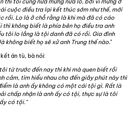
in thì tôi cũng nửa mừng nửa lo, bởi vì mừng ở
ái cuộc điều tra lại kết thúc sớm như thế, mới
 rồi. Lo là ở chỗ rằng là khi mà đã có cáo
i thì không biết là phía bên họ điều tra anh
u tôi lo lắng là tội danh đã có rồi. Gia đình
à không biết họ sẽ xử anh Trung thế nào.
"
kết án tù, bà nói:
ôi từ trước đến nay thì khi mà quen biết rồi
tình cảm, tìm hiểu nhau cho đến giây phút này thì
iểm là anh ấy không có một cái tội gì. Rất là
ải chấp nhận là anh ấy có tội, thực sự là tôi
ấy có tội."