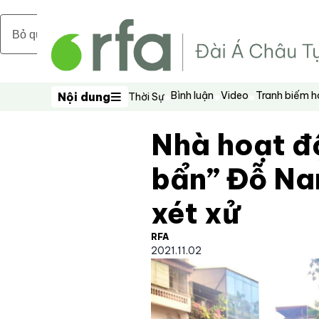
Bỏ qua nội dung chính
Bình luận
Video
Tranh biếm 
Nội dung
Thời Sự
Nội dung
Nhà hoạt đ
bẩn” Đỗ Na
xét xử
RFA
2021.11.02