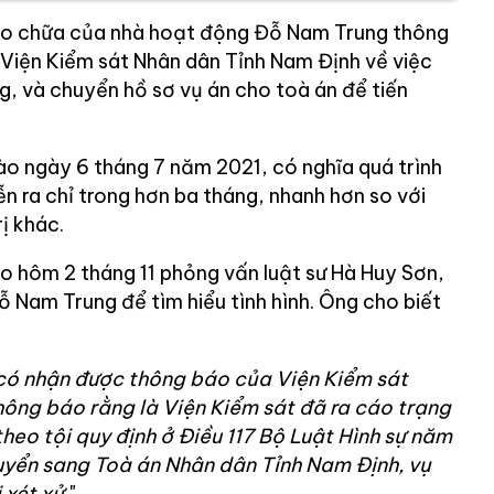
bào chữa của nhà hoạt động Đỗ Nam Trung thông
Viện Kiểm sát Nhân dân Tỉnh Nam Định về việc
g, và chuyển hồ sơ vụ án cho toà án để tiến
o ngày 6 tháng 7 năm 2021, có nghĩa quá trình
ễn ra chỉ trong hơn ba tháng, nhanh hơn so với
ị khác.
o hôm 2 tháng 11 phỏng vấn luật sư Hà Huy Sơn,
 Nam Trung để tìm hiểu tình hình. Ông cho biết
i có nhận được thông báo của Viện Kiểm sát
hông báo rằng là Viện Kiểm sát đã ra cáo trạng
heo tội quy định ở Điều 117 Bộ Luật Hình sự năm
uyển sang Toà án Nhân dân Tỉnh Nam Định, vụ
 xét xử.
"