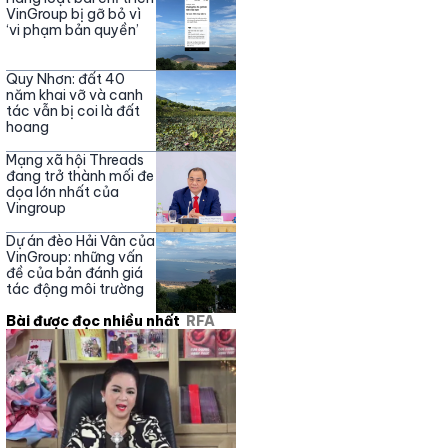
Nguyễn Phương Hằng
VinGroup bị gỡ bỏ vì
‘vi phạm bản quyền’
Quy Nhơn: đất 40
năm khai vỡ và canh
tác vẫn bị coi là đất
hoang
Mạng xã hội Threads
đang trở thành mối đe
dọa lớn nhất của
Vingroup
Dự án đèo Hải Vân của
VinGroup: những vấn
đề của bản đánh giá
tác động môi trường
Bài được đọc nhiều nhất
RFA