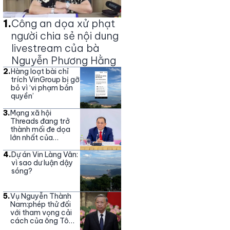
1
.
Công an dọa xử phạt
người chia sẻ nội dung
livestream của bà
Nguyễn Phương Hằng
2
.
Hàng loạt bài chỉ
trích VinGroup bị gỡ
bỏ vì ‘vi phạm bản
quyền’
3
.
Mạng xã hội
Threads đang trở
thành mối đe dọa
lớn nhất của
Vingroup
4
.
Dự án Vin Làng Vân:
vì sao dư luận dậy
sóng?
5
.
Vụ Nguyễn Thành
Nam:phép thử đối
với tham vọng cải
cách của ông Tô
Lâm