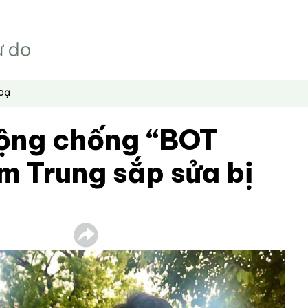
hoạ
ộng chống “BOT
m Trung sắp sửa bị