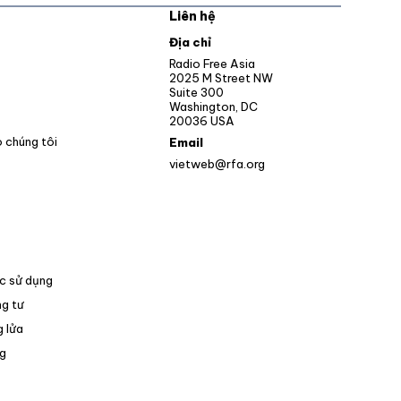
Liên hệ
pens in new window
Địa chỉ
Opens in new window
Radio Free Asia
2025 M Street NW
ens in new window
Suite 300
Washington, DC
Opens in new window
20036 USA
o chúng tôi
Email
vietweb@rfa.org
c sử dụng
g tư
 lửa
Opens in new window
g
pens in new window