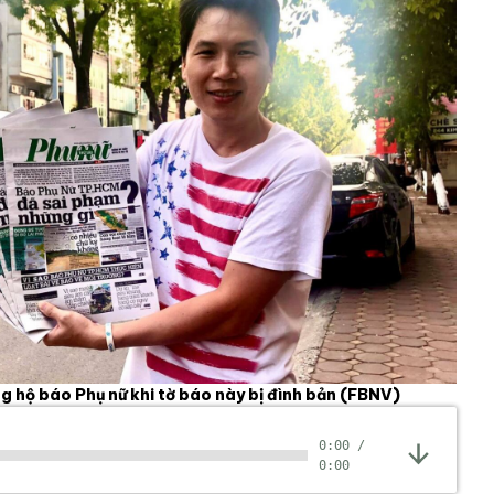
 hộ báo Phụ nữ khi tờ báo này bị đình bản
(FBNV)
0:00
/
0:00