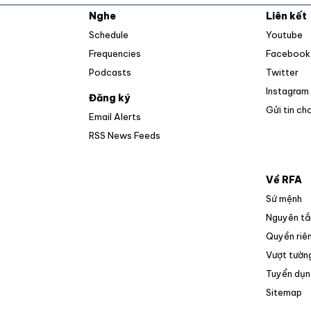
Nghe
Liên kết
O
Schedule
Youtube
Frequencies
Facebook
Op
Podcasts
Twitter
Instagram
Đăng ký
Gửi tin ch
Email Alerts
Opens in new window
RSS News Feeds
Về RFA
Sứ mệnh
Nguyên tắ
Quyền riên
Vượt tường
Tuyển dụn
O
Sitemap