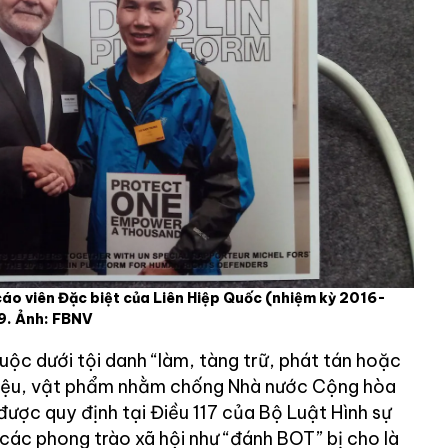
o viên Đặc biệt của Liên Hiệp Quốc (nhiệm kỳ 2016-
9. Ảnh: FBNV
ộc dưới tội danh “làm, tàng trữ, phát tán hoặc
i liệu, vật phẩm nhằm chống Nhà nước Cộng hòa
được quy định tại Điều 117 của Bộ Luật Hình sự
các phong trào xã hội như “đánh BOT” bị cho là