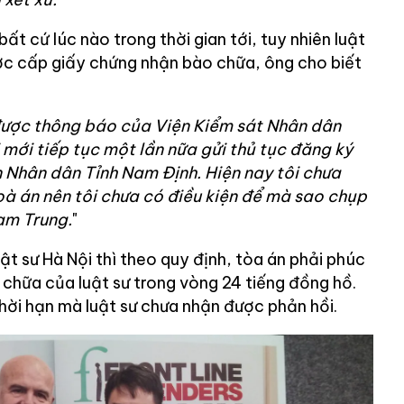
bất cứ lúc nào trong thời gian tới, tuy nhiên luật
ợc cấp giấy chứng nhận bào chữa, ông cho biết
 được thông báo của Viện Kiểm sát Nhân dân
 mới tiếp tục một lần nữa gửi thủ tục đăng ký
 Nhân dân Tỉnh Nam Định. Hiện nay tôi chưa
à án nên tôi chưa có điều kiện để mà sao chụp
am Trung.
"
t sư Hà Nội thì theo quy định, tòa án phải phúc
chữa của luật sư trong vòng 24 tiếng đồng hồ.
hời hạn mà luật sư chưa nhận được phản hồi.