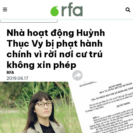
Nội dung
Tì
Bỏ qua nội dung chính
Nhà hoạt động Huỳnh
Thục Vy bị phạt hành
chính vì rời nơi cư trú
không xin phép
RFA
2019.06.17