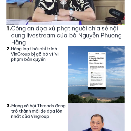
1
.
Công an dọa xử phạt người chia sẻ nội
dung livestream của bà Nguyễn Phương
Hằng
2
.
Hàng loạt bài chỉ trích
VinGroup bị gỡ bỏ vì ‘vi
phạm bản quyền’
3
.
Mạng xã hội Threads đang
trở thành mối đe dọa lớn
nhất của Vingroup