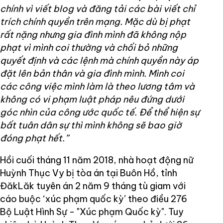
chính vì viết blog và đăng tải các bài viết chỉ
trích chính quyền trên mạng. Mặc dù bị phạt
rất nặng nhưng gia đình mình đã không nộp
phạt vì mình coi thường và chối bỏ những
quyết định và các lệnh mà chính quyền này áp
đặt lên bản thân và gia đình mình. Mình coi
các công việc mình làm là theo lương tâm và
không có vi phạm luật pháp nêu đứng dưới
góc nhìn của công ước quốc tế. Để thể hiện sự
bất tuân dân sự thì mình không sẽ bao giờ
đóng phạt hết.”
Hồi cuối tháng 11 năm 2018, nhà hoạt động nữ
Huỳnh Thục Vy bị tòa án tại Buôn Hồ, tỉnh
ĐăkLăk tuyên án 2 năm 9 tháng tù giam với
cáo buộc ‘xúc phạm quốc kỳ’ theo điều 276
Bộ Luật Hình Sự - "Xúc phạm Quốc kỳ". Tuy