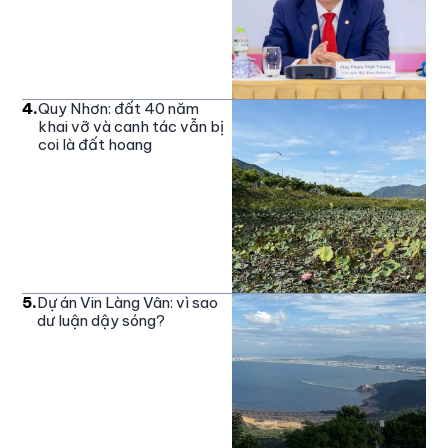
4
.
Quy Nhơn: đất 40 năm
khai vỡ và canh tác vẫn bị
coi là đất hoang
5
.
Dự án Vin Làng Vân: vì sao
dư luận dậy sóng?