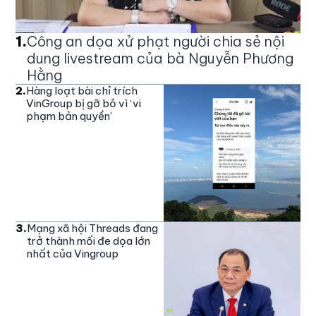
1
.
Công an dọa xử phạt người chia sẻ nội
dung livestream của bà Nguyễn Phương
Hằng
2
.
Hàng loạt bài chỉ trích
VinGroup bị gỡ bỏ vì ‘vi
phạm bản quyền’
3
.
Mạng xã hội Threads đang
trở thành mối đe dọa lớn
nhất của Vingroup