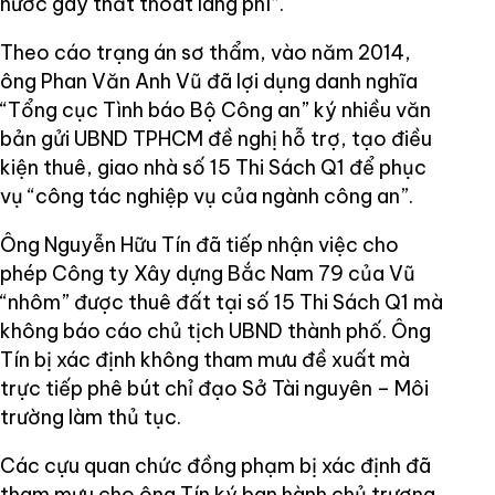
nước gây thất thoát lãng phí”.
Theo cáo trạng án sơ thẩm, vào năm 2014,
ông Phan Văn Anh Vũ đã lợi dụng danh nghĩa
“Tổng cục Tình báo Bộ Công an” ký nhiều văn
bản gửi UBND TPHCM đề nghị hỗ trợ, tạo điều
kiện thuê, giao nhà số 15 Thi Sách Q1 để phục
vụ “công tác nghiệp vụ của ngành công an”.
Ông Nguyễn Hữu Tín đã tiếp nhận việc cho
phép Công ty Xây dựng Bắc Nam 79 của Vũ
“nhôm” được thuê đất tại số 15 Thi Sách Q1 mà
không báo cáo chủ tịch UBND thành phố. Ông
Tín bị xác định không tham mưu đề xuất mà
trực tiếp phê bút chỉ đạo Sở Tài nguyên – Môi
trường làm thủ tục.
Các cựu quan chức đồng phạm bị xác định đã
tham mưu cho ông Tín ký ban hành chủ trương,