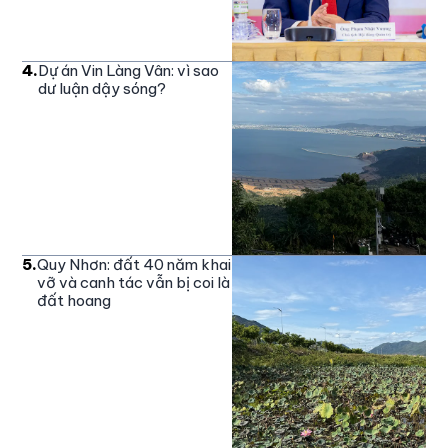
4
.
Dự án Vin Làng Vân: vì sao
dư luận dậy sóng?
5
.
Quy Nhơn: đất 40 năm khai
vỡ và canh tác vẫn bị coi là
đất hoang