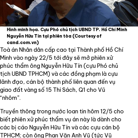
Hình minh họa. Cựu Phó chủ tịch UBND TP. Hồ Chí Minh
Nguyễn Hữu Tín tại phiên tòa
(Courtesy of
cand.com.vn)
Toà án Nhân dân cấp cao tại Thành phố Hồ Chí
Minh vào ngày 22/5 tới đây sẽ mở phiên xử
phúc thẩm ông Nguyễn Hữu Tín (cựu Phó chủ
tịch UBND TPHCM) và các đồng phạm là cựu
lãnh đạo, cán bộ thành phố liên quan đến vụ
giao đất vàng số 15 Thi Sách, Q1 cho Vũ
“nhôm”.
Truyền thông trong nước loan tin hôm 12/5 cho
biết phiên xử phúc thẩm vụ án này là dành cho
các bị cáo Nguyễn Hữu Tín và các cựu cán bộ
TPHCM; còn ông Phan Văn Anh Vũ (tức Vũ