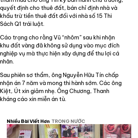
quyết định cho thuê đất, bán chỉ định nhà và
khấu trừ tiền thuê đất đối với nhà số 15 Thi
Sách Q1 trái luật.
Cáo trạng cho rằng Vũ “nhôm” sau khi nhận
khu đất vàng đã không sử dụng vào mục đích
nghiệp vụ mà thực hiện xây dựng để thu lợi cá
nhân.
Sau phiên sơ thẩm, ông Nguyễn Hữu Tín chấp
nhận án 7 năm và mong thi hành sớm. Các ông
Kiệt, Út xin giảm nhẹ. Ông Chương, Thanh
kháng cáo xin miễn án tù.
Nhiều Bài Viết Hơn
TRONG NƯỚC