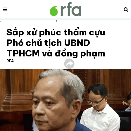
Nội dung
Tì
Bỏ qua nội dung chính
Sắp xử phúc thẩm cựu
Phó chủ tịch UBND
TPHCM và đồng phạm
RFA