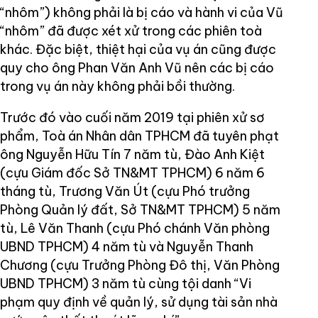
“nhôm”) không phải là bị cáo và hành vi của Vũ
“nhôm” đã được xét xử trong các phiên toà
khác. Đặc biệt, thiệt hại của vụ án cũng được
quy cho ông Phan Văn Anh Vũ nên các bị cáo
trong vụ án này không phải bồi thường.
Trước đó vào cuối năm 2019 tại phiên xử sơ
phẩm, Toà án Nhân dân TPHCM đã tuyên phạt
ông Nguyễn Hữu Tín 7 năm tù, Đào Anh Kiệt
(cựu Giám đốc Sở TN&MT TPHCM) 6 năm 6
tháng tù, Trương Văn Út (cựu Phó trưởng
Phòng Quản lý đất, Sở TN&MT TPHCM) 5 năm
tù, Lê Văn Thanh (cựu Phó chánh Văn phòng
UBND TPHCM) 4 năm tù và Nguyễn Thanh
Chương (cựu Trưởng Phòng Đô thị, Văn Phòng
UBND TPHCM) 3 năm tù cùng tội danh “Vi
phạm quy định về quản lý, sử dụng tài sản nhà