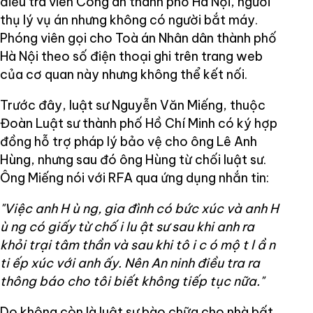
điều tra viên Công an thành phố Hà Nội, người
thụ lý vụ án nhưng không có người bắt máy.
Phóng viên gọi cho Toà án Nhân dân thành phố
Hà Nội theo số điện thoại ghi trên trang web
của cơ quan này nhưng không thể kết nối.
Trước đây, luật sư Nguyễn Văn Miếng, thuộc
Đoàn Luật sư thành phố Hồ Chí Minh có ký hợp
đồng hỗ trợ pháp lý bảo vệ cho ông Lê Anh
Hùng, nhưng sau đó ông Hùng từ chối luật sư.
Ông Miếng nói với RFA qua ứng dụng nhắn tin:
"Việc anh H
ù
ng, gia đình có bức xúc và anh H
ù
ng có giấy từ chố
i lu
ật sư sau khi anh ra
khỏi trại tâm thần và sau khi tô
i c
ó mộ
t l
ầ
n
ti
ếp xúc với anh ấy.
Nên An ninh điều tra ra
thông báo cho tôi biết không tiếp tục nữa."
Do không còn là luật sư bào chữa cho nhà bất