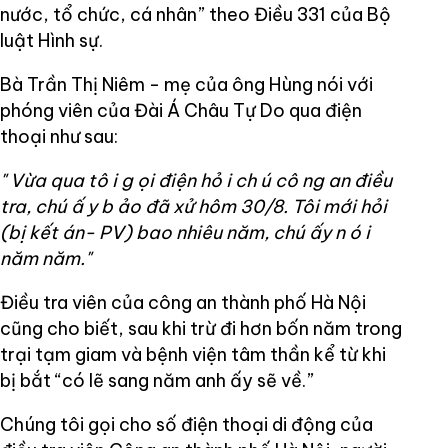
nước, tổ chức, cá nhân” theo Điều 331 của Bộ
luật Hình sự.
Bà Trần Thị Niêm - mẹ của ông Hùng nói với
phóng viên của Đài Á Châu Tự Do qua điện
thoại như sau:
"
Vừa qua tô
i g
ọi điện hỏ
i ch
ú cô
ng an
điều
tra, chú ấ
y b
ảo đã xử hôm 30/8. Tôi mới hỏi
(bị kết án- PV) bao nhiêu năm, chú ấy n
ó
i
năm năm."
Điều tra viên của công an thành phố Hà Nội
cũng cho biết, sau khi trừ đi hơn bốn năm trong
trại tạm giam và bệnh viện tâm thần kể từ khi
bị bắt “có lẽ sang năm anh ấy sẽ về.”
Chúng tôi gọi cho số điện thoại di động của