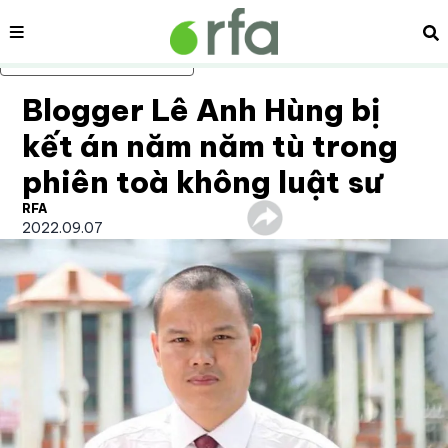
Nội dung
Tì
Bỏ qua nội dung chính
Blogger Lê Anh Hùng bị
kết án năm năm tù trong
phiên toà không luật sư
RFA
2022.09.07