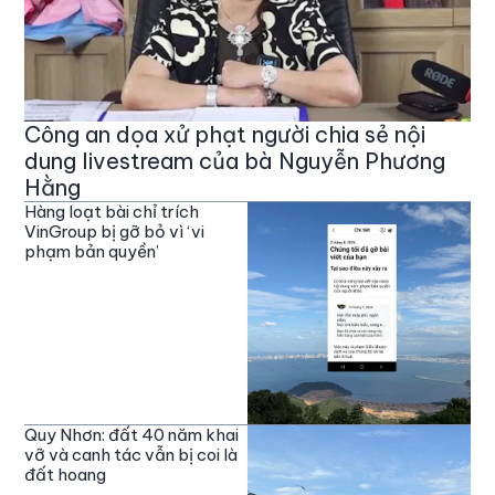
Công an dọa xử phạt người chia sẻ nội
dung livestream của bà Nguyễn Phương
Hằng
Hàng loạt bài chỉ trích
VinGroup bị gỡ bỏ vì ‘vi
phạm bản quyền’
Quy Nhơn: đất 40 năm khai
vỡ và canh tác vẫn bị coi là
đất hoang