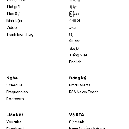
Thế giới
粤语
Thời Sự
မြန်မာ
Bình luận
한국어
Video
ລາວ
Tranh biếm hoạ
ខ្មែ
བོད་སྐད།
ئۇيغۇر
Tiếng Việt
English
Nghe
Đăng ký
Schedule
Email Alerts
Opens in new w
Frequencies
RSS News Feeds
Podcasts
Liên kết
Về RFA
Opens in new window
Youtube
Sứ mệnh
Opens in new window
Facebook
Nguyên tắc sử dụng