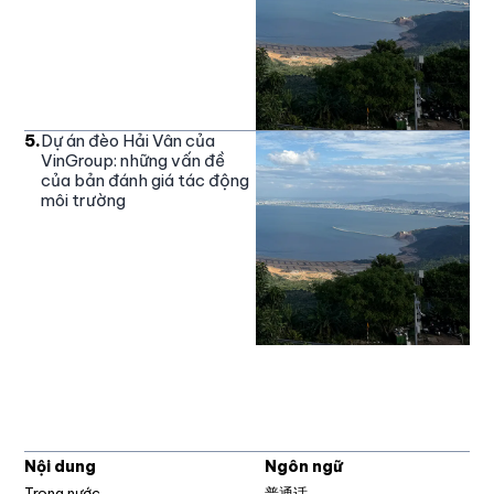
5
.
Dự án đèo Hải Vân của
VinGroup: những vấn đề
của bản đánh giá tác động
môi trường
Nội dung
Ngôn ngữ
Trong nước
普通话