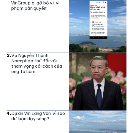
VinGroup bị gỡ bỏ vì ‘vi
phạm bản quyền’
3
.
Vụ Nguyễn Thành
Nam:phép thử đối với
tham vọng cải cách của
ông Tô Lâm
4
.
Dự án Vin Làng Vân: vì sao
dư luận dậy sóng?