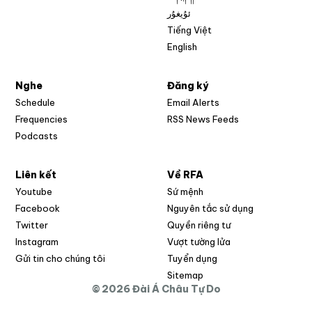
ئۇيغۇر
Tiếng Việt
English
Nghe
Đăng ký
Schedule
Email Alerts
Opens in new w
Frequencies
RSS News Feeds
Podcasts
Liên kết
Về RFA
Opens in new window
Youtube
Sứ mệnh
Opens in new window
Facebook
Nguyên tắc sử dụng
Opens in new window
Twitter
Quyền riêng tư
Opens in new window
Instagram
Vượt tường lửa
Opens in new window
Gửi tin cho chúng tôi
Tuyển dụng
Opens in new window
Sitemap
© 2026 Đài Á Châu Tự Do