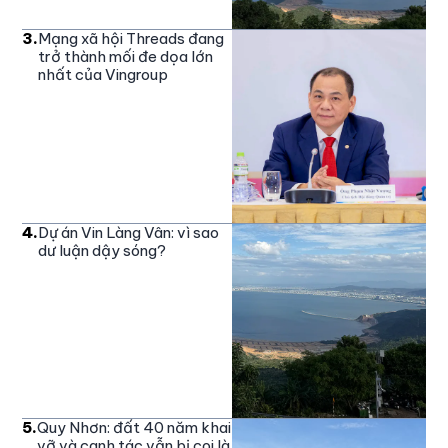
3
.
Mạng xã hội Threads đang
trở thành mối đe dọa lớn
nhất của Vingroup
4
.
Dự án Vin Làng Vân: vì sao
dư luận dậy sóng?
5
.
Quy Nhơn: đất 40 năm khai
vỡ và canh tác vẫn bị coi là