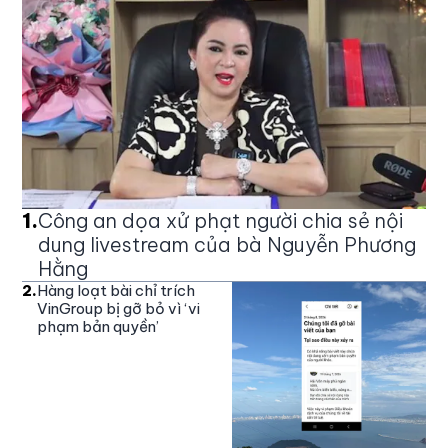
1
.
Công an dọa xử phạt người chia sẻ nội
dung livestream của bà Nguyễn Phương
Hằng
2
.
Hàng loạt bài chỉ trích
VinGroup bị gỡ bỏ vì ‘vi
phạm bản quyền’