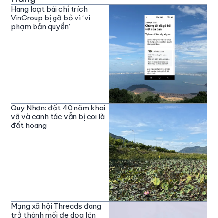
Hàng loạt bài chỉ trích
VinGroup bị gỡ bỏ vì ‘vi
phạm bản quyền’
Quy Nhơn: đất 40 năm khai
vỡ và canh tác vẫn bị coi là
đất hoang
Mạng xã hội Threads đang
trở thành mối đe dọa lớn