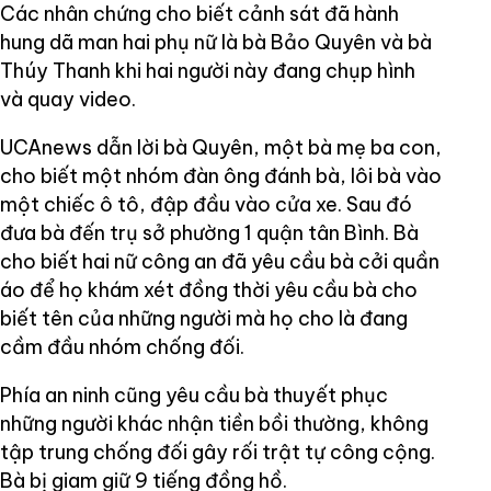
Các nhân chứng cho biết cảnh sát đã hành
hung dã man hai phụ nữ là bà Bảo Quyên và bà
Thúy Thanh khi hai người này đang chụp hình
và quay video.
UCAnews dẫn lời bà Quyên, một bà mẹ ba con,
cho biết một nhóm đàn ông đánh bà, lôi bà vào
một chiếc ô tô, đập đầu vào cửa xe. Sau đó
đưa bà đến trụ sở phường 1 quận tân Bình. Bà
cho biết hai nữ công an đã yêu cầu bà cởi quần
áo để họ khám xét đồng thời yêu cầu bà cho
biết tên của những người mà họ cho là đang
cầm đầu nhóm chống đối.
Phía an ninh cũng yêu cầu bà thuyết phục
những người khác nhận tiền bồi thường, không
tập trung chống đối gây rối trật tự công cộng.
Bà bị giam giữ 9 tiếng đồng hồ.