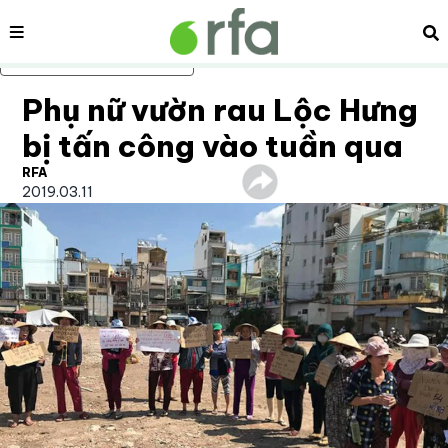
Nội dung
Tì
Bỏ qua nội dung chính
Phụ nữ vườn rau Lộc Hưng
bị tấn công vào tuần qua
RFA
2019.03.11