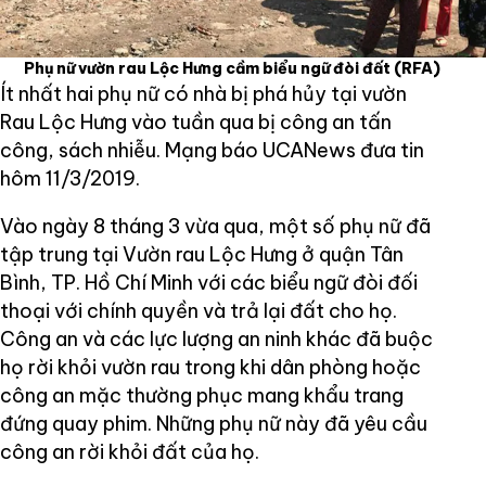
Phụ nữ vườn rau Lộc Hưng cầm biểu ngữ đòi đất
(RFA)
Ít nhất hai phụ nữ có nhà bị phá hủy tại vườn
Rau Lộc Hưng vào tuần qua bị công an tấn
công, sách nhiễu. Mạng báo UCANews đưa tin
hôm 11/3/2019.
Vào ngày 8 tháng 3 vừa qua, một số phụ nữ đã
tập trung tại Vườn rau Lộc Hưng ở quận Tân
Bình, TP. Hồ Chí Minh với các biểu ngữ đòi đối
thoại với chính quyền và trả lại đất cho họ.
Công an và các lực lượng an ninh khác đã buộc
họ rời khỏi vườn rau trong khi dân phòng hoặc
công an mặc thường phục mang khẩu trang
đứng quay phim. Những phụ nữ này đã yêu cầu
công an rời khỏi đất của họ.