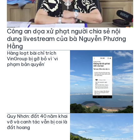
Công an dọa xử phạt người chia sẻ nội
dung livestream của bà Nguyễn Phương
Hằng
Hàng loạt bài chỉ trích
VinGroup bị gỡ bỏ vì ‘vi
phạm bản quyền’
Quy Nhơn: đất 40 năm khai
vỡ và canh tác vẫn bị coi là
đất hoang