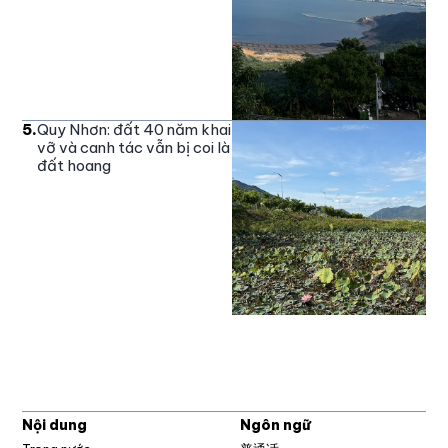
5
.
Quy Nhơn: đất 40 năm khai
vỡ và canh tác vẫn bị coi là
đất hoang
Nội dung
Ngôn ngữ