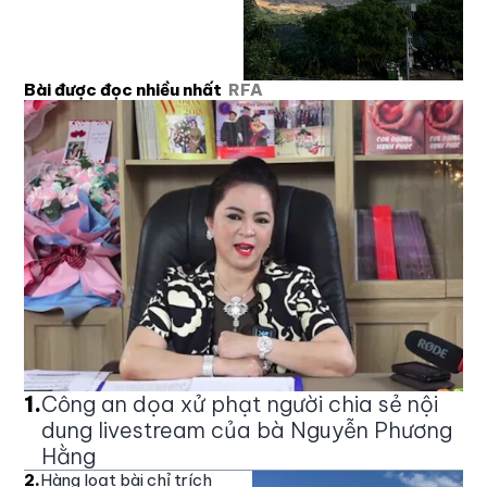
Bài được đọc nhiều nhất
RFA
1
.
Công an dọa xử phạt người chia sẻ nội
dung livestream của bà Nguyễn Phương
Hằng
2
.
Hàng loạt bài chỉ trích