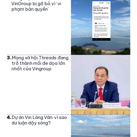
VinGroup bị gỡ bỏ vì ‘vi
phạm bản quyền’
3
.
Mạng xã hội Threads đang
trở thành mối đe dọa lớn
nhất của Vingroup
4
.
Dự án Vin Làng Vân: vì sao
dư luận dậy sóng?