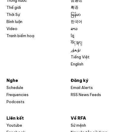
Trong nước
普通话
Thế giới
粤语
Thời Sự
မြန်မာ
Bình luận
한국어
Video
ລາວ
Tranh biếm hoạ
ខ្មែ
བོད་སྐད།
ئۇيغۇر
Tiếng Việt
English
Nghe
Đăng ký
Schedule
Email Alerts
Opens in new w
Frequencies
RSS News Feeds
Podcasts
Liên kết
Về RFA
Opens in new window
Youtube
Sứ mệnh
Opens in new window