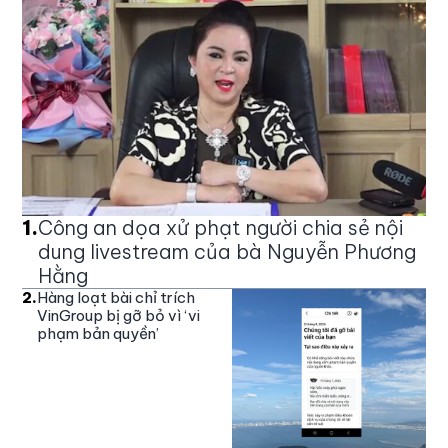
1
.
Công an dọa xử phạt người chia sẻ nội
dung livestream của bà Nguyễn Phương
Hằng
2
.
Hàng loạt bài chỉ trích
VinGroup bị gỡ bỏ vì ‘vi
phạm bản quyền’