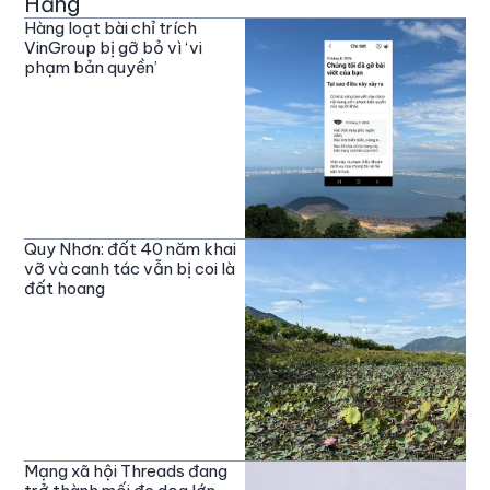
Hằng
Hàng loạt bài chỉ trích
VinGroup bị gỡ bỏ vì ‘vi
phạm bản quyền’
Quy Nhơn: đất 40 năm khai
vỡ và canh tác vẫn bị coi là
đất hoang
Mạng xã hội Threads đang