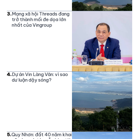
3
.
Mạng xã hội Threads đang
trở thành mối đe dọa lớn
nhất của Vingroup
4
.
Dự án Vin Làng Vân: vì sao
dư luận dậy sóng?
5
.
Quy Nhơn: đất 40 năm khai