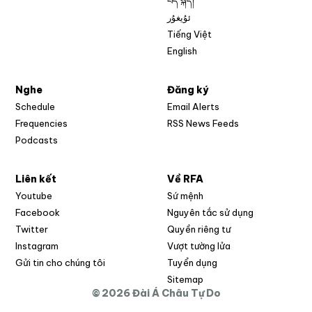
བོད་སྐད།
ئۇيغۇر
Tiếng Việt
English
Nghe
Đăng ký
Schedule
Email Alerts
Opens in new w
Frequencies
RSS News Feeds
Podcasts
Liên kết
Về RFA
Opens in new window
Youtube
Sứ mệnh
Opens in new window
Facebook
Nguyên tắc sử dụng
Opens in new window
Twitter
Quyền riêng tư
Opens in new window
Instagram
Vượt tường lửa
Opens in new window
Gửi tin cho chúng tôi
Tuyển dụng
Opens in new window
Sitemap
© 2026 Đài Á Châu Tự Do