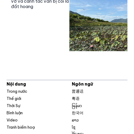
vỡ và canh tác vẫn bị coi là
đất hoang
Nội dung
Ngôn ngữ
Trong nước
普通话
Thế giới
粤语
Thời Sự
မြန်မာ
Bình luận
한국어
Video
ລາວ
Tranh biếm hoạ
ខ្មែ