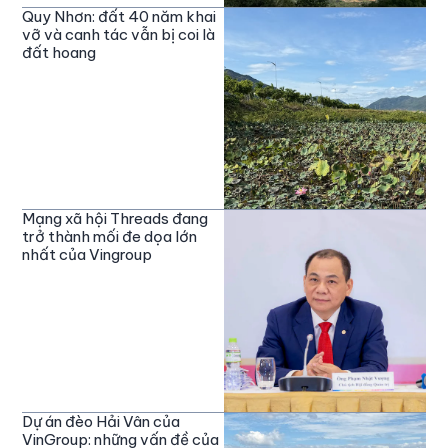
Quy Nhơn: đất 40 năm khai
vỡ và canh tác vẫn bị coi là
đất hoang
Mạng xã hội Threads đang
trở thành mối đe dọa lớn
nhất của Vingroup
Dự án đèo Hải Vân của
VinGroup: những vấn đề của