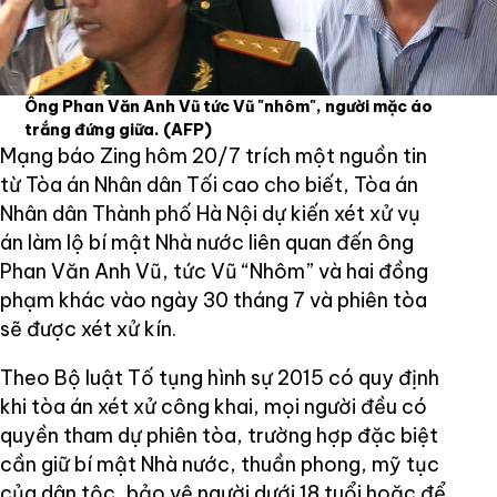
Ông Phan Văn Anh Vũ tức Vũ "nhôm", người mặc áo
trắng đứng giữa.
(AFP)
Mạng báo Zing hôm 20/7 trích một nguồn tin
từ Tòa án Nhân dân Tối cao cho biết, Tòa án
Nhân dân Thành phố Hà Nội dự kiến xét xử vụ
án làm lộ bí mật Nhà nước liên quan đến ông
Phan Văn Anh Vũ, tức Vũ “Nhôm” và hai đồng
phạm khác vào ngày 30 tháng 7 và phiên tòa
sẽ được xét xử kín.
Theo Bộ luật Tố tụng hình sự 2015 có quy định
khi tòa án xét xử công khai, mọi người đều có
quyền tham dự phiên tòa, trường hợp đặc biệt
cần giữ bí mật Nhà nước, thuần phong, mỹ tục
của dân tộc, bảo vệ người dưới 18 tuổi hoặc để