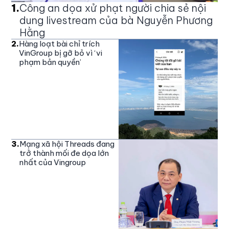
1
.
Công an dọa xử phạt người chia sẻ nội
dung livestream của bà Nguyễn Phương
Hằng
2
.
Hàng loạt bài chỉ trích
VinGroup bị gỡ bỏ vì ‘vi
phạm bản quyền’
3
.
Mạng xã hội Threads đang
trở thành mối đe dọa lớn
nhất của Vingroup