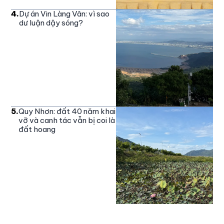
4
.
Dự án Vin Làng Vân: vì sao
dư luận dậy sóng?
5
.
Quy Nhơn: đất 40 năm khai
vỡ và canh tác vẫn bị coi là
đất hoang