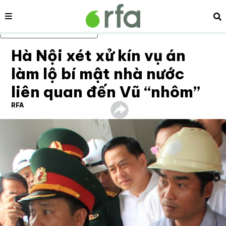
Nội dung
Tì
Bỏ qua nội dung chính
Hà Nội xét xử kín vụ án
làm lộ bí mật nhà nước
liên quan đến Vũ “nhôm”
RFA