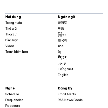
Nội dung
Ngôn ngữ
Trong nước
普通话
Thế giới
粤语
Thời Sự
မြန်မာ
Bình luận
한국어
Video
ລາວ
Tranh biếm hoạ
ខ្មែ
བོད་སྐད།
ئۇيغۇر
Tiếng Việt
English
Nghe
Đăng ký
Schedule
Email Alerts
Opens in new w
Frequencies
RSS News Feeds
Podcasts