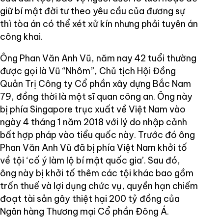
giữ bí mật đời tư theo yêu cầu của đương sự
thì tòa án có thể xét xử kín nhưng phải tuyên án
công khai.
Ông Phan Văn Anh Vũ, năm nay 42 tuổi thường
được gọi là Vũ “Nhôm”, Chủ tịch Hội Đồng
Quản Trị Công ty Cổ phần xây dựng Bắc Nam
79, đồng thời là một sĩ quan công an. Ông này
bị phía Singapore trục xuất về Việt Nam vào
ngày 4 tháng 1 năm 2018 với lý do nhập cảnh
bất hợp pháp vào tiểu quốc này. Trước đó ông
Phan Văn Anh Vũ đã bị phía Việt Nam khởi tố
về tội ‘cố ý làm lộ bí mật quốc gia’. Sau đó,
ông này bị khởi tố thêm các tội khác bao gồm
trốn thuế và lợi dụng chức vụ, quyền hạn chiếm
đoạt tài sản gây thiệt hại 200 tỷ đồng của
Ngân hàng Thương mại Cổ phần Đông Á.