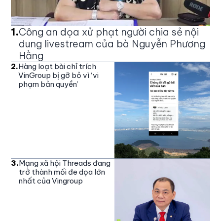
1
.
Công an dọa xử phạt người chia sẻ nội
dung livestream của bà Nguyễn Phương
Hằng
2
.
Hàng loạt bài chỉ trích
VinGroup bị gỡ bỏ vì ‘vi
phạm bản quyền’
3
.
Mạng xã hội Threads đang
trở thành mối đe dọa lớn
nhất của Vingroup