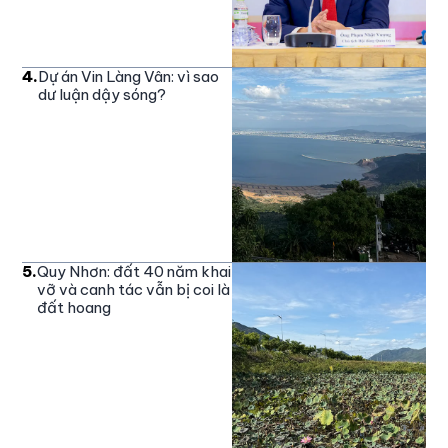
4
.
Dự án Vin Làng Vân: vì sao
dư luận dậy sóng?
5
.
Quy Nhơn: đất 40 năm khai
vỡ và canh tác vẫn bị coi là
đất hoang