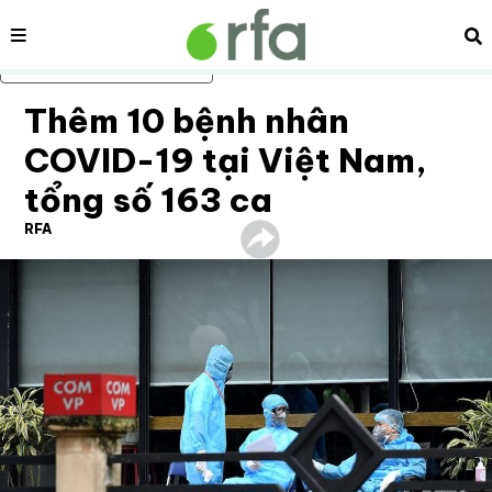
Nội dung
Tì
Bỏ qua nội dung chính
Thêm 10 bệnh nhân
COVID-19 tại Việt Nam,
tổng số 163 ca
RFA