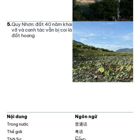
5
.
Quy Nhơn: đất 40 năm khai
vỡ và canh tác vẫn bị coi là
đất hoang
Nội dung
Ngôn ngữ
Trong nước
普通话
Thế giới
粤语
Thời Sự
မြန်မာ