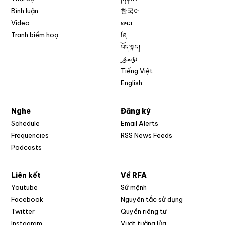
Bình luận
한국어
Video
ລາວ
Tranh biếm hoạ
ខ្មែ
བོད་སྐད།
ئۇيغۇر
Tiếng Việt
English
Nghe
Đăng ký
Schedule
Email Alerts
Opens in new w
Frequencies
RSS News Feeds
Podcasts
Liên kết
Về RFA
Opens in new window
Youtube
Sứ mệnh
Opens in new window
Facebook
Nguyên tắc sử dụng
Opens in new window
Twitter
Quyền riêng tư
Opens in new window
Instagram
Vượt tường lửa