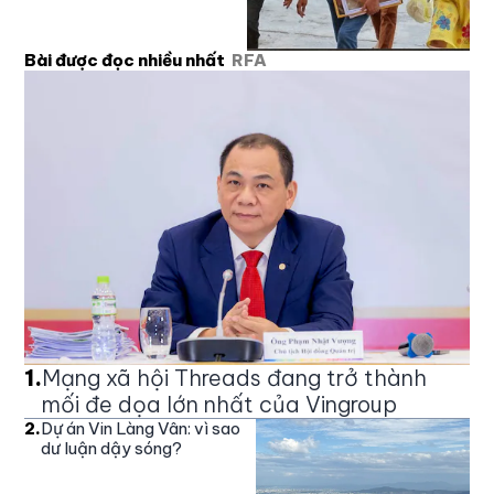
Bài được đọc nhiều nhất
RFA
1
.
Mạng xã hội Threads đang trở thành
mối đe dọa lớn nhất của Vingroup
2
.
Dự án Vin Làng Vân: vì sao
dư luận dậy sóng?