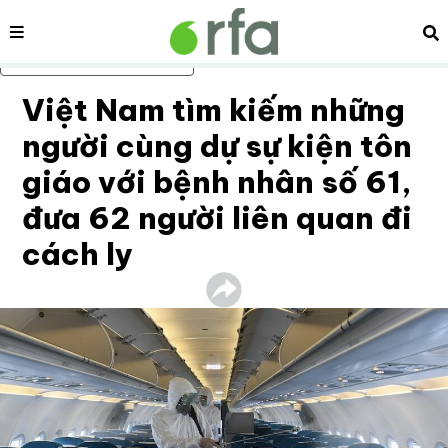
Nội dung
Tì
Bỏ qua nội dung chính
Việt Nam tìm kiếm những
người cùng dự sự kiện tôn
giáo với bệnh nhân số 61,
đưa 62 người liên quan đi
cách ly