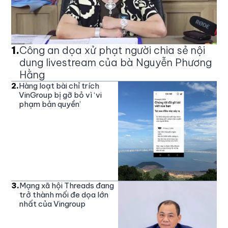
1
.
Công an dọa xử phạt người chia sẻ nội
dung livestream của bà Nguyễn Phương
Hằng
2
.
Hàng loạt bài chỉ trích
VinGroup bị gỡ bỏ vì ‘vi
phạm bản quyền’
3
.
Mạng xã hội Threads đang
trở thành mối đe dọa lớn
nhất của Vingroup