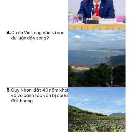
4
.
Dự án Vin Làng Vân: vì sao
dư luận dậy sóng?
5
.
Quy Nhơn: đất 40 năm khai
vỡ và canh tác vẫn bị coi là
đất hoang