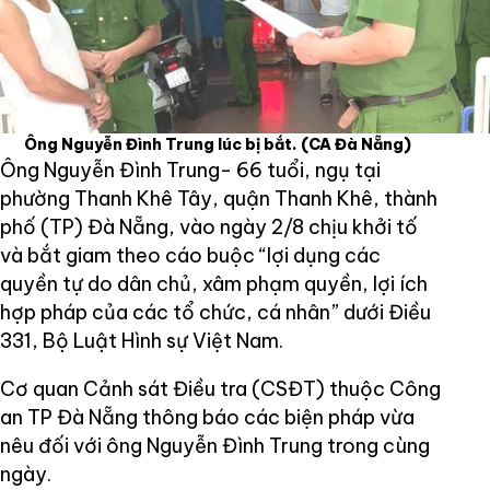
Ông Nguyễn Đình Trung lúc bị bắt.
(CA Đà Nẵng)
Ông Nguyễn Đình Trung- 66 tuổi, ngụ tại
phường Thanh Khê Tây, quận Thanh Khê, thành
phố (TP) Đà Nẵng, vào ngày 2/8 chịu khởi tố
và bắt giam theo cáo buộc “lợi dụng các
quyền tự do dân chủ, xâm phạm quyền, lợi ích
hợp pháp của các tổ chức, cá nhân” dưới Điều
331, Bộ Luật Hình sự Việt Nam.
Cơ quan Cảnh sát Điều tra (CSĐT) thuộc Công
an TP Đà Nẵng thông báo các biện pháp vừa
nêu đối với ông Nguyễn Đình Trung trong cùng
ngày.