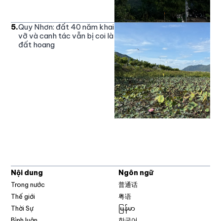
5
.
Quy Nhơn: đất 40 năm khai
vỡ và canh tác vẫn bị coi là
đất hoang
Nội dung
Ngôn ngữ
Trong nước
普通话
Thế giới
粤语
Thời Sự
မြန်မာ
Bình luận
한국어