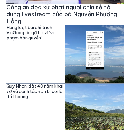
Công an dọa xử phạt người chia sẻ nội
dung livestream của bà Nguyễn Phương
Hằng
Hàng loạt bài chỉ trích
VinGroup bị gỡ bỏ vì ‘vi
phạm bản quyền’
Quy Nhơn: đất 40 năm khai
vỡ và canh tác vẫn bị coi là
đất hoang