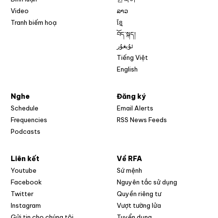
Video
ລາວ
Tranh biếm hoạ
ខ្មែ
བོད་སྐད།
ئۇيغۇر
Tiếng Việt
English
Nghe
Đăng ký
Schedule
Email Alerts
Opens in new w
Frequencies
RSS News Feeds
Podcasts
Liên kết
Về RFA
Opens in new window
Youtube
Sứ mệnh
Opens in new window
Facebook
Nguyên tắc sử dụng
Opens in new window
Twitter
Quyền riêng tư
Opens in new window
Instagram
Vượt tường lửa
Opens in new window
Gửi tin cho chúng tôi
Tuyển dụng