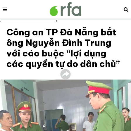
Nội dung
Tì
Bỏ qua nội dung chính
Công an TP Đà Nẵng bắt
ông Nguyễn Đình Trung
với cáo buộc “lợi dụng
các quyền tự do dân chủ”