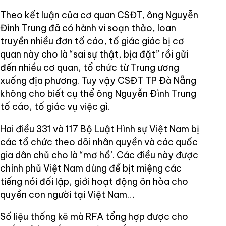
Theo kết luận của cơ quan CSĐT, ông Nguyễn
Đình Trung đã có hành vi soạn thảo, loan
truyền nhiều đơn tố cáo, tố giác giác bị cơ
quan này cho là “sai sự thật, bịa đặt” rồi gửi
đến nhiều cơ quan, tổ chức từ Trung ương
xuống địa phương. Tuy vậy CSĐT TP Đà Nẵng
không cho biết cụ thể ông Nguyễn Đình Trung
tố cáo, tố giác vụ việc gì.
Hai điều 331 và 117 Bộ Luật Hình sự Việt Nam bị
các tổ chức theo dõi nhân quyền và các quốc
gia dân chủ cho là “mơ hồ’. Các điều này được
chính phủ Việt Nam dùng để bịt miệng các
tiếng nói đối lập, giới hoạt động ôn hòa cho
quyền con người tại Việt Nam…
Số liệu thống kê mà RFA tổng hợp được cho