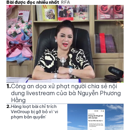
Bài được đọc nhiều nhất
RFA
1
.
Công an dọa xử phạt người chia sẻ nội
dung livestream của bà Nguyễn Phương
Hằng
2
.
Hàng loạt bài chỉ trích
VinGroup bị gỡ bỏ vì ‘vi
phạm bản quyền’