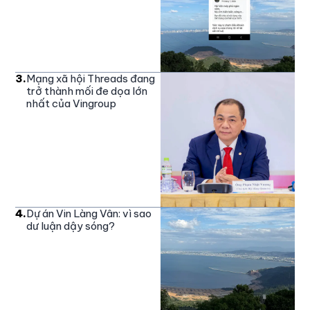
3
.
Mạng xã hội Threads đang
trở thành mối đe dọa lớn
nhất của Vingroup
4
.
Dự án Vin Làng Vân: vì sao
dư luận dậy sóng?