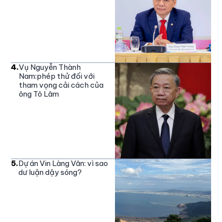
4
.
Vụ Nguyễn Thành
Nam:phép thử đối với
tham vọng cải cách của
ông Tô Lâm
5
.
Dự án Vin Làng Vân: vì sao
dư luận dậy sóng?