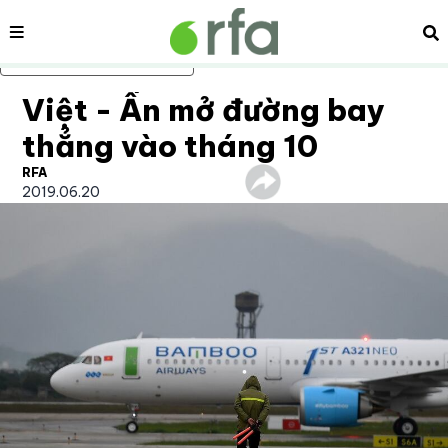
Nội dung
Tì
Bỏ qua nội dung chính
Việt - Ấn mở đường bay
thẳng vào tháng 10
RFA
2019.06.20