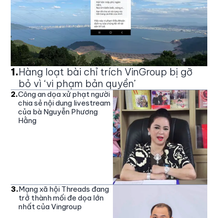
1
.
Hàng loạt bài chỉ trích VinGroup bị gỡ
bỏ vì ‘vi phạm bản quyền’
2
.
Công an dọa xử phạt người
chia sẻ nội dung livestream
của bà Nguyễn Phương
Hằng
3
.
Mạng xã hội Threads đang
trở thành mối đe dọa lớn
nhất của Vingroup