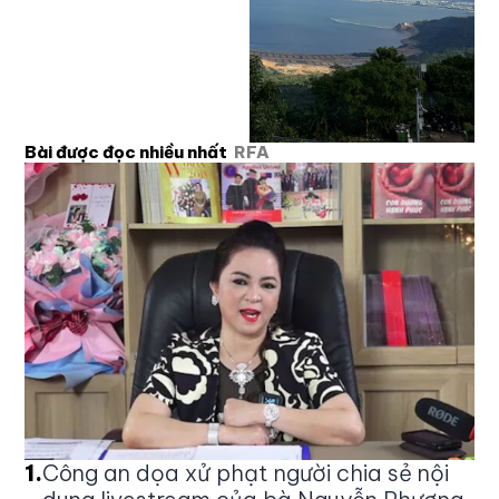
Bài được đọc nhiều nhất
RFA
1
.
Công an dọa xử phạt người chia sẻ nội