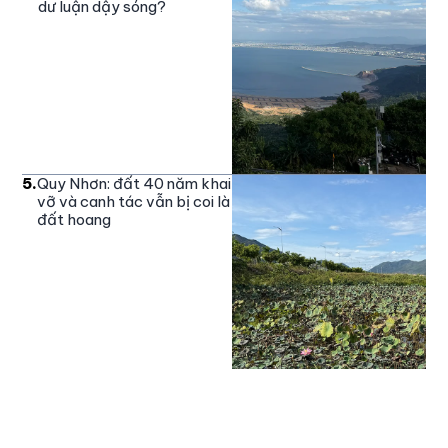
dư luận dậy sóng?
5
.
Quy Nhơn: đất 40 năm khai
vỡ và canh tác vẫn bị coi là
đất hoang