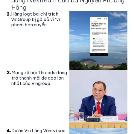
dung livestream của bà Nguyễn Phương
Hằng
2
.
Hàng loạt bài chỉ trích
VinGroup bị gỡ bỏ vì ‘vi
phạm bản quyền’
3
.
Mạng xã hội Threads đang
trở thành mối đe dọa lớn
nhất của Vingroup
4
.
Dự án Vin Làng Vân: vì sao