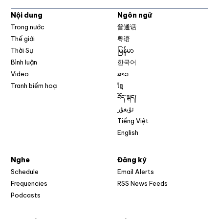
Nội dung
Ngôn ngữ
Trong nước
普通话
Thế giới
粤语
Thời Sự
မြန်မာ
Bình luận
한국어
Video
ລາວ
Tranh biếm hoạ
ខ្មែ
བོད་སྐད།
ئۇيغۇر
Tiếng Việt
English
Nghe
Đăng ký
Schedule
Email Alerts
Opens in new w
Frequencies
RSS News Feeds
Podcasts