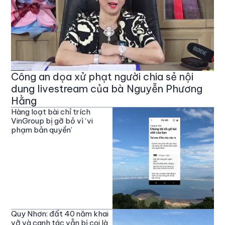
Công an dọa xử phạt người chia sẻ nội
dung livestream của bà Nguyễn Phương
Hằng
Hàng loạt bài chỉ trích
VinGroup bị gỡ bỏ vì ‘vi
phạm bản quyền’
Quy Nhơn: đất 40 năm khai
vỡ và canh tác vẫn bị coi là