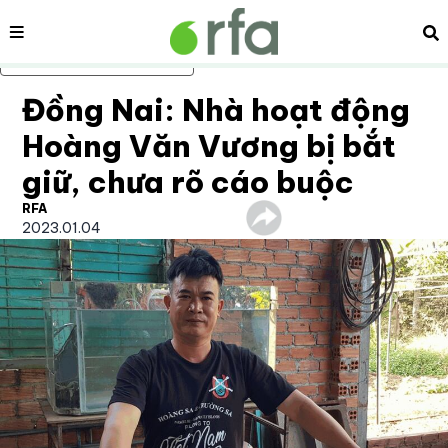
Nội dung
Tì
Bỏ qua nội dung chính
Đồng Nai: Nhà hoạt động
Hoàng Văn Vương bị bắt
giữ, chưa rõ cáo buộc
RFA
2023.01.04