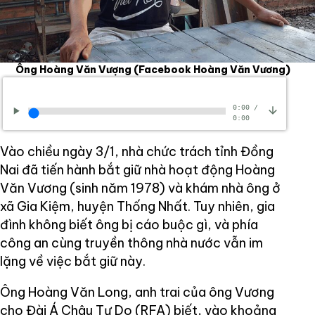
Ông Hoàng Văn Vượng
(Facebook Hoàng Văn Vương)
0:00
/
0:00
Vào chiều ngày 3/1, nhà chức trách tỉnh Đồng
Nai đã tiến hành bắt giữ nhà hoạt động Hoàng
Văn Vương (sinh năm 1978) và khám nhà ông ở
xã Gia Kiệm, huyện Thống Nhất. Tuy nhiên, gia
đình không biết ông bị cáo buộc gì, và phía
công an cùng truyền thông nhà nước vẫn im
lặng về việc bắt giữ này.
Ông Hoàng Văn Long, anh trai của ông Vương
cho Đài Á Châu Tự Do (RFA) biết, vào khoảng