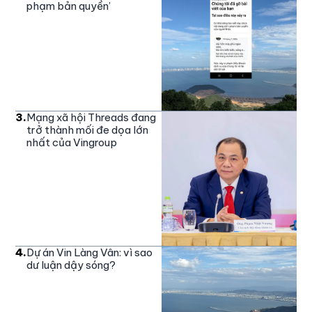
phạm bản quyền’
3
.
Mạng xã hội Threads đang
trở thành mối đe dọa lớn
nhất của Vingroup
4
.
Dự án Vin Làng Vân: vì sao
dư luận dậy sóng?