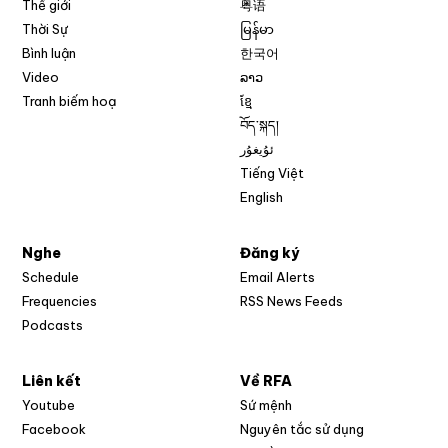
Thế giới
粤语
Thời Sự
မြန်မာ
Bình luận
한국어
Video
ລາວ
Tranh biếm hoạ
ខ្មែ
བོད་སྐད།
ئۇيغۇر
Tiếng Việt
English
Nghe
Đăng ký
Schedule
Email Alerts
Opens in new w
Frequencies
RSS News Feeds
Podcasts
Liên kết
Về RFA
Opens in new window
Youtube
Sứ mệnh
Opens in new window
Facebook
Nguyên tắc sử dụng
Opens in new window