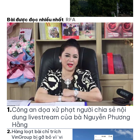
Bài được đọc nhiều nhất
RFA
1
.
Công an dọa xử phạt người chia sẻ nội
dung livestream của bà Nguyễn Phương
Hằng
2
.
Hàng loạt bài chỉ trích
VinGroup bị gỡ bỏ vì ‘vi