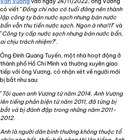
Văn Vương
vào ngày 24/11/2022, ông Vương
có viết "
Đồng chí nào có tuổi đảng nên thành
lập công ty bán nước sạch nhưng bán nước
bẩn vẫn thu tiền nước sạch. Ngon à nha!11
" và
"
Công ty cấp nước sạch nhưng bán nước bẩn,
ai chịu trách nhiệm?
".
Ông Đinh Quang Tuyến, một nhà hoạt động ở
thành phố Hồ Chí Minh và thường xuyên giao
tiếp với ông Vương, có nhận xét về người mới
bị bắt như sau:
"
Tôi quen anh Vương từ năm 2014. Anh Vương
lên tiếng phản biện từ năm 2011, đã từng bị
bắt và bị đánh đập trong những năm 2011-
2012.
Anh là người dân bình thường không thuộc tổ
chức nào hết, thấy bất công thì lên tiếng. Anh