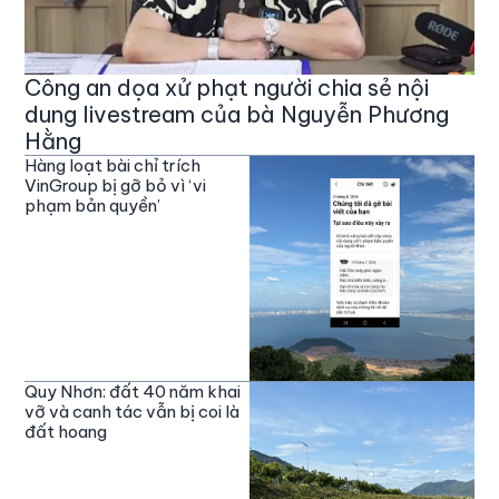
Công an dọa xử phạt người chia sẻ nội
dung livestream của bà Nguyễn Phương
Hằng
Hàng loạt bài chỉ trích
VinGroup bị gỡ bỏ vì ‘vi
phạm bản quyền’
Quy Nhơn: đất 40 năm khai
vỡ và canh tác vẫn bị coi là
đất hoang