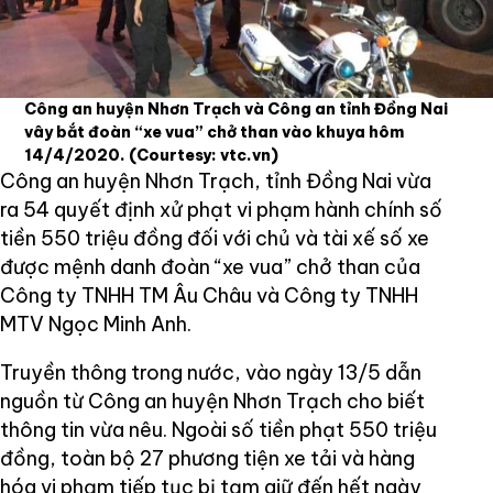
Công an huyện Nhơn Trạch và Công an tỉnh Đồng Nai
vây bắt đoàn “xe vua” chở than vào khuya hôm
14/4/2020.
(Courtesy: vtc.vn)
Công an huyện Nhơn Trạch, tỉnh Đồng Nai vừa
ra 54 quyết định xử phạt vi phạm hành chính số
tiền 550 triệu đồng đối với chủ và tài xế số xe
được mệnh danh đoàn “xe vua” chở than của
Công ty TNHH TM Âu Châu và Công ty TNHH
MTV Ngọc Minh Anh.
Truyền thông trong nước, vào ngày 13/5 dẫn
nguồn từ Công an huyện Nhơn Trạch cho biết
thông tin vừa nêu. Ngoài số tiền phạt 550 triệu
đồng, toàn bộ 27 phương tiện xe tải và hàng
hóa vi phạm tiếp tục bị tạm giữ đến hết ngày