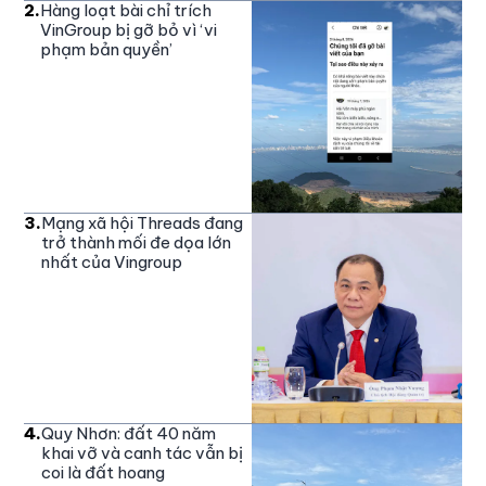
2
.
Hàng loạt bài chỉ trích
VinGroup bị gỡ bỏ vì ‘vi
phạm bản quyền’
3
.
Mạng xã hội Threads đang
trở thành mối đe dọa lớn
nhất của Vingroup
4
.
Quy Nhơn: đất 40 năm
khai vỡ và canh tác vẫn bị
coi là đất hoang