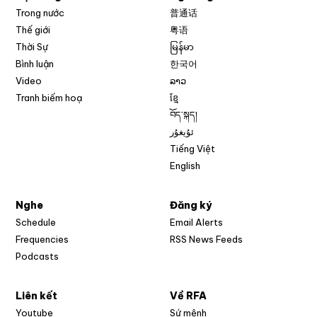
Trong nước
普通话
Thế giới
粤语
Thời Sự
မြန်မာ
Bình luận
한국어
Video
ລາວ
Tranh biếm hoạ
ខ្មែ
བོད་སྐད།
ئۇيغۇر
Tiếng Việt
English
Nghe
Đăng ký
Schedule
Email Alerts
Opens in new w
Frequencies
RSS News Feeds
Podcasts
Liên kết
Về RFA
Opens in new window
Youtube
Sứ mệnh