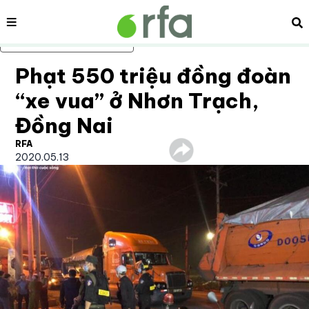
Nội dung
Tì
Bỏ qua nội dung chính
Phạt 550 triệu đồng đoàn
“xe vua” ở Nhơn Trạch,
Đồng Nai
RFA
2020.05.13