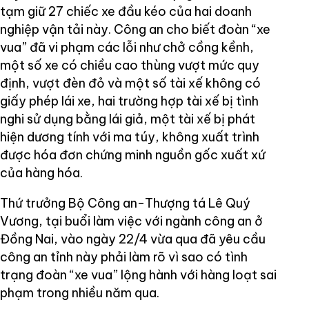
tạm giữ 27 chiếc xe đầu kéo của hai doanh
nghiệp vận tải này. Công an cho biết đoàn “xe
vua” đã vi phạm các lỗi như chở cồng kềnh,
một số xe có chiều cao thùng vượt mức quy
định, vượt đèn đỏ và một số tài xế không có
giấy phép lái xe, hai trường hợp tài xế bị tình
nghi sử dụng bằng lái giả, một tài xế bị phát
hiện dương tính với ma túy, không xuất trình
được hóa đơn chứng minh nguồn gốc xuất xứ
của hàng hóa.
Thứ trưởng Bộ Công an-Thượng tá Lê Quý
Vương, tại buổi làm việc với ngành công an ở
Đồng Nai, vào ngày 22/4 vừa qua đã yêu cầu
công an tỉnh này phải làm rõ vì sao có tình
trạng đoàn “xe vua” lộng hành với hàng loạt sai
phạm trong nhiều năm qua.