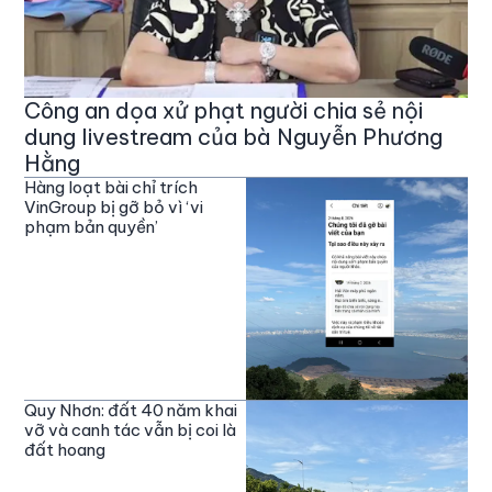
Công an dọa xử phạt người chia sẻ nội
dung livestream của bà Nguyễn Phương
Hằng
Hàng loạt bài chỉ trích
VinGroup bị gỡ bỏ vì ‘vi
phạm bản quyền’
Quy Nhơn: đất 40 năm khai
vỡ và canh tác vẫn bị coi là
đất hoang