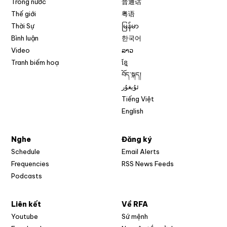
Trong nước
普通话
Thế giới
粤语
Thời Sự
မြန်မာ
Bình luận
한국어
Video
ລາວ
Tranh biếm hoạ
ខ្មែ
བོད་སྐད།
ئۇيغۇر
Tiếng Việt
English
Nghe
Đăng ký
Schedule
Email Alerts
Opens in new w
Frequencies
RSS News Feeds
Podcasts
Liên kết
Về RFA
Opens in new window
Youtube
Sứ mệnh
Opens in new window