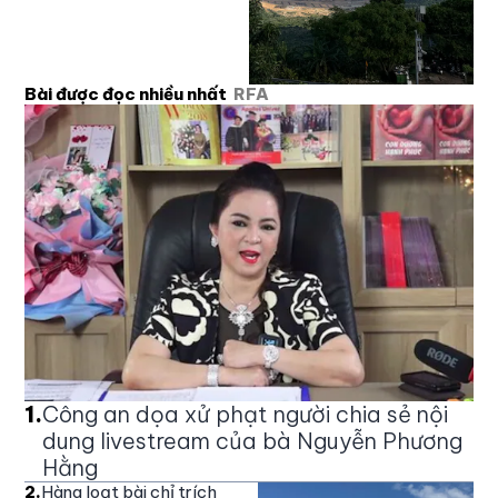
Bài được đọc nhiều nhất
RFA
1
.
Công an dọa xử phạt người chia sẻ nội
dung livestream của bà Nguyễn Phương
Hằng
2
.
Hàng loạt bài chỉ trích