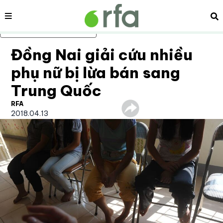
Nội dung
Tì
Bỏ qua nội dung chính
Đồng Nai giải cứu nhiều
phụ nữ bị lừa bán sang
Trung Quốc
RFA
2018.04.13