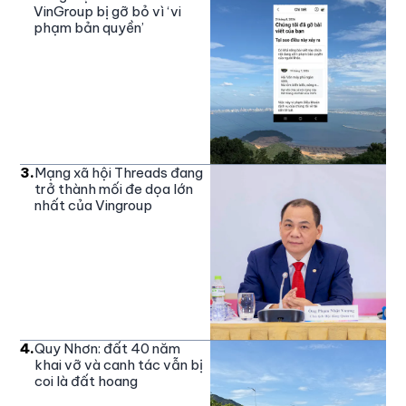
VinGroup bị gỡ bỏ vì ‘vi
phạm bản quyền’
3
.
Mạng xã hội Threads đang
trở thành mối đe dọa lớn
nhất của Vingroup
4
.
Quy Nhơn: đất 40 năm
khai vỡ và canh tác vẫn bị
coi là đất hoang