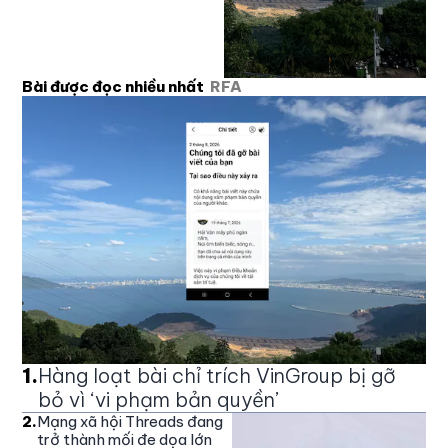
Bài được đọc nhiều nhất
RFA
1
.
Hàng loạt bài chỉ trích VinGroup bị gỡ
bỏ vì ‘vi phạm bản quyền’
2
.
Mạng xã hội Threads đang
trở thành mối đe dọa lớn