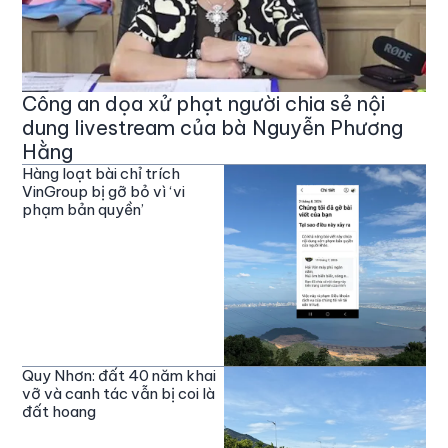
Công an dọa xử phạt người chia sẻ nội
dung livestream của bà Nguyễn Phương
Hằng
Hàng loạt bài chỉ trích
VinGroup bị gỡ bỏ vì ‘vi
phạm bản quyền’
Quy Nhơn: đất 40 năm khai
vỡ và canh tác vẫn bị coi là
đất hoang