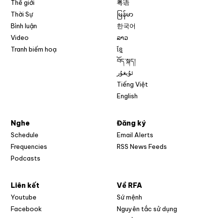
Thế giới
粤语
Thời Sự
မြန်မာ
Bình luận
한국어
Video
ລາວ
Tranh biếm hoạ
ខ្មែ
བོད་སྐད།
ئۇيغۇر
Tiếng Việt
English
Nghe
Đăng ký
Schedule
Email Alerts
Opens in new w
Frequencies
RSS News Feeds
Podcasts
Liên kết
Về RFA
Opens in new window
Youtube
Sứ mệnh
Opens in new window
Facebook
Nguyên tắc sử dụng