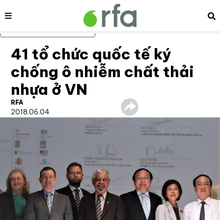
Nội dung
Tì
Bỏ qua nội dung chính
41 tổ chức quốc tế ký
chống ô nhiễm chất thải
nhựa ở VN
RFA
2018.06.04