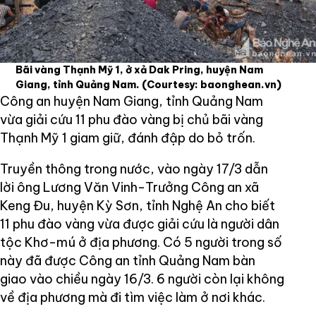
Bãi vàng Thạnh Mỹ 1, ở xả Dak Pring, huyện Nam
Giang, tỉnh Quảng Nam.
(Courtesy: baonghean.vn)
Công an huyện Nam Giang, tỉnh Quảng Nam
vừa giải cứu 11 phu đào vàng bị chủ bãi vàng
Thạnh Mỹ 1 giam giữ, đánh đập do bỏ trốn.
Truyền thông trong nước, vào ngày 17/3 dẫn
lời ông Lương Văn Vinh-Trưởng Công an xã
Keng Đu, huyện Kỳ Sơn, tỉnh Nghệ An cho biết
11 phu đào vàng vừa được giải cứu là người dân
tộc Khơ-mú ở địa phương. Có 5 người trong số
này đã được Công an tỉnh Quảng Nam bàn
giao vào chiều ngày 16/3. 6 người còn lại không
về địa phương mà đi tìm việc làm ở nơi khác.