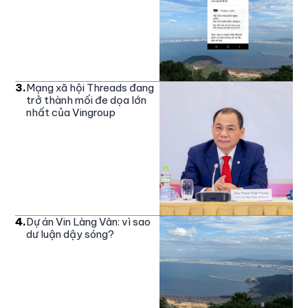
3
.
Mạng xã hội Threads đang
trở thành mối đe dọa lớn
nhất của Vingroup
4
.
Dự án Vin Làng Vân: vì sao
dư luận dậy sóng?