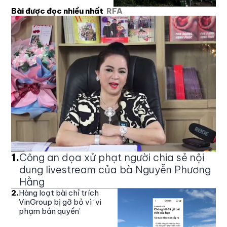
Bài được đọc nhiều nhất
RFA
1
.
Công an dọa xử phạt người chia sẻ nội
dung livestream của bà Nguyễn Phương
Hằng
2
.
Hàng loạt bài chỉ trích
VinGroup bị gỡ bỏ vì ‘vi
phạm bản quyền’