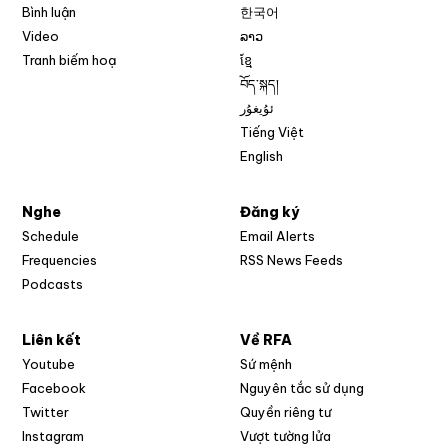
Bình luận
한국어
Video
ລາວ
Tranh biếm hoạ
ខ្មែ
བོད་སྐད།
ئۇيغۇر
Tiếng Việt
English
Nghe
Đăng ký
Schedule
Email Alerts
Opens in new w
Frequencies
RSS News Feeds
Podcasts
Liên kết
Về RFA
Opens in new window
Youtube
Sứ mệnh
Opens in new window
Facebook
Nguyên tắc sử dụng
Opens in new window
Twitter
Quyền riêng tư
Opens in new window
Instagram
Vượt tường lửa