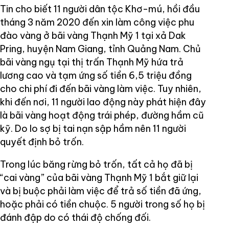
Tin cho biết 11 người dân tộc Khơ-mú, hồi đầu
tháng 3 năm 2020 đến xin làm công việc phu
đào vàng ở bãi vàng Thạnh Mỹ 1 tại xả Dak
Pring, huyện Nam Giang, tỉnh Quảng Nam. Chủ
bãi vàng ngụ tại thị trấn Thạnh Mỹ hứa trả
lương cao và tạm ứng số tiền 6,5 triệu đồng
cho chi phí đi đến bãi vàng làm việc. Tuy nhiên,
khi đến nơi, 11 người lao động này phát hiện đây
là bãi vàng hoạt động trái phép, đường hầm cũ
kỹ. Do lo sợ bị tai nạn sập hầm nên 11 người
quyết định bỏ trốn.
Trong lúc băng rừng bỏ trốn, tất cả họ đã bị
“cai vàng” của bãi vàng Thạnh Mỹ 1 bắt giữ lại
và bị buộc phải làm việc để trả số tiền đã ứng,
hoặc phải có tiền chuộc. 5 người trong số họ bị
đánh đập do có thái độ chống đối.