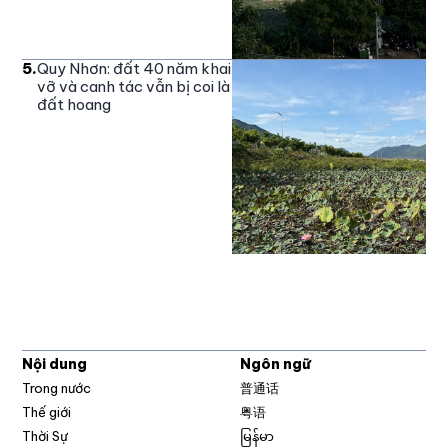
5
.
Quy Nhơn: đất 40 năm khai
vỡ và canh tác vẫn bị coi là
đất hoang
Nội dung
Ngôn ngữ
Trong nước
普通话
Thế giới
粤语
Thời Sự
မြန်မာ