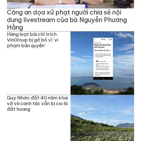
Công an dọa xử phạt người chia sẻ nội
dung livestream của bà Nguyễn Phương
Hằng
Hàng loạt bài chỉ trích
VinGroup bị gỡ bỏ vì ‘vi
phạm bản quyền’
Quy Nhơn: đất 40 năm khai
vỡ và canh tác vẫn bị coi là
đất hoang