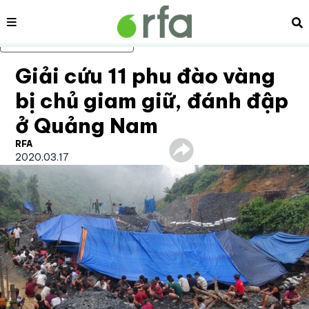
Nội dung
Tì
Bỏ qua nội dung chính
Giải cứu 11 phu đào vàng
bị chủ giam giữ, đánh đập
ở Quảng Nam
RFA
2020.03.17