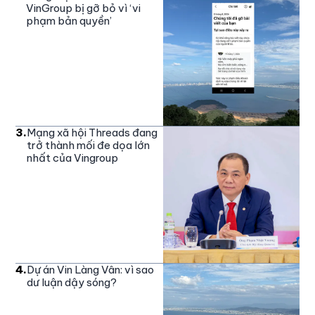
VinGroup bị gỡ bỏ vì ‘vi
phạm bản quyền’
3
.
Mạng xã hội Threads đang
trở thành mối đe dọa lớn
nhất của Vingroup
4
.
Dự án Vin Làng Vân: vì sao
dư luận dậy sóng?