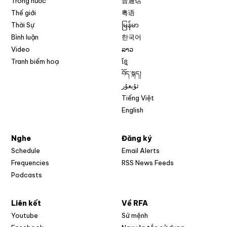
Trong nước
普通话
Thế giới
粤语
Thời Sự
မြန်မာ
Bình luận
한국어
Video
ລາວ
Tranh biếm hoạ
ខ្មែ
བོད་སྐད།
ئۇيغۇر
Tiếng Việt
English
Nghe
Đăng ký
Schedule
Email Alerts
Opens in new w
Frequencies
RSS News Feeds
Podcasts
Liên kết
Về RFA
Opens in new window
Youtube
Sứ mệnh
Opens in new window