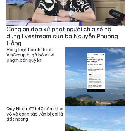
Công an dọa xử phạt người chia sẻ nội
dung livestream của bà Nguyễn Phương
Hằng
Hàng loạt bài chỉ trích
VinGroup bị gỡ bỏ vì ‘vi
phạm bản quyền’
Quy Nhơn: đất 40 năm khai
vỡ và canh tác vẫn bị coi là
đất hoang