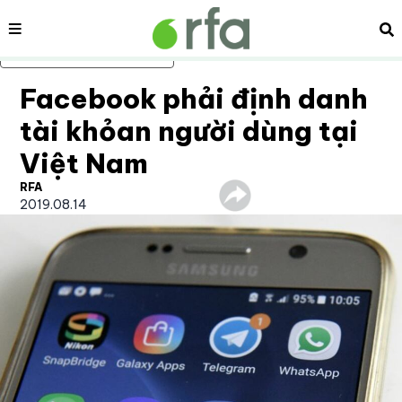
Nội dung
Tì
Bỏ qua nội dung chính
Facebook phải định danh
tài khỏan người dùng tại
Việt Nam
RFA
2019.08.14