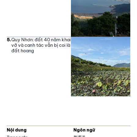
5
.
Quy Nhơn: đất 40 năm khai
vỡ và canh tác vẫn bị coi là
đất hoang
Nội dung
Ngôn ngữ