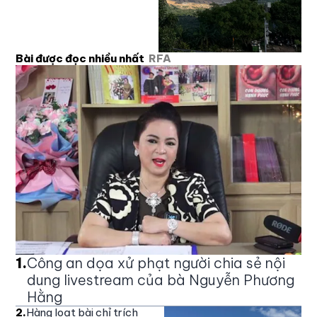
Bài được đọc nhiều nhất
RFA
1
.
Công an dọa xử phạt người chia sẻ nội
dung livestream của bà Nguyễn Phương
Hằng
2
.
Hàng loạt bài chỉ trích