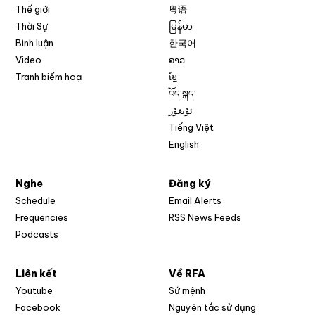
Thế giới
粤语
Thời Sự
မြန်မာ
Bình luận
한국어
Video
ລາວ
Tranh biếm hoạ
ខ្មែ
བོད་སྐད།
ئۇيغۇر
Tiếng Việt
English
Nghe
Đăng ký
Schedule
Email Alerts
Opens in new w
Frequencies
RSS News Feeds
Podcasts
Liên kết
Về RFA
Opens in new window
Youtube
Sứ mệnh
Opens in new window
Facebook
Nguyên tắc sử dụng