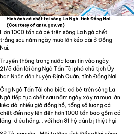
Hình ảnh cá chết tại sông La Ngà, tỉnh Đồng Nai.
(Courtesy of antv.gov.vn)
Hơn 1000 tấn cá bè trên sông La Ngà chết
trắng sau năm ngày mưa lớn kéo dài ở Đồng
Nai.
Truyền thông trong nước loan tin vào ngày
21/5 dẫn lời ông Ngô Tấn Tài phó chủ tịch Ủy
ban Nhân dân huyện Định Quán, tỉnh Đồng Nai.
Ông Ngô Tấn Tài cho biết, cá bè trên sông La
Ngà tiếp tục chết sau năm ngày xảy ra mưa lớn
kéo dài nhiều giờ đồng hồ, tổng số lượng cá
chết đến nay lên đến hơn 1000 tấn bao gồm cá
lăng, diêu hồng… với hơn 81 hộ dân bị thiệt hại.
Sở Tài nguyên- Môi trường tỉnh Đồng Nai cùng