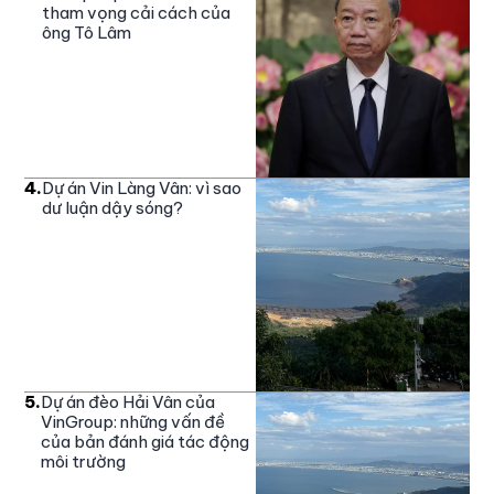
tham vọng cải cách của
ông Tô Lâm
4
.
Dự án Vin Làng Vân: vì sao
dư luận dậy sóng?
5
.
Dự án đèo Hải Vân của
VinGroup: những vấn đề
của bản đánh giá tác động
môi trường