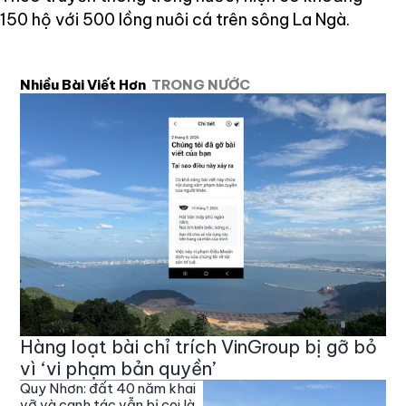
150 hộ với 500 lồng nuôi cá trên sông La Ngà.
Nhiều Bài Viết Hơn
TRONG NƯỚC
Hàng loạt bài chỉ trích VinGroup bị gỡ bỏ
vì ‘vi phạm bản quyền’
Quy Nhơn: đất 40 năm khai
vỡ và canh tác vẫn bị coi là