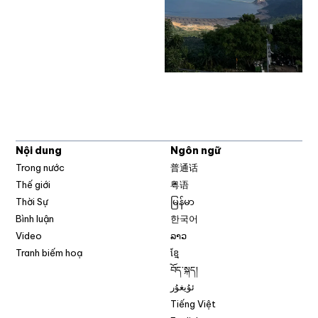
Nội dung
Ngôn ngữ
Trong nước
普通话
Thế giới
粤语
Thời Sự
မြန်မာ
Bình luận
한국어
Video
ລາວ
Tranh biếm hoạ
ខ្មែ
བོད་སྐད།
ئۇيغۇر
Tiếng Việt