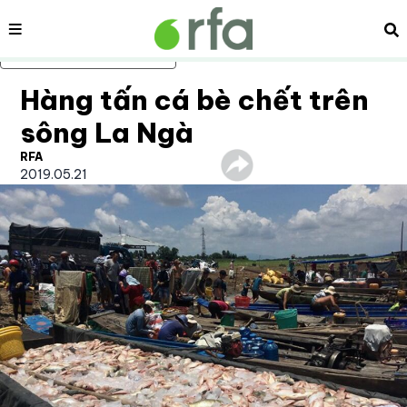
Nội dung
Tì
Bỏ qua nội dung chính
Hàng tấn cá bè chết trên
sông La Ngà
RFA
2019.05.21