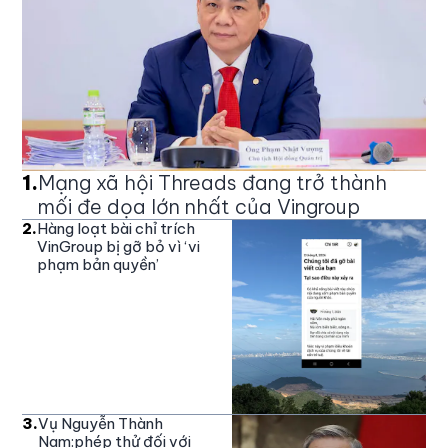
1
.
Mạng xã hội Threads đang trở thành
mối đe dọa lớn nhất của Vingroup
2
.
Hàng loạt bài chỉ trích
VinGroup bị gỡ bỏ vì ‘vi
phạm bản quyền’
3
.
Vụ Nguyễn Thành
Nam:phép thử đối với