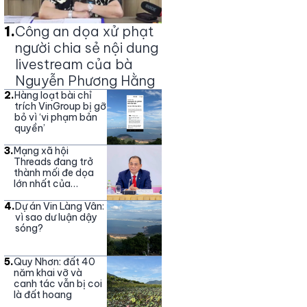
1
.
Công an dọa xử phạt
người chia sẻ nội dung
livestream của bà
Nguyễn Phương Hằng
2
.
Hàng loạt bài chỉ
trích VinGroup bị gỡ
bỏ vì ‘vi phạm bản
quyền’
3
.
Mạng xã hội
Threads đang trở
thành mối đe dọa
lớn nhất của
Vingroup
4
.
Dự án Vin Làng Vân:
vì sao dư luận dậy
sóng?
5
.
Quy Nhơn: đất 40
năm khai vỡ và
canh tác vẫn bị coi
là đất hoang