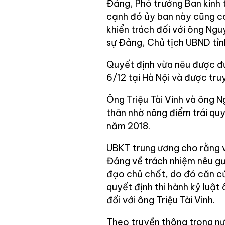
Đảng, Phó trưởng Ban kinh t
cạnh đó ủy ban này cũng có
khiển trách đối với ông Ngu
sự Đảng, Chủ tịch UBND tỉn
Quyết định vừa nêu được đư
6/12 tại Hà Nội và được tru
Ông Triệu Tài Vinh và ông N
thân nhờ nâng điểm trái quy
năm 2018.
UBKT trung ương cho rằng v
Đảng về trách nhiệm nêu gư
đạo chủ chốt, do đó căn cứ
quyết định thi hành kỷ luật 
đối với ông Triệu Tài Vinh.
Theo truyền thông trong nư