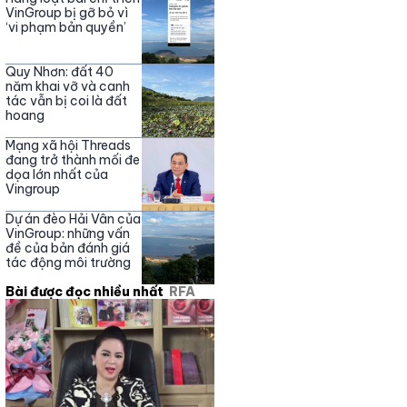
Nguyễn Phương Hằng
VinGroup bị gỡ bỏ vì
‘vi phạm bản quyền’
Quy Nhơn: đất 40
năm khai vỡ và canh
tác vẫn bị coi là đất
hoang
Mạng xã hội Threads
đang trở thành mối đe
dọa lớn nhất của
Vingroup
Dự án đèo Hải Vân của
VinGroup: những vấn
đề của bản đánh giá
tác động môi trường
Bài được đọc nhiều nhất
RFA