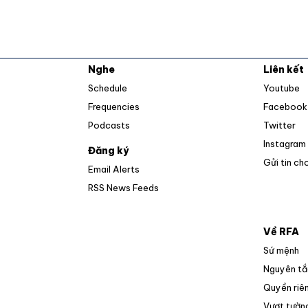
Nghe
Liên kết
O
Schedule
Youtube
Frequencies
Facebook
Op
Podcasts
Twitter
Instagram
Đăng ký
Gửi tin ch
Email Alerts
Opens in new window
RSS News Feeds
Về RFA
Sứ mệnh
Nguyên tắ
Quyền riên
Vượt tường