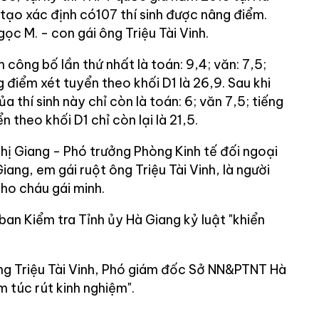
tạo xác định có107 thí sinh được nâng điểm.
gọc M. - con gái ông Triệu Tài Vinh.
 công bố lần thứ nhất là toán: 9,4; văn: 7,5;
g điểm xét tuyển theo khối D1 là 26,9. Sau khi
 thí sinh này chỉ còn là toán: 6; văn 7,5; tiếng
 theo khối D1 chỉ còn lại là 21,5.
hị Giang - Phó trưởng Phòng Kinh tế đối ngoại
ang, em gái ruột ông Triệu Tài Vinh, là người
ho cháu gái minh.
 ban Kiểm tra Tỉnh ủy Hà Giang kỷ luật "khiển
ng Triệu Tài Vinh, Phó giám đốc Sở NN&PTNT Hà
m túc rút kinh nghiệm".