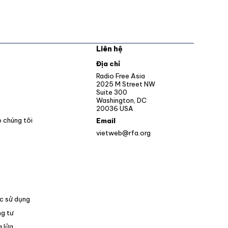
Liên hệ
pens in new window
Địa chỉ
Opens in new window
Radio Free Asia
2025 M Street NW
ens in new window
Suite 300
Washington, DC
Opens in new window
20036 USA
o chúng tôi
Email
vietweb@rfa.org
c sử dụng
g tư
 lửa