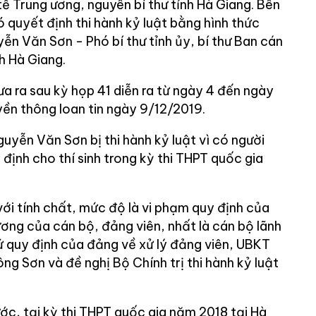
ế Trung ương, nguyên bí thư tỉnh Hà Giang. Bên
 quyết định thi hành kỷ luật bằng hình thức
yễn Văn Sơn - Phó bí thư tỉnh ủy, bí thư Ban cán
h Hà Giang.
a ra sau kỳ họp 41 diễn ra từ ngày 4 đến ngày
yền thông loan tin ngày 9/12/2019.
guyễn Văn Sơn bị thi hành kỷ luật vì có người
 định cho thí sinh trong kỳ thi THPT quốc gia
ới tính chất, mức độ là vi phạm quy định của
ơng của cán bộ, đảng viên, nhất là cán bộ lãnh
 quy định của đảng về xử lý đảng viên, UBKT
ông Sơn và đề nghị Bộ Chính trị thi hành kỷ luật
ớc, tại kỳ thi THPT quốc gia năm 2018 tại Hà