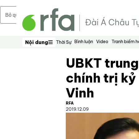
Bỏ qua nội dung chính
Bình luận
Video
Tranh biếm 
Nội dung
Thời Sự
Nội dung
UBKT trung
chính trị kỷ
Vinh
RFA
2019.12.09