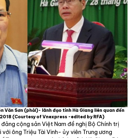
n Văn Sơn (phải)- lãnh đạo tỉnh Hà Giang liên quan đến
a 2018
(Courtesy of Vnexpress -edited by RFA)
 đảng cộng sản Việt Nam đề nghị Bộ Chính trị
i với ông Triệu Tài Vinh- ủy viên Trung ương