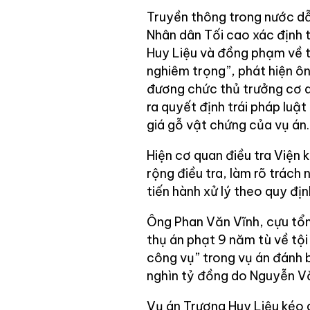
Truyền thông trong nước dẫ
Nhân dân Tối cao xác định t
Huy Liệu và đồng phạm về t
nghiêm trọng”, phát hiện ô
đương chức thủ trưởng cơ q
ra quyết định trái pháp luậ
giá gỗ vật chứng của vụ án.
Hiện cơ quan điều tra Viện 
rộng điều tra, làm rõ trách
tiến hành xử lý theo quy địn
Ông Phan Văn Vĩnh, cựu tổn
thụ án phạt 9 năm tù về tội
công vụ” trong vụ án đánh b
nghìn tỷ đồng do Nguyễn V
Vụ án Trương Huy Liệu kéo d