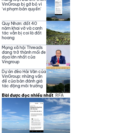
Nguyễn Phương Hằng
VinGroup bị gỡ bỏ vì
‘vi phạm bản quyền’
Quy Nhơn: đất 40
năm khai vỡ và canh
tác vẫn bị coi là đất
hoang
Mạng xã hội Threads
đang trở thành mối đe
dọa lớn nhất của
Vingroup
Dự án đèo Hải Vân của
VinGroup: những vấn
đề của bản đánh giá
tác động môi trường
Bài được đọc nhiều nhất
RFA