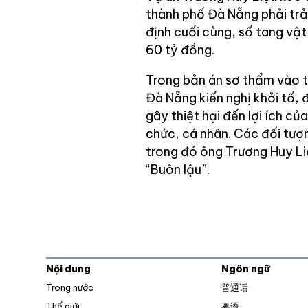
thành phố Đà Nẵng phải trả
định cuối cùng, số tang vật 
60 tỷ đồng.
Trong bản án sơ thẩm vào t
Đà Nẵng kiến nghị khởi tố, đ
gây thiệt hại đến lợi ích c
chức, cá nhân. Các đối tượn
trong đó ông Trương Huy Liệ
“Buôn lậu”.
Nội dung
Ngôn ngữ
Trong nước
普通话
Thế giới
粤语