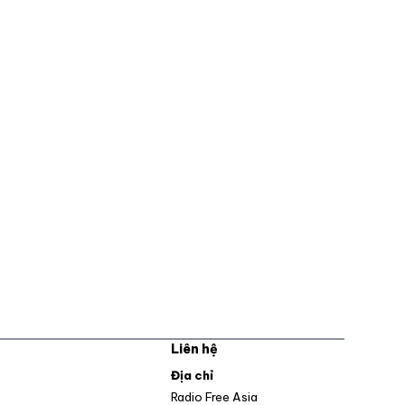
Liên hệ
pens in new window
Địa chỉ
Opens in new window
Radio Free Asia