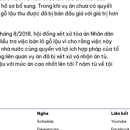
 hồ sơ bổ sung. Trong khi vụ án chưa có quyết
gỗ lậu thu được đã bị bán đấu giá với giá trị hơn
háng 8/2018, hội đồng xét xử tòa án Nhân dân
iều tra việc bán lô gỗ lậu vì cho rằng việc này
ủa nhà nước cùng quyền và lợi ích hợp pháp của tổ
g liên quan vụ án đã bị xét xử và nhận án tù,
u với mức án cao nhất lên tới 7 năm tù về tội
Nghe
Liên kết
O
Schedule
Youtube
Frequencies
Facebook