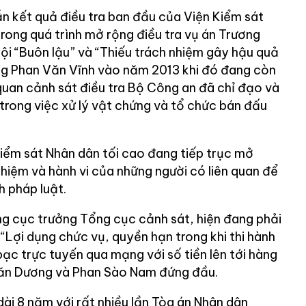
n kết quả điều tra ban đầu của Viện Kiểm sát
rong quá trình mở rộng điều tra vụ án Trương
ội “Buôn lậu” và “Thiếu trách nhiệm gây hậu quả
ng Phan Văn Vĩnh vào năm 2013 khi đó đang còn
uan cảnh sát điều tra Bộ Công an đã chỉ đạo và
t trong việc xử lý vật chứng và tổ chức bán đấu
kiểm sát Nhân dân tối cao đang tiếp trục mở
 nhiệm và hành vi của những người có liên quan để
h pháp luật.
g cục trưởng Tổng cục cảnh sát, hiện đang phải
 “Lợi dụng chức vụ, quyền hạn trong khi thi hành
ạc trực tuyến qua mạng với số tiền lên tới hàng
ăn Dương và Phan Sào Nam đứng đầu.
ài 8 năm với rất nhiều lần Tòa án Nhân dân