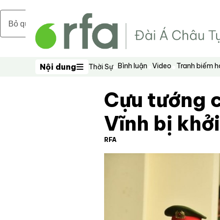
Bỏ qua nội dung chính
Bình luận
Video
Tranh biếm 
Nội dung
Thời Sự
Nội dung
Cựu tướng 
Vĩnh bị khởi
RFA