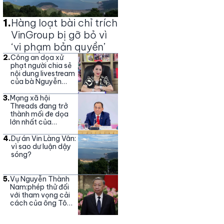
1
.
Hàng loạt bài chỉ trích
VinGroup bị gỡ bỏ vì
‘vi phạm bản quyền’
2
.
Công an dọa xử
phạt người chia sẻ
nội dung livestream
của bà Nguyễn
Phương Hằng
3
.
Mạng xã hội
Threads đang trở
thành mối đe dọa
lớn nhất của
Vingroup
4
.
Dự án Vin Làng Vân:
vì sao dư luận dậy
sóng?
5
.
Vụ Nguyễn Thành
Nam:phép thử đối
với tham vọng cải
cách của ông Tô
Lâm