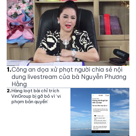
1
.
Công an dọa xử phạt người chia sẻ nội
dung livestream của bà Nguyễn Phương
Hằng
2
.
Hàng loạt bài chỉ trích
VinGroup bị gỡ bỏ vì ‘vi
phạm bản quyền’