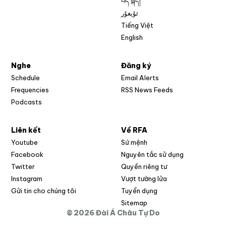
བོད་སྐད།
ئۇيغۇر
Tiếng Việt
English
Nghe
Đăng ký
Schedule
Email Alerts
Opens in new w
Frequencies
RSS News Feeds
Podcasts
Liên kết
Về RFA
Opens in new window
Youtube
Sứ mệnh
Opens in new window
Facebook
Nguyên tắc sử dụng
Opens in new window
Twitter
Quyền riêng tư
Opens in new window
Instagram
Vượt tường lửa
Opens in new window
Gửi tin cho chúng tôi
Tuyển dụng
Opens in new window
Sitemap
© 2026 Đài Á Châu Tự Do