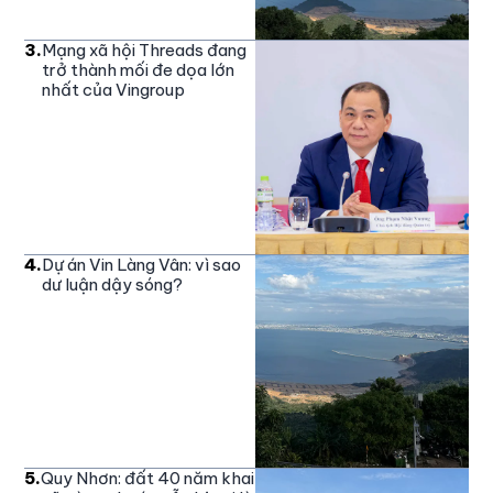
3
.
Mạng xã hội Threads đang
trở thành mối đe dọa lớn
nhất của Vingroup
4
.
Dự án Vin Làng Vân: vì sao
dư luận dậy sóng?
5
.
Quy Nhơn: đất 40 năm khai