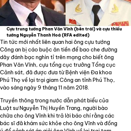
Cựu trung tướng Phan Văn Vĩnh (bên trái) và cựu thiếu
tướng Nguyễn Thanh Hoá
(RFA edited)
Tin tức mới nhất liên quan hai ông cựu tướng
Công an bị cáo buộc ăn tiền để bao che đường
dây đánh bạc nghìn tỉ trên mạng cho biết ông
Phan Văn Vĩnh, cựu tổng cục trưởng Tổng cục
Cảnh sát, đã được đưa từ Bệnh viện Đa khoa
Phú Thọ về lại trại giam Công an tỉnh Phú Thọ,
vào sáng ngày 9 tháng 11 năm 2018.
Truyền thông trong nước dẫn phát biểu của
Luật sư Nguyễn Thị Huyền Trang, người bào
chữa cho ông Vĩnh khi trả lời báo chí rằng các
bác sĩ đã khám sức khỏe cho ông Vĩnh và đồng
ý để cảnh sát áp giải ông Vĩnh về lại trại tạm