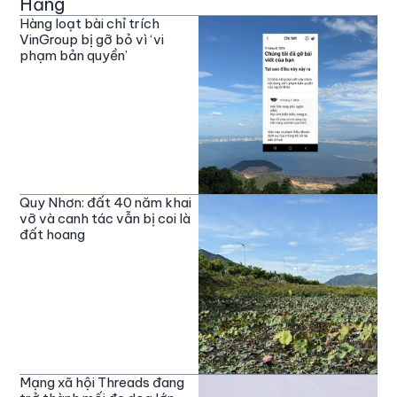
Hằng
Hàng loạt bài chỉ trích
VinGroup bị gỡ bỏ vì ‘vi
phạm bản quyền’
Quy Nhơn: đất 40 năm khai
vỡ và canh tác vẫn bị coi là
đất hoang
Mạng xã hội Threads đang