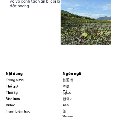
vỡ và canh tác vẫn bị coi là
đất hoang
Nội dung
Ngôn ngữ
Trong nước
普通话
Thế giới
粤语
Thời Sự
မြန်မာ
Bình luận
한국어
Video
ລາວ
Tranh biếm hoạ
ខ្មែ