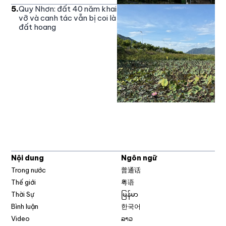
5
.
Quy Nhơn: đất 40 năm khai
vỡ và canh tác vẫn bị coi là
đất hoang
Nội dung
Ngôn ngữ
Trong nước
普通话
Thế giới
粤语
Thời Sự
မြန်မာ
Bình luận
한국어
Video
ລາວ