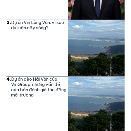
3
.
Dự án Vin Làng Vân: vì sao
dư luận dậy sóng?
4
.
Dự án đèo Hải Vân của
VinGroup: những vấn đề
của bản đánh giá tác động
môi trường