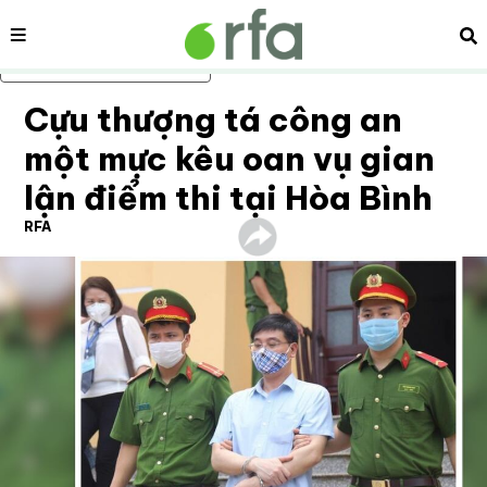
Nội dung
Tì
Bỏ qua nội dung chính
Cựu thượng tá công an
một mực kêu oan vụ gian
lận điểm thi tại Hòa Bình
RFA