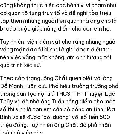
cũng không thực hiện các hành vi vi phạm như
cơ quan tố tụng truy tố và đề nghị tòa triệu
tập thêm những người liên quan mà ông cho là
bị cáo buộc giúp nâng điểm cho con em họ.
Tuy nhiên, viện kiểm sát cho rằng những người
vắng mặt đã có lời khai ở giai đoạn điều tra
nên việc vắng mặt không làm ảnh hưởng tới
quá trình xét xử.
Theo cáo trạng, ông Chất quen biết với ông
Đỗ Mạnh Tuấn cựu Phó hiệu trưởng trường phổ
thông dân tộc nội trú THCS, THPT huyện Lạc
Thủy và đã nhờ ông Tuấn nâng điểm cho một
số thí sinh là con em cán bộ công an tỉnh Hòa
Bình và sẽ được "bồi dưỡng" với số tiền 500
triệu đồng. Tuy nhiên ông Chất đã phủ nhận
toàn bộ việc này.