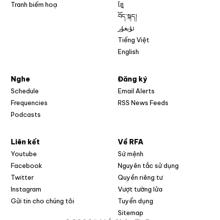
Tranh biếm hoạ
ខ្មែ
བོད་སྐད།
ئۇيغۇر
Tiếng Việt
English
Nghe
Đăng ký
Schedule
Email Alerts
Opens in new w
Frequencies
RSS News Feeds
Podcasts
Liên kết
Về RFA
Opens in new window
Youtube
Sứ mệnh
Opens in new window
Facebook
Nguyên tắc sử dụng
Opens in new window
Twitter
Quyền riêng tư
Opens in new window
Instagram
Vượt tường lửa
Opens in new window
Gửi tin cho chúng tôi
Tuyển dụng
Opens in new window
Sitemap