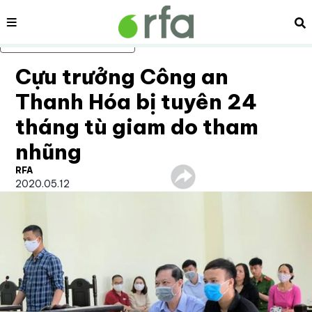
Nội dung
Tì
Bỏ qua nội dung chính
Cựu trưởng Công an
Thanh Hóa bị tuyên 24
tháng tù giam do tham
nhũng
RFA
2020.05.12