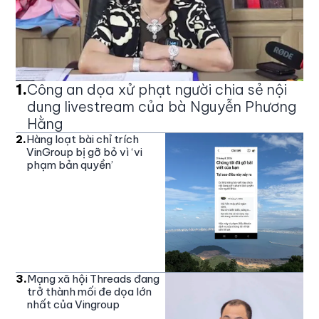
1
.
Công an dọa xử phạt người chia sẻ nội
dung livestream của bà Nguyễn Phương
Hằng
2
.
Hàng loạt bài chỉ trích
VinGroup bị gỡ bỏ vì ‘vi
phạm bản quyền’
3
.
Mạng xã hội Threads đang
trở thành mối đe dọa lớn
nhất của Vingroup