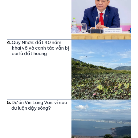
4
.
Quy Nhơn: đất 40 năm
khai vỡ và canh tác vẫn bị
coi là đất hoang
5
.
Dự án Vin Làng Vân: vì sao
dư luận dậy sóng?